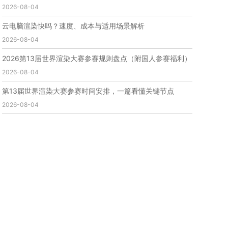
2026-08-04
免费云渲染
云渲染厂家地址
云渲染下载
云渲染网站
云渲染收费
云渲染厂家
云渲染厂商
云电脑渲染快吗？速度、成本与适用场景解析
云渲染费用
云渲染价格
云渲染参数
云渲染系统
2026-08-04
云渲染架构
第五届瑞云3d渲染动画创作大赛
瑞云渲染大赛
3d渲染大赛
CG动画渲染大赛
2026第13届世界渲染大赛参赛规则盘点（附国人参赛福利）
瑞云渲染大赛报名页
瑞云渲染大赛参赛规则
2026-08-04
瑞云渲染大赛奖项
瑞云渲染大赛历届大赛回顾
第13届世界渲染大赛参赛时间安排，一篇看懂关键节点
云渲染电脑
云渲染配置
云主机渲染
视频云渲染
2026-08-04
实时渲染云
实时渲染原理
离线渲染技术
视频云渲染平台
云端渲染器
云端渲染软件