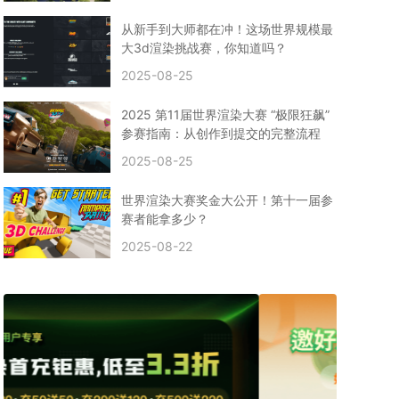
CPU渲染
Arnold案例
3ds Max建模
特效渲染
vr渲染器
效果图渲染
免费云渲染
Autodesk
从新手到大师都在冲！这场世界规模最
2D转3D
SU渲染
圣诞短片
风暴幽灵船
大3d渲染挑战赛，你知道吗？
云渲染大咖专访
CG电影云渲染案例
2025-08-25
Houdini建模案例
自助云渲染农场
Maya使用教程
CG人物制作
Maya基础知识
Blender渲染技巧
2025 第11届世界渲染大赛 “极限狂飙”
3ds Max资讯
3ds Max教程
CG软件资讯
参赛指南：从创作到提交的完整流程
3d云渲染
3dmax渲染
C4D|3d渲染加速
2025-08-25
Substance Painter
3D场景建模教程
渲染设置
vray网络渲染
SAAS渲染农场
Lumion
世界渲染大赛奖金大公开！第十一届参
ZBrush技巧
SketchUp教程
3dmax 渲染慢
赛者能拿多少？
渲染卡顿
云渲染怎么收费
分层渲染
多机渲染
2025-08-22
纹理渲染
全局光引擎
渲染贴图
展UV
拓扑结构
云渲染哪个平台好？
什么是云渲染？
渲染溢色
渲染光斑
渲染软件
3D渲染技术
EEVEE渲染器
Cycles渲染器
C4D教程
Corona降噪器
奥斯卡
电影
建模渲染
人物建模渲染
在线建模渲染
北京渲染农场
成都动画渲染
免费渲染农场
网络渲染农场