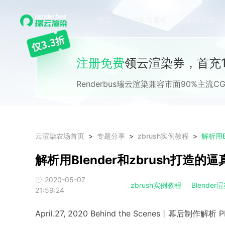
首页
产品与服务
解决方案
注册免费
领云渲染券，首充1
Renderbus瑞云渲染兼容市面90%主
云渲染农场首页
专题分享
zbrush实例教程
解析用B
解析用Blender和zbrush打造
2020-05-07
zbrush实例教程
Blende
21:59:24
April.27, 2020 Behind the Scenes丨幕后制作解