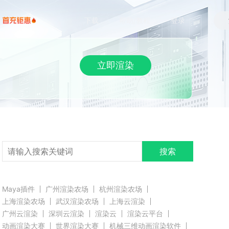
下载
帮助/教程
登录
立即渲染
搜索
Maya插件
广州渲染农场
杭州渲染农场
上海渲染农场
武汉渲染农场
上海云渲染
广州云渲染
深圳云渲染
渲染云
渲染云平台
动画渲染大赛
世界渲染大赛
机械三维动画渲染软件