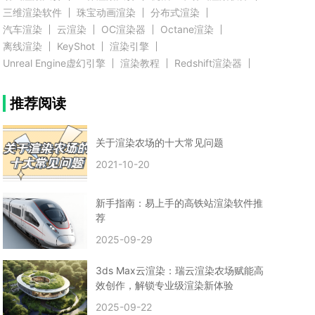
三维渲染软件
珠宝动画渲染
分布式渲染
汽车渲染
云渲染
OC渲染器
Octane渲染
离线渲染
KeyShot
渲染引擎
Unreal Engine虚幻引擎
渲染教程
Redshift渲染器
Blender教程
渲染插件
zbrush实例教程
推荐阅读
3D模型教程
3D建模案例
网络渲染
推荐阅读
云渲染农场使用教程
渲染有噪点
渲染降噪
渲染图黑色
云渲染农场价格
CG建模
Maya
关于渲染农场的十大常见问题
建筑效果图渲染
渲染速度慢
贴图教程
CG角色制作心得
动画渲染
2021-10-20
在线渲染
渲染器
渲染技巧
雕刻3D模型
GPU渲染
cg动画渲染
Blender云端渲染
maya渲染
CG动画
动画制作
新手指南：易上手的高铁站渲染软件推
Blender
CG渲染
渲染农场
云端渲染
荐
3dmax云端渲染
c4d云端渲染
unity3d云端渲染
2025-09-29
渲染图
CG原画
渲染焦散
云渲染疑问
clarisse教程
拟真人物制作
实时渲染
视觉效果
3ds Max云渲染：瑞云渲染农场赋能高
视觉特效
特效
VRay制作案例
VFX案例
效创作，解锁专业级渲染新体验
手动渲染农场
云渲染小课堂
云渲染技巧
2025-09-22