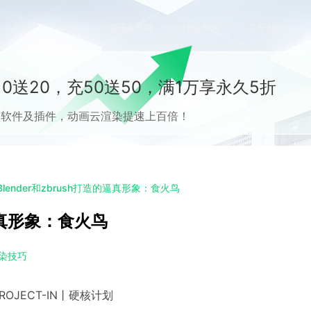
价格
案例
资讯&赛事
特惠专区
关于我们
0送20，充50送50，满1万享永久5折
流CG软件及插件，动画云渲染提速上百倍！
lender和zbrush打造的逼真形象：食火鸟
的逼真形象：食火鸟
r渲染技巧
析 PROJECT-IN丨硬核计划