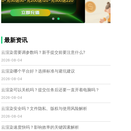
个人渲染农场
小型渲染农场
自建渲染农场
视频渲染农场
渲染农场软件
cpu渲染农场
渲染农场费用
渲染农场下载
模型软件
建模渲染软件
三维建模渲染
3d建模渲染
手机建模渲染
瑞云渲染案例
云渲染案例
云渲染农场
云渲染农场优势
便宜的渲染农场
最新资讯
C4D渲染农场
传统渲染农场
渲染农场怎么选
渲染农场收费
云渲染农场价格
瑞云渲染农场价格
云渲染需要调参数吗？新手提交前要注意什么?
动画渲染农场
动画渲染农场价格
2026-08-04
第十一届世界渲染大赛
世界渲染大赛时间
云渲染哪个平台好？选择标准与避坑建议
世界渲染大赛官网
国际渲染大赛
国际渲染大赛排名
2026-08-04
世界渲染大赛软件
UE云渲染
网页云渲染
瑞云官网
瑞云科技
端云
瑞云渲染官网
云渲染可以关机吗？提交任务后还要一直开着电脑吗？
云渲染官网
深圳瑞云
瑞云客户端
2026-08-04
瑞云渲染客户端
瑞云动画客户端
renderbus
网络渲染软件
云渲染服务
云渲染怎么收费
云渲染安全吗？文件隐私、版权与使用风险解析
云渲染怎么用
云渲染平台
云渲染软件
2026-08-04
云渲染技术
云渲染原理
云渲染插件
云渲染软件
云渲染速度快吗？影响效率的关键因素解析
云渲染引擎
云渲染主机
云渲染软件厂家