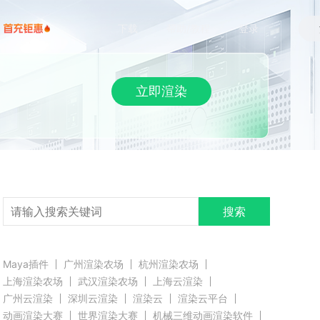
下载
帮助/教程
登录
立即渲染
搜索
Maya插件
广州渲染农场
杭州渲染农场
上海渲染农场
武汉渲染农场
上海云渲染
广州云渲染
深圳云渲染
渲染云
渲染云平台
动画渲染大赛
世界渲染大赛
机械三维动画渲染软件