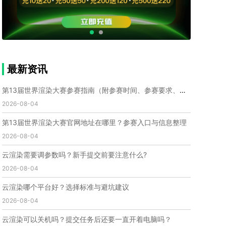
个人渲染农场
小型渲染农场
自建渲染农场
视频渲染农场
渲染农场软件
cpu渲染农场
渲染农场费用
渲染农场下载
模型软件
建模渲染软件
三维建模渲染
3d建模渲染
手机建模渲染
瑞云渲染案例
云渲染案例
云渲染农场
云渲染农场优势
便宜的渲染农场
最新资讯
C4D渲染农场
传统渲染农场
渲染农场怎么选
渲染农场收费
云渲染农场价格
瑞云渲染农场价格
第13届世界渲染大赛参赛指南（附参赛时间、参赛要求、赛事奖励等）
动画渲染农场
动画渲染农场价格
2026-08-04
第十一届世界渲染大赛
世界渲染大赛时间
第13届世界渲染大赛官网地址在哪里？参赛入口与信息整理
世界渲染大赛官网
国际渲染大赛
国际渲染大赛排名
2026-08-04
世界渲染大赛软件
UE云渲染
网页云渲染
瑞云官网
瑞云科技
端云
瑞云渲染官网
云渲染需要调参数吗？新手提交前要注意什么?
云渲染官网
深圳瑞云
瑞云客户端
2026-08-04
瑞云渲染客户端
瑞云动画客户端
renderbus
网络渲染软件
云渲染服务
云渲染怎么收费
云渲染哪个平台好？选择标准与避坑建议
云渲染怎么用
云渲染平台
云渲染软件
2026-08-04
云渲染技术
云渲染原理
云渲染插件
云渲染软件
云渲染可以关机吗？提交任务后还要一直开着电脑吗？
云渲染引擎
云渲染主机
云渲染软件厂家