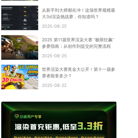
CPU渲染
Arnold案例
3ds Max建模
特效渲染
vr渲染器
效果图渲染
免费云渲染
Autodesk
从新手到大师都在冲！这场世界规模最
2D转3D
SU渲染
圣诞短片
风暴幽灵船
大3d渲染挑战赛，你知道吗？
云渲染大咖专访
CG电影云渲染案例
2025-08-25
Houdini建模案例
自助云渲染农场
Maya使用教程
CG人物制作
Maya基础知识
Blender渲染技巧
2025 第11届世界渲染大赛 “极限狂飙”
3ds Max资讯
3ds Max教程
CG软件资讯
参赛指南：从创作到提交的完整流程
3d云渲染
3dmax渲染
C4D|3d渲染加速
2025-08-25
Substance Painter
3D场景建模教程
渲染设置
vray网络渲染
SAAS渲染农场
Lumion
世界渲染大赛奖金大公开！第十一届参
ZBrush技巧
SketchUp教程
3dmax 渲染慢
赛者能拿多少？
渲染卡顿
云渲染怎么收费
分层渲染
多机渲染
2025-08-22
纹理渲染
全局光引擎
渲染贴图
展UV
拓扑结构
云渲染哪个平台好？
什么是云渲染？
渲染溢色
渲染光斑
渲染软件
3D渲染技术
EEVEE渲染器
Cycles渲染器
C4D教程
Corona降噪器
奥斯卡
电影
建模渲染
人物建模渲染
在线建模渲染
北京渲染农场
成都动画渲染
免费渲染农场
网络渲染农场