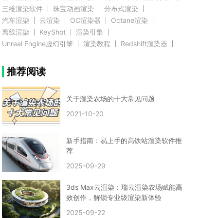
三维渲染软件
珠宝动画渲染
分布式渲染
汽车渲染
云渲染
OC渲染器
Octane渲染
离线渲染
KeyShot
渲染引擎
Unreal Engine虚幻引擎
渲染教程
Redshift渲染器
Blender教程
渲染插件
zbrush实例教程
推荐阅读
3D模型教程
3D建模案例
网络渲染
推荐阅读
云渲染农场使用教程
渲染有噪点
渲染降噪
渲染图黑色
云渲染农场价格
CG建模
Maya
关于渲染农场的十大常见问题
建筑效果图渲染
渲染速度慢
贴图教程
CG角色制作心得
动画渲染
2021-10-20
在线渲染
渲染器
渲染技巧
雕刻3D模型
GPU渲染
cg动画渲染
Blender云端渲染
maya渲染
CG动画
动画制作
新手指南：易上手的高铁站渲染软件推
Blender
CG渲染
渲染农场
云端渲染
荐
3dmax云端渲染
c4d云端渲染
unity3d云端渲染
2025-09-29
渲染图
CG原画
渲染焦散
云渲染疑问
clarisse教程
拟真人物制作
实时渲染
视觉效果
3ds Max云渲染：瑞云渲染农场赋能高
视觉特效
特效
VRay制作案例
VFX案例
效创作，解锁专业级渲染新体验
手动渲染农场
云渲染小课堂
云渲染技巧
2025-09-22