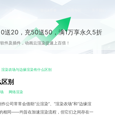
价格
案例
资讯&赛事
特惠专区
关于我们
0送20，充50送50，满1万享永久5折
流CG软件及插件，动画云渲染提速上百倍！
、渲染农场与边缘渲染有什么区别
么区别
农场
网络渲染
公司常常会借助“云渲染”、“渲染农场”和“边缘渲
目的相同——均旨在加速渲染流程，但它们之间存在一