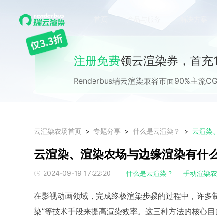
首页
产品与服务
解决方案
注册免费
领云渲染券，首充1
Renderbus瑞云渲染兼容市面90%主
云渲染农场首页
专题分享
什么是云渲染？
云渲染
云渲染、渲染农场与边缘渲染有什
2024-09-19 17:22:20
什么是云渲染？
手动渲染
在影视动画领域，完成终极渲染步骤的过程中，许多制作
染”等技术手段来提高渲染效率。这三种方法的核心