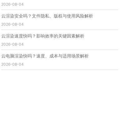
2026-08-04
免费云渲染
云渲染厂家地址
云渲染下载
云渲染网站
云渲染收费
云渲染厂家
云渲染厂商
云渲染安全吗？文件隐私、版权与使用风险解析
云渲染费用
云渲染价格
云渲染参数
云渲染系统
2026-08-04
云渲染架构
第五届瑞云3d渲染动画创作大赛
瑞云渲染大赛
3d渲染大赛
CG动画渲染大赛
云渲染速度快吗？影响效率的关键因素解析
瑞云渲染大赛报名页
瑞云渲染大赛参赛规则
2026-08-04
瑞云渲染大赛奖项
瑞云渲染大赛历届大赛回顾
云电脑渲染快吗？速度、成本与适用场景解析
云渲染电脑
云渲染配置
云主机渲染
视频云渲染
2026-08-04
实时渲染云
实时渲染原理
离线渲染技术
视频云渲染平台
云端渲染器
云端渲染软件