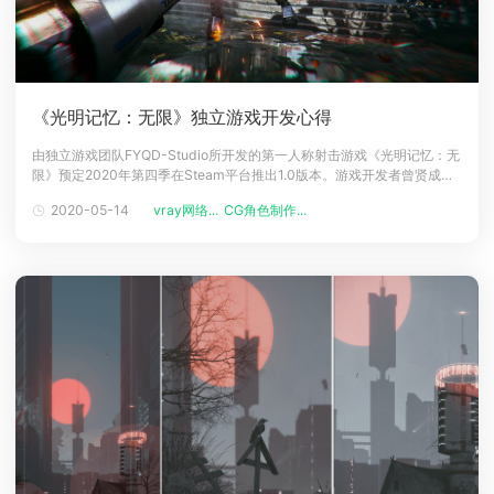
《光明记忆：无限》独立游戏开发心得
由独立游戏团队FYQD-Studio所开发的第一人称射击游戏《光明记忆：无
限》预定2020年第四季在Steam平台推出1.0版本。游戏开发者曾贤成今
日特别揭露游戏角色制作的花絮并分享他使用了工具如何让快速地完成角
2020-05-14
vray网络...
CG角色制作...
色制作，简要介绍了他的第一人称射击游戏（FPS）《光明记忆：无限》
的制作过程，并给新手独立游戏开发者提供了一些建议。自我介绍我叫