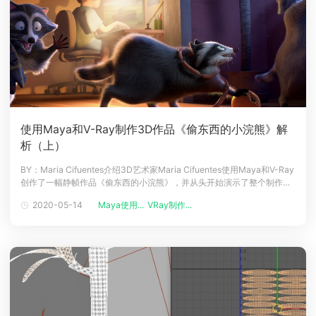
使用Maya和V-Ray制作3D作品《偷东西的小浣熊》解
析（上）
BY：Maria Cifuentes介绍3D艺术家Maria Cifuentes使用Maya和V-Ray
创作了一幅静帧作品《偷东西的小浣熊》，并从头开始演示了整个制作过
程，希望本教程对您有所帮助，或者对您的项目有所启发（译者注：
2020-05-14
Maya使用...
VRay制作...
Renderbus支持Maya云渲染）。收集参考在开始制作之前需要先决定要
制作的概念图，喜欢所选择的概念图会大大