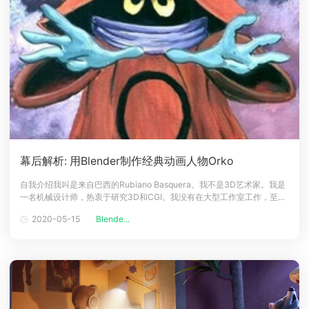
幕后解析: 用Blender制作经典动画人物Orko
自我介绍我叫是来自巴西的Rubiano Basquera。我不是3D艺术家。我是
一名机械设计师，热衷于研究3D和CGI。我没有在大型工作室工作，至今
也没有参加任何外包工作，也没有发表任何出色的作品。但是，这个领域
2020-05-15
Blende...
深深地触动着我，从孩童时开始，无形之中熏陶着自己的绘画艺术细胞。
一直很想当设计师，虽然选择了机械， 但是也算是从另外一条门走进了