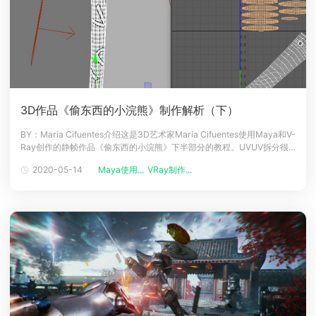
3D作品《偷东西的小浣熊》制作解析（下）
BY：Maria Cifuentes介绍这是3D艺术家Maria Cifuentes使用Maya和V-
Ray创作的静帧作品《偷东西的小浣熊》下半部分的教程。UVUV拆分很
简单。首先执行了一个自动拆分的步骤，然后使用切割和分离及缝合等工
2020-05-14
Maya使用...
VRay制作...
具整理所有的UV。并且这些工具可以按颜色区分UV面，能更清楚地看到
要切割的位置，之后只需要展开它们并按照需