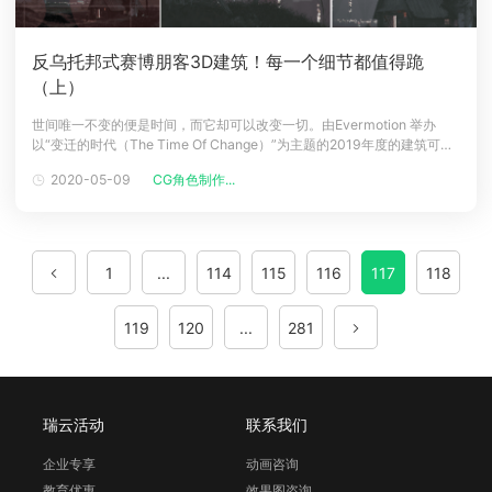
反乌托邦式赛博朋客3D建筑！每一个细节都值得跪
（上）
世间唯一不变的便是时间，而它却可以改变一切。由Evermotion 举办
以“变迁的时代（The Time Of Change）”为主题的2019年度的建筑可视
化挑战赛，展示了设计师脑海里的各种奇思妙想。人类首次面对灾难的挑
2020-05-09
CG角色制作...
战，它会影响生活的方方面面。我们会在未来50年或100年后面临世界末
日后的到来吗？或者我们可以有幸避免灾难?在变迁后的
1
...
114
115
116
117
118
119
120
...
281
瑞云活动
联系我们
企业专享
动画咨询
教育优惠
效果图咨询