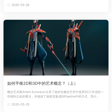
能水平，但是有时候，建模者可以将你的网格用作高多边形。当然，需要
2020-05-26
下载
对其进行一些调整。在发布阶段，它可以在工作室的整个制作过程中节省
动画客户端
动画客户端
动画客户端
动画客户端
动画客户端
动画客户端
2-3天的时间。其次，一个3D的概念可以从任何角度旋转和观察。在某些
情况下，你
效果图客户端
效果图客户端
效果图客户端
效果图客户端
效果图客户端
效果图客户端
帮助/教程
登录
如何平衡2D和3D中的艺术概念？（上）
概念艺术家Artem Kurenkov分享了他对在概念艺术中使用3D工作流的一
些便利之处的看法，并描述了他将其集成到Pipeline中的方式。简介
Artem Kurenkov专门研究 3D 概念艺术，并担任概念艺术家。一年多以
2020-05-25
前，从CG学校毕业，从那时起，为Wargaming Nexus从事多个移动项
目，最近决定成为一名自由职业者。在成为