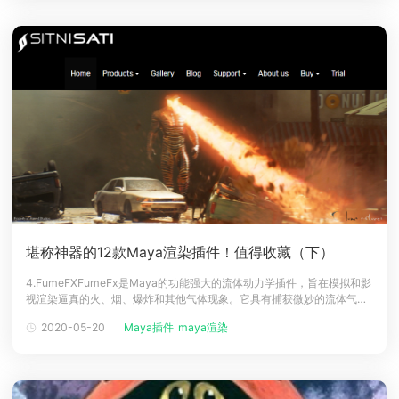
堪称神器的12款Maya渲染插件！值得收藏（下）
4.FumeFXFumeFx是Maya的功能强大的流体动力学插件，旨在模拟和影
视渲染逼真的火、烟、爆炸和其他气体现象。它具有捕获微妙的流体气体
行为和复杂之处。它在视效艺术家、游戏开发人员、可视化专业人员以及
2020-05-20
Maya插件
maya渲染
希望产生惊人效果的其他任何人中都受到青睐。FumeFx已用于视效领域
中很长一段时间，当然也包括很多热度很高的电影，例如漫威电影系类，
D