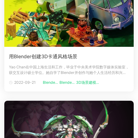
用Blender创建3D卡通风格场景
Yao Chan在中国上海生活和工作，毕业于中央美术学院数字媒体实验室，
获交互设计硕士学位。她自学了Blender并创作与她个人生活经历和兴趣
相关的3D艺术品，云渲染小编本文和大家分享的是作者用Blender创建的
2022-09-21
Blende...
Blende...
3D场景建模...
3D卡通风格场景的过程。介绍你好！我叫Yao Chan。我在中国上海生活
和工作。毕业于中央美术学院数字媒体实验室，获交互设计硕