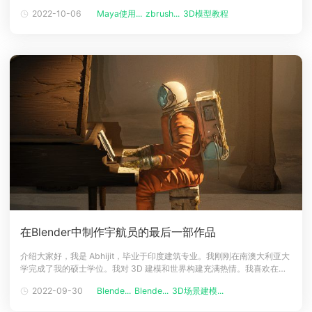
巧（Renderbus瑞云渲染是支持Maya云渲染和ZBrush云渲染的平台）。
2022-10-06
Maya使用...
zbrush...
3D模型教程
下载
介绍你好！我的名字是 Elliott Wang，我是一名角色艺术家，最近从
动画客户端
动画客户端
动画客户端
动画客户端
动画客户端
动画客户端
Vertex
效果图客户端
效果图客户端
效果图客户端
效果图客户端
效果图客户端
效果图客户端
帮助/教程
登录
在Blender中制作宇航员的最后一部作品
介绍大家好，我是 Abhijit，毕业于印度建筑专业。我刚刚在南澳大利亚大
学完成了我的硕士学位。我对 3D 建模和世界构建充满热情。我喜欢在我
的作品中使用 Blender（Renderbus瑞云渲染支持Blender云渲染），因
2022-09-30
Blende...
Blende...
3D场景建模...
为它是一款免费的一体化软件，本文要分享的是作者在Blender中制作宇
航员的最后一部作品的过程。灵感我受到这样的