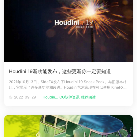
Houdini 19新功能发布，这些更新你一定要知道
2021年10月13日，SideFX发布了Houdini 19 Sneak Peek。与旧版本相
比，它显示了许多新功能和改进。Houdini艺术家现在可以使用 KineFX、
Muscles &x26; Tissue、Crowds、Solaris、Karma、Modeling、Pyro
2022-09-29
Houdin...
CG软件资讯
推荐阅读
FX、FLIP Fluids、Vellum、RBD D