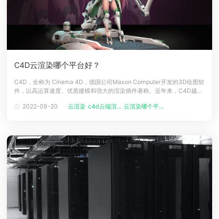
C4D云渲染哪个平台好？
C4D，全称为 Cinema 4D，德国公司Maxon Computer开发的3D绘图软
件，以高运算速度、优质建模和强大的渲染插件著称。近年来，C4D越来
越火爆，许多知名国际品牌用C4D制作特效大片、电影海报、品牌活动设
2022-09-20
云渲染
c4d云端渲...
云渲染哪个平...
计、3D广告大片吸金，成了广告界的“网红”。我们经常会看到Apple、奔
驰、耐克、天猫、京东等大型企业的宣传推广都会结合