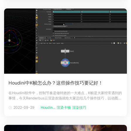
Houdini中K帧怎么办？这些操作技巧要记好！
在Houdini软件中，控制节奏是做特效的一大难点，K帧是大家经常遇到的
事情，今天Renderbus云渲染农场就给大家总结几个操作技巧，以动图来
演示。基本操作，很简单Alt+左键执行K帧操作Ctrl+Shift+左键删除帧操
2022-09-29
Houdin...
渲染卡顿
渲染技巧
作Shift+左键打开动画曲线编辑器移动关键帧鼠标中间拖动选择的黄色区
域即可移动选择的关键帧选择关键帧Shift+左