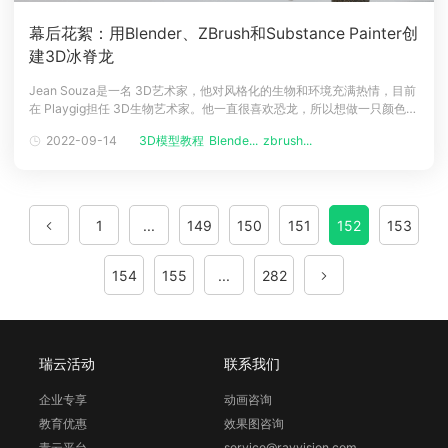
幕后花絮：用Blender、ZBrush和Substance Painter创
建3D冰脊龙
Jean Souza是一名 3D艺术家，他对风格化的生物和环境充满热情，目前
在 Playgig担任 3D生物艺术家。他一直很喜欢恐龙，所以想做一只颜色更
鲜艳的恐龙，云渲染小编在本文要和大家分享的是作者使用 Blender、
2022-09-14
3D模型教程
Blende...
zbrush...
ZBrush和Substance Painter 创建一只 3D冰脊龙的幕后花絮。介绍大家
好，我是让·索萨。我住在巴西
1
...
149
150
151
152
153
154
155
...
282
瑞云活动
联系我们
企业专享
动画咨询
教育优惠
效果图咨询
青云平台
service@rayvision.com