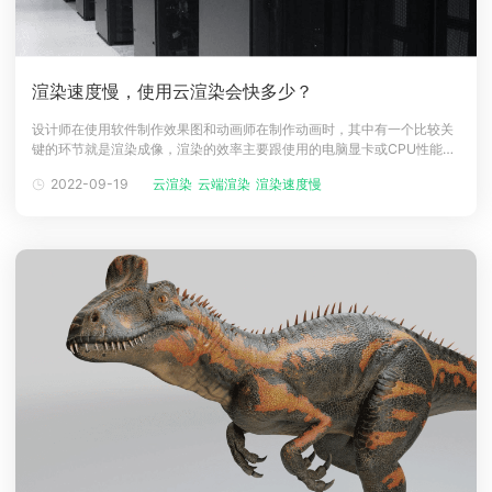
渲染速度慢，使用云渲染会快多少？
设计师在使用软件制作效果图和动画师在制作动画时，其中有一个比较关
键的环节就是渲染成像，渲染的效率主要跟使用的电脑显卡或CPU性能有
关，如果性能太低，渲染的速度会很慢，拉长了项目整体的交付周期，云
2022-09-19
云渲染
云端渲染
渲染速度慢
渲染速度快、效率高一直是各大云渲染平台主打的卖点之一，那么渲染速
度慢的时候，使用云渲染会快多少？本篇文章就带大家了解一下云渲染的
速度究竟能有多快！