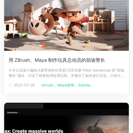
用 ZBrush、Maya 制作玩具总动员的胡迪警长
今天云渲染小编给大家带来的分享是CG艺术家 Peter Sandeman 的''胡迪
警长''项目，讨论了材质纹理处理过程，并展示了如何进行渲染。介绍大家
好，我叫 Peter Sandeman，目前是 Bungie 的高级角色艺术家。澳大利
2023-07-20
zbrush...
Maya使用...
Substa...
亚人，但几年前因为工作搬到了洛杉矶，从事3D 艺术大约 12 年。我在第
一份工作中被聘为初级设计师，然