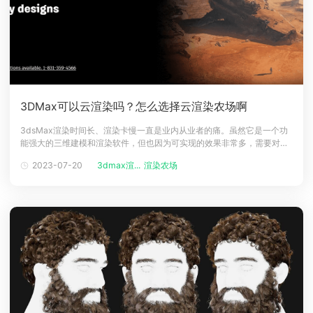
3DMax可以云渲染吗？怎么选择云渲染农场啊
3dsMax渲染时间长、渲染卡慢一直是业内从业者的痛。虽然它是一个功
能强大的三维建模和渲染软件，但也因为可实现的效果非常多，需要对模
型进行光照计算、材质渲染、阴影计算等多个步骤，并在每一帧中对大量
2023-07-20
3dmax渲...
渲染农场
的像素进行计算和处理，这些复杂的计算任务需要消耗大量的计算资源和
时间，因此3dsMax渲染时间较长是很常见的情况。一、3DMAX可以云
渲染吗？3