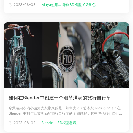
好，我是 Peter Raoul Evans，一位来自英国的游戏/电影3D角色艺术
2023-08-08
Maya使用...
雕刻3D模型
CG角色制作...
家，目前居住在温哥华。我是智库培训中心的一名应届毕业生，过去 3 年
一直在进行个人的 3D练习创作。目标我将详细的跟
如何在Blender中创建一个细节满满的旅行自行车
今天渲染农场小编为大家带来的是，加拿大 3D 艺术家 Nick Sinclair 在
Blender 中制作细节满满的旅行自行车的全部过程，其中包括旅行自行车
的建模、造型、纹理、拓扑、渲染和灯光构图等制作教程，现在就一起阅
2023-08-02
Blende...
3D模型教程
读吧！介绍大家好，我是 Nick Sinclair，一位来自加拿大温尼伯的 3D 艺
术家。我之前受聘在一家使用基于 Bl