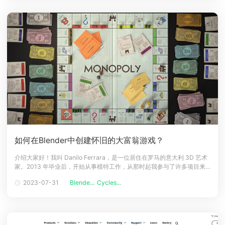
如何在Blender中创建怀旧的大富翁游戏？
介绍大家好！我叫 Danilo Ferrara，是一位居住在罗马的意大利 3D 艺术
家。2013 年毕业后，开始从事模特工作，从那时起我参与了许多项目来
提高自己的能力。2019年，当我30岁的时候，我决定重新开始学业，并
2023-07-31
Blende...
Cycles...
在2022年获得游戏设计学士学位。从那时起，我一直在 B2B 行业担任 3D
艺术家，与全球各大时尚品牌合作。目前，我任