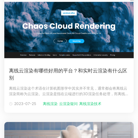
离线云渲染有哪些好用的平台？和实时云渲染有什么区
别
离线云渲染这个术语在计算机图形学中其实并不常见，通常都会将离线云
渲染简称为云渲染。云渲染是指在云端进行的3D渲染任务处理，而离线渲
染是指在计算机或服务器上对图像或动画进行长时间渲染，而不需要实时
2023-07-25
离线渲染
云渲染疑问
离线渲染技术
渲染结果。这些渲染任务可能需要几分钟甚至几个小时才能完成，而离线
云渲染正是利用云计算平台提供的强大计算能力和存储资源来加速这些渲
染任务的处理将渲染