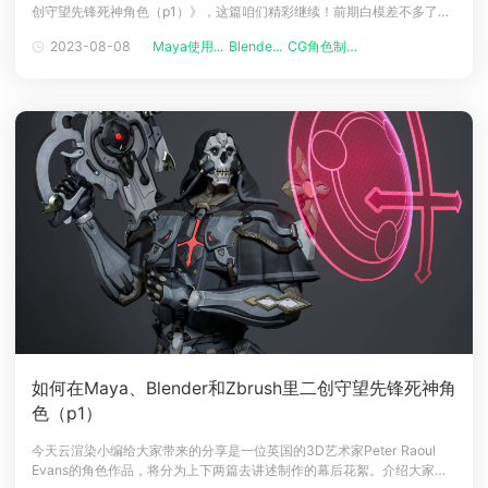
创守望先锋死神角色（p1）》，这篇咱们精彩继续！前期白模差不多了，
下载
现在到了材质纹理这一步！纹理化由于这个角色都是布料和金属，因此在
动画客户端
动画客户端
动画客户端
动画客户端
动画客户端
动画客户端
2023-08-08
Maya使用...
Blende...
CG角色制作...
颜色、粗糙度和损坏/磨损方面创造足够的变化非常重要，因为与有机皮肤
没有鲜明的对比。因此，考虑到这一点，我开始制作〜4种金属，一些塑
效果图客户端
效果图客户端
效果图客户端
效果图客户端
效果图客户端
效果图客户端
帮助/教程
料
登录
如何在Maya、Blender和Zbrush里二创守望先锋死神角
色（p1）
今天云渲染小编给大家带来的分享是一位英国的3D艺术家Peter Raoul
Evans的角色作品，将分为上下两篇去讲述制作的幕后花絮。介绍大家