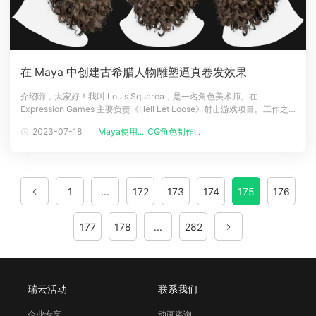
在 Maya 中创建古希腊人物雕塑逼真卷发效果
介绍嗨，大家好！我叫 Louis Squarea，是一名角色美术师。在
Expression Games 主要负责《Hell Let Loose》射击游戏项目。工作之
余，我也一直在做许多个人项目练习来提高我的CG技能和工作质量！灵感
2023-07-18
Maya使用...
CG角色制作...
这个项目的目标是让我喜爱的石膏雕塑赫拉克勒斯栩栩如生，尤其是他令
人惊叹的一头茂密的卷发。由于渲染引擎的复杂性
1
...
172
173
174
175
176
177
178
...
282
瑞云活动
联系我们
企业专享
动画咨询