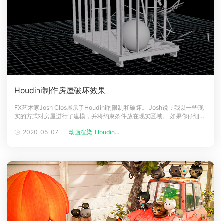
Houdini制作房屋破坏效果
FX艺术家Josh Clos展示了Houdini的限制和破坏。 Josh说：我以一些现
实的方式对房屋进行了建模，并将约束条件放在现实区域。 如果你仔细观
察，你会看见有很多做得不够好的地方和未解决的问题，这次我没有足够
2020-05-07
动画渲染
Houdin...
的时间将效果做的更加细致，希望大家不喜勿喷。一切是用Houdini制作
和Arnold渲染的。我来自一个3DS Max背景，