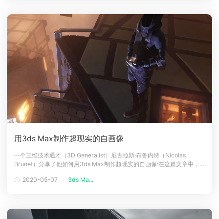
用3ds Max制作超现实的自画像
一个三维技术通才（3D Generalist）尼古拉斯·布鲁内特（Nicolas
Brunet）分享了他如何用3ds Max制作超现实的自画像:在这篇文章中，
我将回顾我创建自己的2016自画像的过程：网格建模，元素纹理，合成和
2020-05-07
3ds Ma...
渲染。步骤01：起源如果你看到我以往的任何项目，那么你可能知道我来
自阿尔萨斯（Alsace），在德国旁边的一个法国