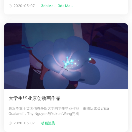
PlayStation 4和Xbox One，科技边界现在可以进一步的推动，以及质量
2020-05-07
3ds Ma...
3ds Ma...
下载
和真实性都采取巨大的飞跃。 游戏工作室具有可用的硬件，以便他们比以
动画客户端
动画客户端
动画客户端
动画客户端
动画客户端
动画客户端
前更进一步。本教程将引导你完成创建单个模型
效果图客户端
效果图客户端
效果图客户端
效果图客户端
效果图客户端
效果图客户端
帮助/教程
登录
大学生毕业原创动画作品
最近毕业于英国伯恩茅斯大学的学生毕业作品，由团队成员Erica
Gualandi，Thy Nguyen与Yukun Wang完成
2020-05-07
动画渲染