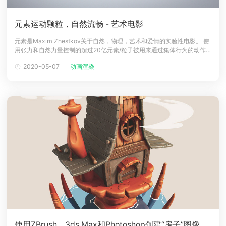
元素运动颗粒，自然流畅 - 艺术电影
元素是Maxim Zhestkov关于自然，物理，艺术和爱情的实验性电影。 使
用张力和自然力量控制的超过20亿元素/粒子被用来通过集体行为的动作
讲故事并表达情绪。 这部电影是一个尝试，探讨我们周围和内部的一切都
2020-05-07
动画渲染
是由简单的元素/块组成，可以安排在复杂的关系中，成为复合结构。 我
们可以将这个想法投射到情感，行为，思维过程，关系，人生，行星和宇
使用ZBrush，3ds Max和Photoshop创建“房子”图像