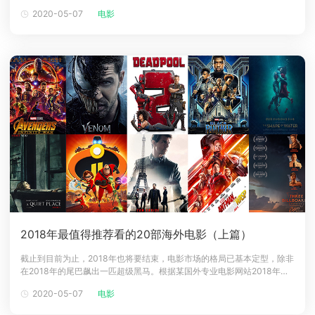
惜，海王等火热电影上篇怎么没有？别急，本文将为您揭幕上集留下的彩
2020-05-07
电影
下载
蛋，因为除了很多国内知道的热门电影外，其实还有很多海外火热，国内
动画客户端
动画客户端
动画客户端
动画客户端
动画客户端
动画客户端
少宣传的呢，满满的惊喜在下面等着你，敬请欣赏。11.侏罗纪世界2（又
侏罗纪
效果图客户端
效果图客户端
效果图客户端
效果图客户端
效果图客户端
效果图客户端
帮助/教程
登录
2018年最值得推荐看的20部海外电影（上篇）
截止到目前为止，2018年也将要结束，电影市场的格局已基本定型，除非
在2018年的尾巴飙出一匹超级黑马。根据某国外专业电影网站2018年上
映电影的评分数据，云渲染为您细列2018年最值得推荐看的20部海外电
2020-05-07
电影
影，热血的影迷们记得好好收藏，也是Renderbus云渲染为大家致上的圣
诞礼物。1.复仇者联盟3：无限战争(Avengers: Inf