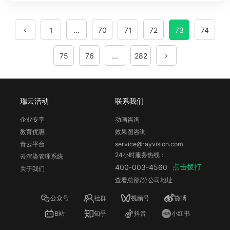
1
...
70
71
72
73
74
75
76
...
282
瑞云活动
联系我们
企业专享
动画咨询
教育优惠
效果图咨询
青云平台
service@rayvision.com
24小时服务热线：
云渲染管理系统
点击拨打
400-003-4560
关于我们
查看总部/分公司地址
公众号
社群
视频号
微博
B站
知乎
抖音
小红书