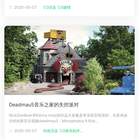
2020-05-07
CG渲染
CG建模
Deadmau5音乐之家的失控派对
NickDenBoer和Kenny Hotz的作品大多数是夸张甚至怪异的，在富有娱
乐性的新音乐视频deadmau5：Monophobia ft.Rob
Swire（RadioEdit）中，真实动作和CG不断在视觉中交互碰撞，如同被
2020-05-07
特效渲染
CG角色制作...
带入一个完全失控的音乐家庭聚会。 DenBoer处理了所有视频的制作，包
括动画，视觉特效，合成和