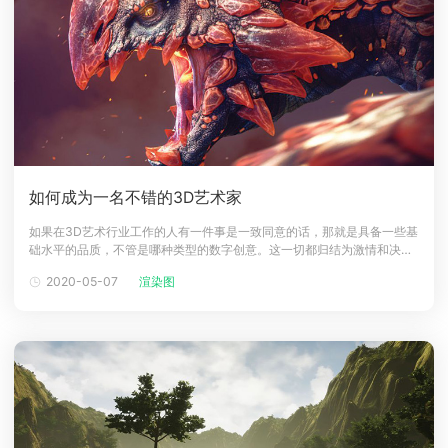
如何成为一名不错的3D艺术家
如果在3D艺术行业工作的人有一件事是一致同意的话，那就是具备一些基
础水平的品质，不管是哪种类型的数字创意。这一切都归结为激情和决
心，但有许多提示和技巧可以帮助你在这些基础上建立并成为最好的。那
2020-05-07
渲染图
么，为了成为这个行业的成功专业人士，必须具备哪些品质？Renderbus
渲染农场认为，灵活掌握你的技能以及如何应用它是关键。单一的做一件
事，最终会变