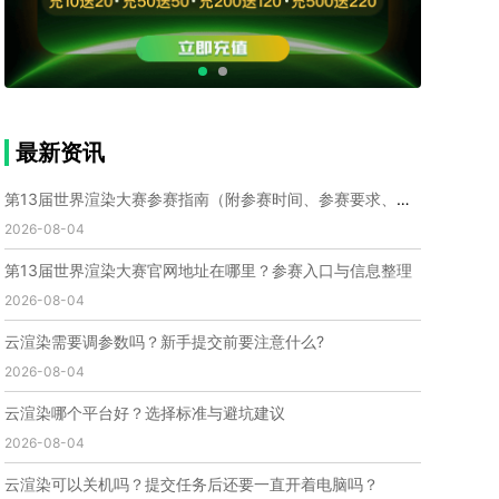
个人渲染农场
小型渲染农场
自建渲染农场
视频渲染农场
渲染农场软件
cpu渲染农场
渲染农场费用
渲染农场下载
模型软件
建模渲染软件
三维建模渲染
3d建模渲染
手机建模渲染
瑞云渲染案例
云渲染案例
云渲染农场
云渲染农场优势
便宜的渲染农场
最新资讯
C4D渲染农场
传统渲染农场
渲染农场怎么选
渲染农场收费
云渲染农场价格
瑞云渲染农场价格
第13届世界渲染大赛参赛指南（附参赛时间、参赛要求、赛事奖励等）
动画渲染农场
动画渲染农场价格
2026-08-04
第十一届世界渲染大赛
世界渲染大赛时间
第13届世界渲染大赛官网地址在哪里？参赛入口与信息整理
世界渲染大赛官网
国际渲染大赛
国际渲染大赛排名
2026-08-04
世界渲染大赛软件
UE云渲染
网页云渲染
瑞云官网
瑞云科技
端云
瑞云渲染官网
云渲染需要调参数吗？新手提交前要注意什么?
云渲染官网
深圳瑞云
瑞云客户端
2026-08-04
瑞云渲染客户端
瑞云动画客户端
renderbus
网络渲染软件
云渲染服务
云渲染怎么收费
云渲染哪个平台好？选择标准与避坑建议
云渲染怎么用
云渲染平台
云渲染软件
2026-08-04
云渲染技术
云渲染原理
云渲染插件
云渲染软件
云渲染可以关机吗？提交任务后还要一直开着电脑吗？
云渲染引擎
云渲染主机
云渲染软件厂家