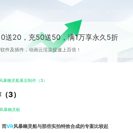
价格
案例
资讯&赛事
特惠专区
关于我们
0送20，充50送50，满1万享永久5折
流CG软件及插件，动画云渲染提速上百倍！
 风暴幽灵船幕后制作（3）
作（3）
风暴幽灵船
，而
VR
风暴幽灵船与那些实拍特效合成的专案比较起