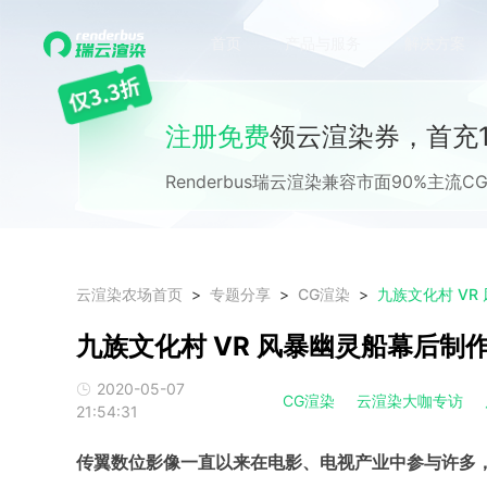
首页
产品与服务
解决方案
注册免费
领云渲染券，首充1
Renderbus瑞云渲染兼容市面90%主
云渲染农场首页
专题分享
CG渲染
九族文化村 VR
九族文化村 VR 风暴幽灵船幕后制
2020-05-07
CG渲染
云渲染大咖专访
21:54:31
传翼数位影像一直以来在电影、电视产业中参与许多