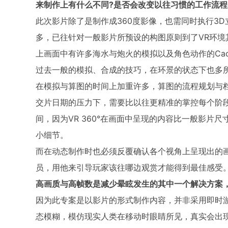
来制作上有什么不同?是否会改变以往习惯的工作流程
此次影片除了是制作成360度影像，也需同时执行3
多，已往针对一般影片所预设的构图原则到了VR环
上画面中有许多海水与炮火的模拟以及角色动作的Ca
过去一般的模拟、合成的技巧，在环景的状态下也多
在模拟与算图的时间上加重许多，算图的流程规划与
交片日期的压力下，需要比以往更精准的掌控每个阶
间，因为VR 360°在画面中呈现的内容比一般影片
小细节。
而在动态制作时也必须反覆确认各个视角上呈现出的
员，用他来引导玩家该往哪边观赏才能得到最佳感受
高画质与高帧数是减少晕眩发生的其中一个解决方案，
因为此专案是以影片的形式制作内容，并非采用即时
态模糊，模仿现实人类在移动时眼睛所见，真实会出