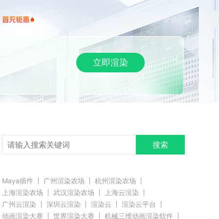
下载
帮助/教程
登录
立即渲染
搜索
Maya插件
广州渲染农场
杭州渲染农场
上海渲染农场
武汉渲染农场
上海云渲染
广州云渲染
深圳云渲染
渲染云
渲染云平台
动画渲染大赛
世界渲染大赛
机械三维动画渲染软件