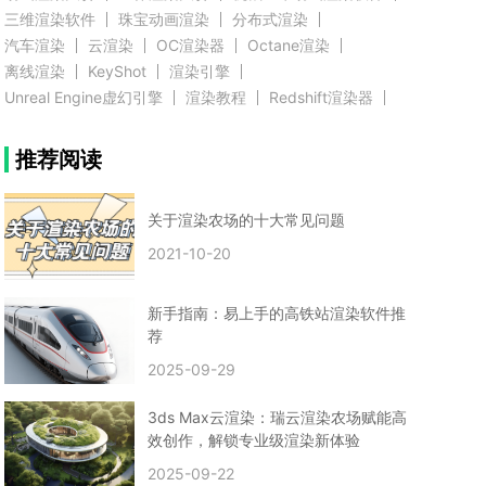
三维渲染软件
珠宝动画渲染
分布式渲染
汽车渲染
云渲染
OC渲染器
Octane渲染
离线渲染
KeyShot
渲染引擎
Unreal Engine虚幻引擎
渲染教程
Redshift渲染器
Blender教程
渲染插件
zbrush实例教程
推荐阅读
3D模型教程
3D建模案例
网络渲染
推荐阅读
云渲染农场使用教程
渲染有噪点
渲染降噪
渲染图黑色
云渲染农场价格
CG建模
Maya
关于渲染农场的十大常见问题
建筑效果图渲染
渲染速度慢
贴图教程
CG角色制作心得
动画渲染
2021-10-20
在线渲染
渲染器
渲染技巧
雕刻3D模型
GPU渲染
cg动画渲染
Blender云端渲染
maya渲染
CG动画
动画制作
新手指南：易上手的高铁站渲染软件推
Blender
CG渲染
渲染农场
云端渲染
荐
3dmax云端渲染
c4d云端渲染
unity3d云端渲染
2025-09-29
渲染图
CG原画
渲染焦散
云渲染疑问
clarisse教程
拟真人物制作
实时渲染
视觉效果
3ds Max云渲染：瑞云渲染农场赋能高
视觉特效
特效
VRay制作案例
VFX案例
效创作，解锁专业级渲染新体验
手动渲染农场
云渲染小课堂
云渲染技巧
2025-09-22