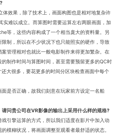
?
D立体效果，除了技术上，画面构图也是相对地复杂许
境其实难以成立。而算图时需要运算左右两眼画面，加
che等，这些内容构成了一个相当庞大的资料量。另
所限制，所以在不少状况下也只能照实的硬作，导致
档案管理相对也就比一般电影制作来得更加繁杂。在
段的制作时间与算图时间，甚至需要预留更多的QC时
尺寸还大很多，要花更多的时间分区块检查画面中每个
画面是否正确，故我们刻意在玩家前方设定一名船
。
请问贵公司在VR影像的输出上采用什么样的规格?
游戏引擎运算的方式，所以我们适度在影片中加入动
现的模糊状况，将画面调整至观看者最舒适的状态。