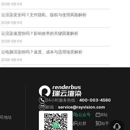
2026-08-04
免费云渲染
云渲染厂家地址
云渲染下载
云渲染网站
云渲染收费
云渲染厂家
云渲染厂商
云渲染安全吗？文件隐私、版权与使用风险解析
云渲染费用
云渲染价格
云渲染参数
云渲染系统
2026-08-04
云渲染架构
第五届瑞云3d渲染动画创作大赛
瑞云渲染大赛
3d渲染大赛
CG动画渲染大赛
云渲染速度快吗？影响效率的关键因素解析
瑞云渲染大赛报名页
瑞云渲染大赛参赛规则
2026-08-04
瑞云渲染大赛奖项
瑞云渲染大赛历届大赛回顾
云电脑渲染快吗？速度、成本与适用场景解析
云渲染电脑
云渲染配置
云主机渲染
视频云渲染
2026-08-04
实时渲染云
实时渲染原理
离线渲染技术
视频云渲染平台
云端渲染器
云端渲染软件
24小时服务热线：
400-003-4560
邮箱：
service@rayvision.com
公众号
B站
公司地址
社群
知乎