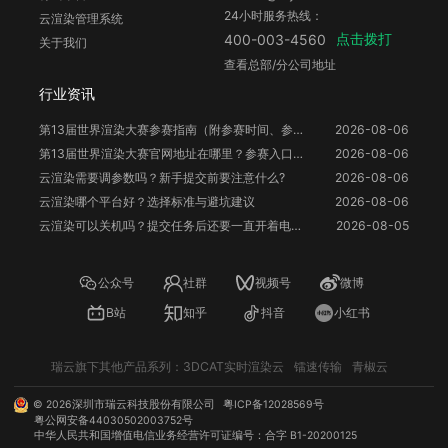
24小时服务热线：
云渲染管理系统
点击拨打
400-003-4560
关于我们
查看总部/分公司地址
行业资讯
第13届世界渲染大赛参赛指南（附参赛时间、参赛要求、赛事奖励等）
2026-08-06
第13届世界渲染大赛官网地址在哪里？参赛入口与信息整理
2026-08-06
云渲染需要调参数吗？新手提交前要注意什么?
2026-08-06
云渲染哪个平台好？选择标准与避坑建议
2026-08-06
云渲染可以关机吗？提交任务后还要一直开着电脑吗？
2026-08-05
公众号
社群
视频号
微博
B站
知乎
抖音
小红书
瑞云旗下其他产品系列：
3DCAT实时渲染云
镭速传输
青椒云
©
2026
深圳市瑞云科技股份有限公司
粤ICP备12028569号
粤公网安备44030502003752号
中华人民共和国增值电信业务经营许可证编号：合字 B1-20200125