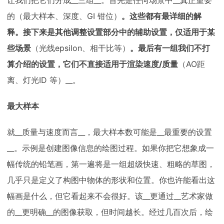
让我们把它们分成__三组__。首先是任何场景中__真正重要
的（最大样本、深度、GI 钳位）
。这些都有最详细的解
释。接下来是其他调整设置部分中的辅助设置，仅适用于某
些场景
（光线epsilon、相干比等）
。最后有一组我们不打
算介绍的设置，它们不直接适用于渲染速度/质量
（AO距
离、灯光ID 等）__。
最大样本
就__质量与速度而言__，最大样本数可能是__最重要的设置
__。示例是创建图像信息的绘图过程。如果你把它想象成一
幅传统的铅笔画，第一遍将是一组超级快速、粗略的草图，
几乎只是定义了构图中物体的形状和位置。你也许能看出这
幅画是什么，但它看起来不会很好。该__更通过__艺术家做
的__更明确__的图像获取，但时间越长。经过几百次后，绘