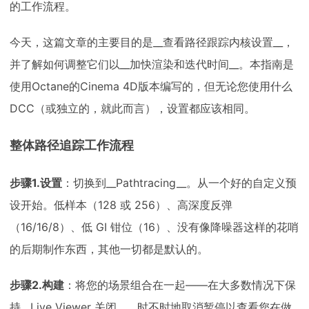
的工作流程。
下载
动画客户端
动画客户端
动画客户端
动画客户端
动画客户端
动画客户端
今天，这篇文章的主要目的是__查看路径跟踪内核设置__，
效果图客户端
效果图客户端
效果图客户端
效果图客户端
效果图客户端
效果图客户端
帮助/教程
并了解如何调整它们以__加快渲染和迭代时间__。本指南是
登录
使用Octane的Cinema 4D版本编写的，但无论您使用什么
DCC（或独立的，就此而言），设置都应该相同。
整体路径追踪工作流程
步骤1.设置
：切换到__Pathtracing__。从一个好的自定义预
设开始。低样本（128 或 256）、高深度反弹
（16/16/8）、低 GI 钳位（16）、没有像降噪器这样的花哨
的后期制作东西，其他一切都是默认的。
步骤2.构建
：将您的场景组合在一起——在大多数情况下保
持__Live Viewer 关闭__，时不时地取消暂停以查看您在做