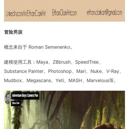
冒险男孩
概念来自于 Roman Semenenko。
建模使用工具：Maya、ZBbrush、SpeedTree、
Substance Painter、Photoshop、Mari、Nuke、V-Ray、
Mudbox、Megascans、Yeti、MASH、Marvelous等。