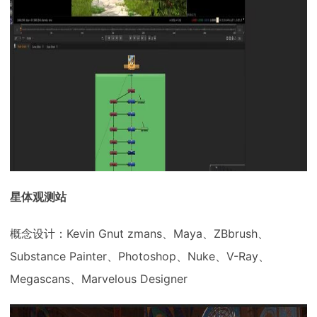
星体观测站
概念设计：Kevin Gnut zmans、Maya、ZBbrush、
Substance Painter、Photoshop、Nuke、V-Ray、
Megascans、Marvelous Designer