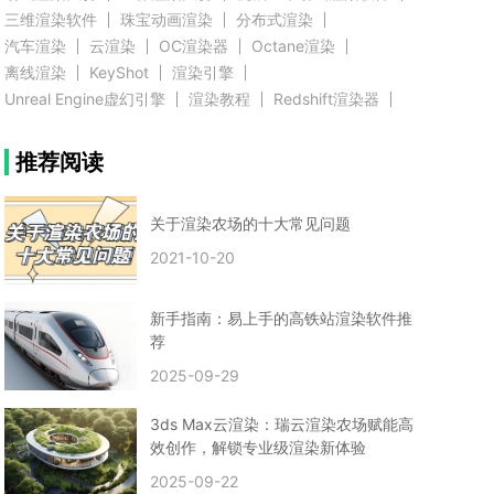
三维渲染软件
珠宝动画渲染
分布式渲染
汽车渲染
云渲染
OC渲染器
Octane渲染
离线渲染
KeyShot
渲染引擎
Unreal Engine虚幻引擎
渲染教程
Redshift渲染器
Blender教程
渲染插件
zbrush实例教程
推荐阅读
3D模型教程
3D建模案例
网络渲染
推荐阅读
云渲染农场使用教程
渲染有噪点
渲染降噪
渲染图黑色
云渲染农场价格
CG建模
Maya
关于渲染农场的十大常见问题
建筑效果图渲染
渲染速度慢
贴图教程
CG角色制作心得
动画渲染
2021-10-20
在线渲染
渲染器
渲染技巧
雕刻3D模型
GPU渲染
cg动画渲染
Blender云端渲染
maya渲染
CG动画
动画制作
新手指南：易上手的高铁站渲染软件推
Blender
CG渲染
渲染农场
云端渲染
荐
3dmax云端渲染
c4d云端渲染
unity3d云端渲染
2025-09-29
渲染图
CG原画
渲染焦散
云渲染疑问
clarisse教程
拟真人物制作
实时渲染
视觉效果
3ds Max云渲染：瑞云渲染农场赋能高
视觉特效
特效
VRay制作案例
VFX案例
效创作，解锁专业级渲染新体验
手动渲染农场
云渲染小课堂
云渲染技巧
2025-09-22