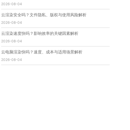
2026-08-04
免费云渲染
云渲染厂家地址
云渲染下载
云渲染网站
云渲染收费
云渲染厂家
云渲染厂商
云渲染安全吗？文件隐私、版权与使用风险解析
云渲染费用
云渲染价格
云渲染参数
云渲染系统
2026-08-04
云渲染架构
第五届瑞云3d渲染动画创作大赛
瑞云渲染大赛
3d渲染大赛
CG动画渲染大赛
云渲染速度快吗？影响效率的关键因素解析
瑞云渲染大赛报名页
瑞云渲染大赛参赛规则
2026-08-04
瑞云渲染大赛奖项
瑞云渲染大赛历届大赛回顾
云电脑渲染快吗？速度、成本与适用场景解析
云渲染电脑
云渲染配置
云主机渲染
视频云渲染
2026-08-04
实时渲染云
实时渲染原理
离线渲染技术
视频云渲染平台
云端渲染器
云端渲染软件