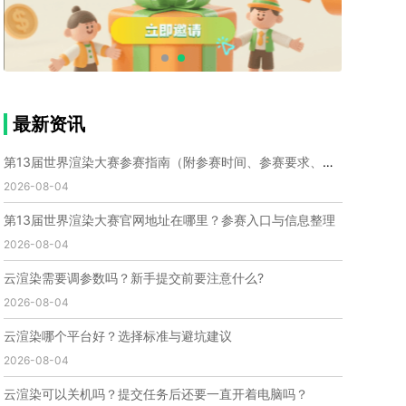
个人渲染农场
小型渲染农场
自建渲染农场
视频渲染农场
渲染农场软件
cpu渲染农场
渲染农场费用
渲染农场下载
模型软件
建模渲染软件
三维建模渲染
3d建模渲染
手机建模渲染
瑞云渲染案例
云渲染案例
云渲染农场
云渲染农场优势
便宜的渲染农场
最新资讯
C4D渲染农场
传统渲染农场
渲染农场怎么选
渲染农场收费
云渲染农场价格
瑞云渲染农场价格
第13届世界渲染大赛参赛指南（附参赛时间、参赛要求、赛事奖励等）
动画渲染农场
动画渲染农场价格
2026-08-04
第十一届世界渲染大赛
世界渲染大赛时间
第13届世界渲染大赛官网地址在哪里？参赛入口与信息整理
世界渲染大赛官网
国际渲染大赛
国际渲染大赛排名
2026-08-04
世界渲染大赛软件
UE云渲染
网页云渲染
瑞云官网
瑞云科技
端云
瑞云渲染官网
云渲染需要调参数吗？新手提交前要注意什么?
云渲染官网
深圳瑞云
瑞云客户端
2026-08-04
瑞云渲染客户端
瑞云动画客户端
renderbus
网络渲染软件
云渲染服务
云渲染怎么收费
云渲染哪个平台好？选择标准与避坑建议
云渲染怎么用
云渲染平台
云渲染软件
2026-08-04
云渲染技术
云渲染原理
云渲染插件
云渲染软件
云渲染可以关机吗？提交任务后还要一直开着电脑吗？
云渲染引擎
云渲染主机
云渲染软件厂家