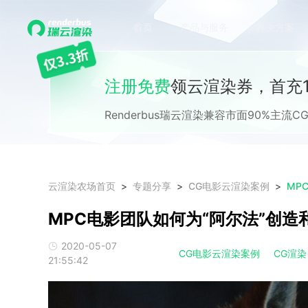
首页
产品与服务
解决方案
注册免费
领云渲染券，首充1
Renderbus瑞云渲染兼容市面90%主
云渲染农场首页
专题分享
CG电影云渲染案例
MP
MPC电影团队如何为“阿尔法”创造
2020-05-07
CG电影云渲染案例
CG渲染
21:55:42