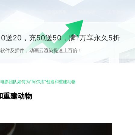
价格
案例
资讯&赛事
特惠专区
关于我们
0送20，充50送50，满1万享永久5折
流CG软件及插件，动画云渲染提速上百倍！
C电影团队如何为“阿尔法”创造和重建动物
和重建动物