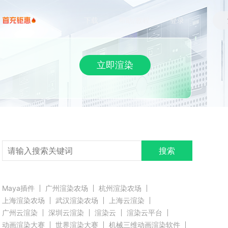
下载
帮助/教程
登录
立即渲染
搜索
Maya插件
广州渲染农场
杭州渲染农场
上海渲染农场
武汉渲染农场
上海云渲染
广州云渲染
深圳云渲染
渲染云
渲染云平台
动画渲染大赛
世界渲染大赛
机械三维动画渲染软件