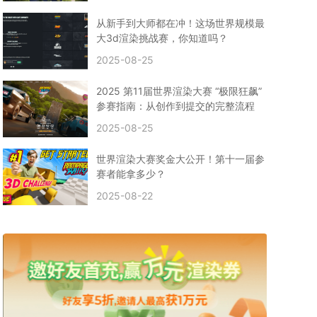
CPU渲染
Arnold案例
3ds Max建模
特效渲染
vr渲染器
效果图渲染
免费云渲染
Autodesk
从新手到大师都在冲！这场世界规模最
2D转3D
SU渲染
圣诞短片
风暴幽灵船
大3d渲染挑战赛，你知道吗？
云渲染大咖专访
CG电影云渲染案例
2025-08-25
Houdini建模案例
自助云渲染农场
Maya使用教程
CG人物制作
Maya基础知识
Blender渲染技巧
2025 第11届世界渲染大赛 “极限狂飙”
3ds Max资讯
3ds Max教程
CG软件资讯
参赛指南：从创作到提交的完整流程
3d云渲染
3dmax渲染
C4D|3d渲染加速
2025-08-25
Substance Painter
3D场景建模教程
渲染设置
vray网络渲染
SAAS渲染农场
Lumion
世界渲染大赛奖金大公开！第十一届参
ZBrush技巧
SketchUp教程
3dmax 渲染慢
赛者能拿多少？
渲染卡顿
云渲染怎么收费
分层渲染
多机渲染
2025-08-22
纹理渲染
全局光引擎
渲染贴图
展UV
拓扑结构
云渲染哪个平台好？
什么是云渲染？
渲染溢色
渲染光斑
渲染软件
3D渲染技术
EEVEE渲染器
Cycles渲染器
C4D教程
Corona降噪器
奥斯卡
电影
建模渲染
人物建模渲染
在线建模渲染
北京渲染农场
成都动画渲染
免费渲染农场
网络渲染农场