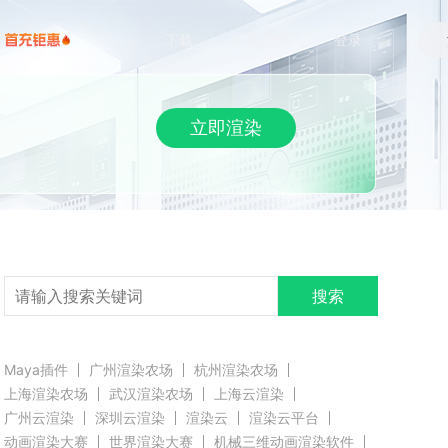
下载
帮助/教程
登录
立即渲染
搜索
Maya插件
广州渲染农场
杭州渲染农场
上海渲染农场
武汉渲染农场
上海云渲染
广州云渲染
深圳云渲染
渲染云
渲染云平台
动画渲染大赛
世界渲染大赛
机械三维动画渲染软件