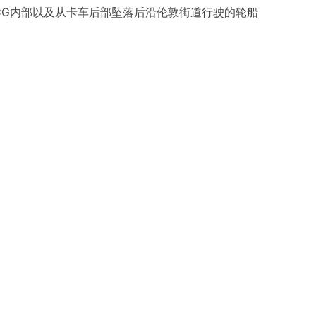
CG内部以及从卡车后部坠落后沿伦敦街道行驶的轮船