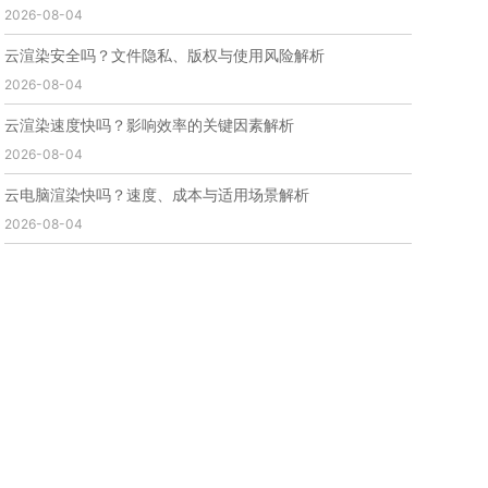
2026-08-04
免费云渲染
云渲染厂家地址
云渲染下载
云渲染网站
云渲染收费
云渲染厂家
云渲染厂商
云渲染安全吗？文件隐私、版权与使用风险解析
云渲染费用
云渲染价格
云渲染参数
云渲染系统
2026-08-04
云渲染架构
第五届瑞云3d渲染动画创作大赛
瑞云渲染大赛
3d渲染大赛
CG动画渲染大赛
云渲染速度快吗？影响效率的关键因素解析
瑞云渲染大赛报名页
瑞云渲染大赛参赛规则
2026-08-04
瑞云渲染大赛奖项
瑞云渲染大赛历届大赛回顾
云电脑渲染快吗？速度、成本与适用场景解析
云渲染电脑
云渲染配置
云主机渲染
视频云渲染
2026-08-04
实时渲染云
实时渲染原理
离线渲染技术
视频云渲染平台
云端渲染器
云端渲染软件