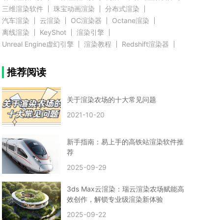
三维渲染软件
珠宝动画渲染
分布式渲染
汽车渲染
云渲染
OC渲染器
Octane渲染
离线渲染
KeyShot
渲染引擎
Unreal Engine虚幻引擎
渲染教程
Redshift渲染器
Blender教程
渲染插件
zbrush实例教程
推荐阅读
3D模型教程
3D建模案例
网络渲染
推荐阅读
云渲染农场使用教程
渲染有噪点
渲染降噪
渲染图黑色
云渲染农场价格
CG建模
Maya
关于渲染农场的十大常见问题
建筑效果图渲染
渲染速度慢
贴图教程
CG角色制作心得
动画渲染
2021-10-20
在线渲染
渲染器
渲染技巧
雕刻3D模型
GPU渲染
cg动画渲染
Blender云端渲染
maya渲染
CG动画
动画制作
新手指南：易上手的高铁站渲染软件推
Blender
CG渲染
渲染农场
云端渲染
荐
3dmax云端渲染
c4d云端渲染
unity3d云端渲染
2025-09-29
渲染图
CG原画
渲染焦散
云渲染疑问
clarisse教程
拟真人物制作
实时渲染
视觉效果
3ds Max云渲染：瑞云渲染农场赋能高
视觉特效
特效
VRay制作案例
VFX案例
效创作，解锁专业级渲染新体验
手动渲染农场
云渲染小课堂
云渲染技巧
2025-09-22