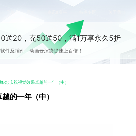
价格
案例
资讯&赛事
特惠专区
关于我们
0送20，充50送50，满1万享永久5折
流CG软件及插件，动画云渲染提速上百倍！
X年度峰会:庆祝视觉效果卓越的一年（中）
果卓越的一年（中）