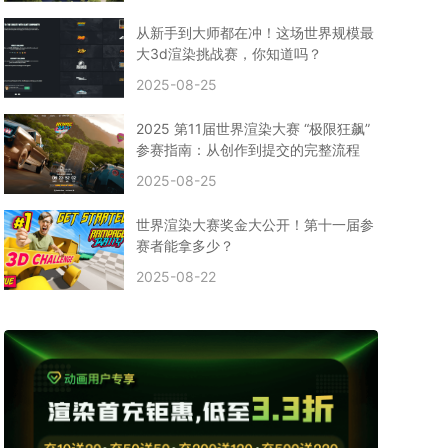
CPU渲染
Arnold案例
3ds Max建模
特效渲染
vr渲染器
效果图渲染
免费云渲染
Autodesk
从新手到大师都在冲！这场世界规模最
2D转3D
SU渲染
圣诞短片
风暴幽灵船
大3d渲染挑战赛，你知道吗？
云渲染大咖专访
CG电影云渲染案例
2025-08-25
Houdini建模案例
自助云渲染农场
Maya使用教程
CG人物制作
Maya基础知识
Blender渲染技巧
2025 第11届世界渲染大赛 “极限狂飙”
3ds Max资讯
3ds Max教程
CG软件资讯
参赛指南：从创作到提交的完整流程
3d云渲染
3dmax渲染
C4D|3d渲染加速
2025-08-25
Substance Painter
3D场景建模教程
渲染设置
vray网络渲染
SAAS渲染农场
Lumion
世界渲染大赛奖金大公开！第十一届参
ZBrush技巧
SketchUp教程
3dmax 渲染慢
赛者能拿多少？
渲染卡顿
云渲染怎么收费
分层渲染
多机渲染
2025-08-22
纹理渲染
全局光引擎
渲染贴图
展UV
拓扑结构
云渲染哪个平台好？
什么是云渲染？
渲染溢色
渲染光斑
渲染软件
3D渲染技术
EEVEE渲染器
Cycles渲染器
C4D教程
Corona降噪器
奥斯卡
电影
建模渲染
人物建模渲染
在线建模渲染
北京渲染农场
成都动画渲染
免费渲染农场
网络渲染农场