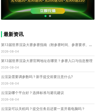
个人渲染农场
小型渲染农场
自建渲染农场
视频渲染农场
渲染农场软件
cpu渲染农场
渲染农场费用
渲染农场下载
模型软件
建模渲染软件
三维建模渲染
3d建模渲染
手机建模渲染
瑞云渲染案例
云渲染案例
云渲染农场
云渲染农场优势
便宜的渲染农场
最新资讯
C4D渲染农场
传统渲染农场
渲染农场怎么选
渲染农场收费
云渲染农场价格
瑞云渲染农场价格
第13届世界渲染大赛参赛指南（附参赛时间、参赛要求、赛事奖励等）
动画渲染农场
动画渲染农场价格
2026-08-04
第十一届世界渲染大赛
世界渲染大赛时间
第13届世界渲染大赛官网地址在哪里？参赛入口与信息整理
世界渲染大赛官网
国际渲染大赛
国际渲染大赛排名
2026-08-04
世界渲染大赛软件
UE云渲染
网页云渲染
瑞云官网
瑞云科技
端云
瑞云渲染官网
云渲染需要调参数吗？新手提交前要注意什么?
云渲染官网
深圳瑞云
瑞云客户端
2026-08-04
瑞云渲染客户端
瑞云动画客户端
renderbus
网络渲染软件
云渲染服务
云渲染怎么收费
云渲染哪个平台好？选择标准与避坑建议
云渲染怎么用
云渲染平台
云渲染软件
2026-08-04
云渲染技术
云渲染原理
云渲染插件
云渲染软件
云渲染可以关机吗？提交任务后还要一直开着电脑吗？
云渲染引擎
云渲染主机
云渲染软件厂家