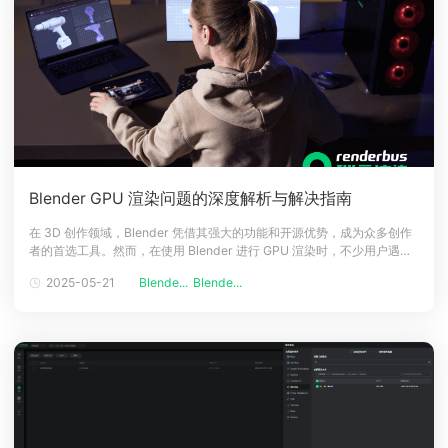
Blender GPU 渲染问题的深度解析与解决指南
在 3D 创作领域，Blender 凭借其强大的功能和开源优势，成为众多创作
者的首选工具。然而，在使用 Blender 进行 GPU 渲染时，不少用户遇到
了无法检测到 GPU 的问题，这严重影响了渲染效率。本文将深入探讨
2025-05-21
Blende...
Blende...
Blender 无法检测到 GPU 的原因，并提供详细的解决方法，同时在文章
结尾为您介绍一款优秀的 Blender 云