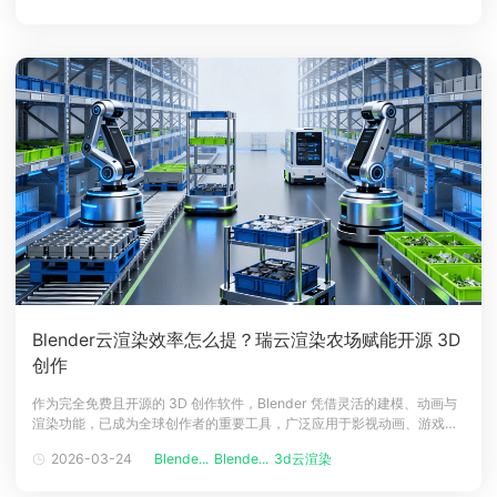
大家拆解选型标准、对比主流平台，帮大家挑到适配又高性价比
Blender云渲染效率怎么提？瑞云渲染农场赋能开源 3D
创作
作为完全免费且开源的 3D 创作软件，Blender 凭借灵活的建模、动画与
渲染功能，已成为全球创作者的重要工具，广泛应用于影视动画、游戏开
发、建筑可视化等多个领域。但复杂场景的本地渲染常受限于硬件性能，
2026-03-24
Blende...
Blende...
3d云渲染
面临速度慢、崩溃频发等问题。瑞云渲染作为专业的 Blender云渲染农
场，以全面的兼容性、高效的算力支持与贴心服务，为创作者打破技术壁