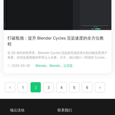
打破瓶颈：提升 Blender Cycles 渲染速度的全方位教
程
在 3D 创作的世界里，Blender Cycles 渲染器凭借其强大的功能深受用户
喜爱，但渲染速度慢却常常让人头疼。今天，就让我们一同深挖 Cycles
渲染速度慢的原因，并解锁一系列实用的优化技巧，让渲染效率飞速提
2025-05-20
Blende...
Blende...
云渲染
升，将更多时间留给创意发挥。 一、Cycles 渲染速度慢的根源剖析
Cycles 是基于物理的路径追踪渲染器，它通过模拟
1
2
3
4
5
6
瑞云活动
联系我们