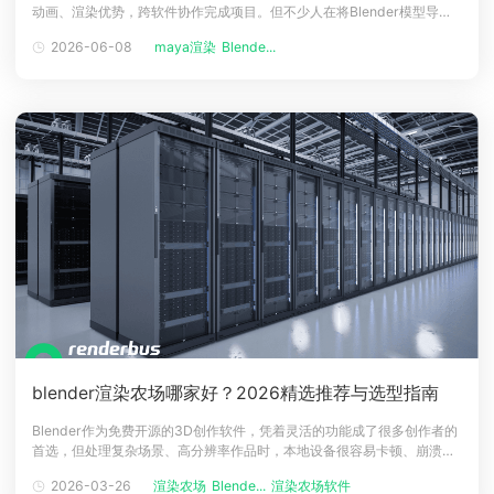
动画、渲染优势，跨软件协作完成项目。但不少人在将Blender模型导入
下载
Maya后，会遇到一个棘手问题：V-Ray材质无法正常加载，模型呈现灰
动画客户端
动画客户端
动画客户端
动画客户端
动画客户端
动画客户端
2026-06-08
maya渲染
Blende...
色、贴图丢失或参数错乱，严重影响创作进度。瑞云渲染结合实操经验，
为大家拆解问题根源，并提供3套可直接落地的解决方案，帮你高效解
效果图客户端
效果图客户端
效果图客户端
效果图客户端
效果图客户端
效果图客户端
帮助/教程
登录
blender渲染农场哪家好？2026精选推荐与选型指南
Blender作为免费开源的3D创作软件，凭着灵活的功能成了很多创作者的
首选，但处理复杂场景、高分辨率作品时，本地设备很容易卡顿、崩溃，
耗时极久。这时候选一款适配Blender的渲染农场就很关键，能轻松提效
2026-03-26
渲染农场
Blende...
渲染农场软件
保质量。很多Blender创作者都纠结：blender渲染农场哪家好？今天就跟