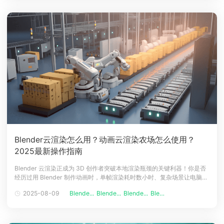
垒
Blender云渲染怎么用？动画云渲染农场怎么使用？
2025最新操作指南
Blender 云渲染正成为 3D 创作者突破本地渲染瓶颈的关键利器！你是否
经历过用 Blender 制作动画时，单帧渲染耗时数小时、复杂场景让电脑卡
到死机，甚至通宵等待却因设备崩溃前功尽弃？别焦虑！本文为你讲解
2025-08-09
Blende...
Blende...
Blende...
Blende...
Blender 云渲染怎么用？动画云渲染农场怎么使用？轻松化解渲染难题，
让你快速步入高效创作快车道。以下介绍Blender云渲染