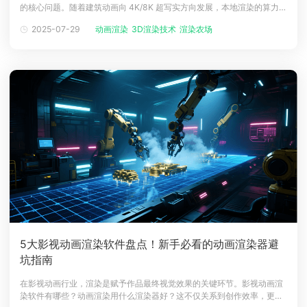
的核心问题。随着建筑动画向 4K/8K 超写实方向发展，本地渲染的算力瓶
下载
颈与时间成本倒逼行业转向云渲染农场。本文将深度拆解建筑动画渲染农
动画客户端
动画客户端
动画客户端
动画客户端
动画客户端
动画客户端
2025-07-29
动画渲染
3D渲染技术
渲染农场
场的收费逻辑、影响因素及优化策略，并结合行业标杆平台案例，助你精
准掌控渲染成本。一、建筑动画渲染农场的三大主流收费模式建筑动画渲
效果图客户端
效果图客户端
效果图客户端
效果图客户端
效果图客户端
效果图客户端
帮助/教程
染农场的收费
登录
5大影视动画渲染软件盘点！新手必看的动画渲染器避
坑指南
在影视动画行业，渲染是赋予作品最终视觉效果的关键环节。影视动画渲
染软件有哪些？动画渲染用什么渲染器好？这不仅关系到创作效率，更影