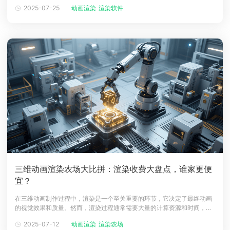
响作品的质量与质感。本文将盘点主流影视动画渲染软件与渲染器，剖析
2025-07-25
动画渲染
渲染软件
其特点与适用场景，助你找到最适配的创作工具。一、影视动画渲染软件
之三维建模渲染主力​1. Blender：开源全能的影视动画渲染利器Blender
三维动画渲染农场大比拼：渲染收费大盘点，谁家更便
宜？
在三维动画制作过程中，渲染是一个至关重要的环节，它决定了最终动画
的视觉效果和质量。然而，渲染过程通常需要大量的计算资源和时间，这
对于许多制作团队来说是一个挑战。为了解决这个问题，许多团队选择使
2025-07-12
动画渲染
渲染农场
用三维动画渲染农场来完成渲染任务。那么，渲染农场渲染动画怎么收