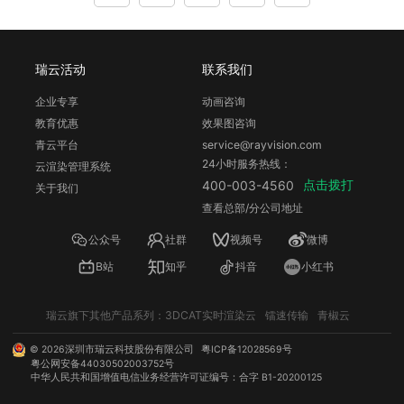
瑞云活动
联系我们
企业专享
动画咨询
教育优惠
效果图咨询
青云平台
service@rayvision.com
24小时服务热线：
云渲染管理系统
点击拨打
400-003-4560
关于我们
查看总部/分公司地址
公众号
社群
视频号
微博
B站
知乎
抖音
小红书
瑞云旗下其他产品系列：
3DCAT实时渲染云
镭速传输
青椒云
©
2026
深圳市瑞云科技股份有限公司
粤ICP备12028569号
粤公网安备44030502003752号
中华人民共和国增值电信业务经营许可证编号：合字 B1-20200125