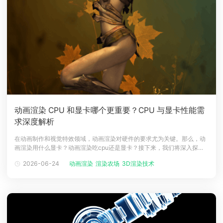
动画渲染 CPU 和显卡哪个更重要？CPU 与显卡性能需
求深度解析
在动画制作和视觉特效领域，动画渲染对硬件的要求尤为关键。那么，动
画渲染用什么显卡？动画渲染吃cpu还是显卡？接下来，我们将深入探讨
动画渲染对显卡和CPU的需求，以帮助创作者选择合适的硬件配置。动画
2026-06-24
动画渲染
渲染农场
3D渲染技术
渲染对显卡的要求在进行动画渲染时，显卡的性能至关重要。尤其是在处
理复杂的三维模型、高分辨率纹理以及实时光照等任务时，显卡的计算能
力直接影响渲染的