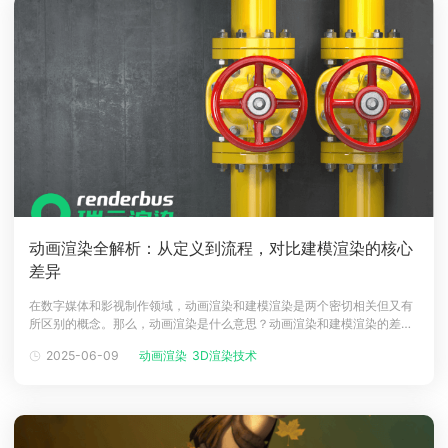
动画渲染全解析：从定义到流程，对比建模渲染的核心
差异
在数字媒体和影视制作领域，动画渲染和建模渲染是两个密切相关但又有
所区别的概念。那么，动画渲染是什么意思？动画渲染和建模渲染的差别
是什么？接下来，我们将详细探讨这两个概念的含义及其差异。动画渲染
2025-06-09
动画渲染
3D渲染技术
的定义动画渲染是指通过计算机将三维动画模型或场景转换为二维视频图
像的过程。这一过程包括对模型的动画运动、光照、阴影、材质等进行计
算和处理，以生成逼真