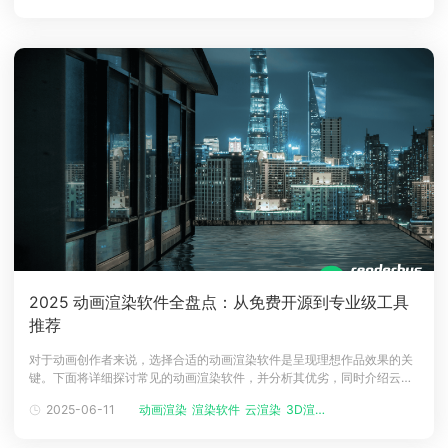
费？三维动画渲染农场哪家便宜？本文将为您详细介绍。一、三维动画渲
染农场的收费模式 三维
2025 动画渲染软件全盘点：从免费开源到专业级工具
推荐
对于动画创作者来说，选择合适的动画渲染软件是呈现理想作品效果的关
键。下面将详细探讨常见的动画渲染软件，并分析其优劣，同时介绍云渲
染的作用及 renderbus 瑞云渲染平台。动画渲染软件有哪些？1、
2025-06-11
动画渲染
渲染软件
云渲染
3D渲染技术
Blender：开源免费的 3D 创建套件，支持整个 3D 创作流程，包括建
模、雕刻、动画、渲染等。内置多种渲染器，如 Eevee 是实时渲染