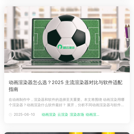
动画渲染器怎么选？2025 主流渲染器对比与软件适配
指南
在动画制作中，渲染器和软件的选择至关重要。本文将围绕 动画渲染用哪
个渲染器？动画渲染什么软件最好？ 展开，分析不同动画渲染器与软件的
特点，并介绍动画云渲染的优势及一款优秀的云渲染平台 renderbus 瑞云
2025-06-10
动画渲染
云渲染
渲染农场
动画渲染农场
渲染。（文末有彩蛋）动画渲染常用渲染器对比动画渲染用哪个渲染器？
这是众多动画创作者面临的首要问题。目前，市面上主流的动画渲染器各
有