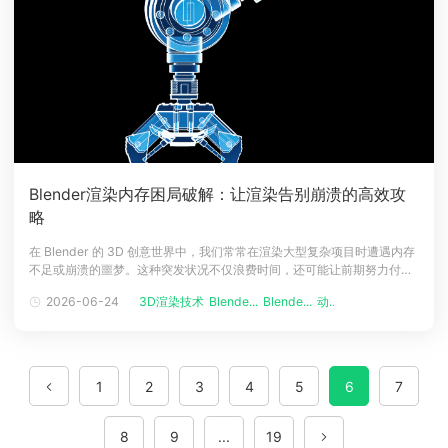
Blender渲染内存困局破解：让渲染告别崩溃的高效攻
略
在 Blender 的 3D 创意世界中，我们常常在渲染大型复杂项目时遭遇内存
不足或崩溃的噩梦。这种突发状况不仅浪费时间，还可能让前期努力付诸
东流。本文将深入剖析 Blender 渲染崩溃的根源，并提供全面的优化策
2026-06-24
3D渲染技术
Blende...
Blende...
动画渲染
略，助你轻松突破内存瓶颈。一、Blender 渲染崩溃或内存不足的原因剖
析（一）内存不足：系统内存（RAM）的瓶颈当渲染复杂场
1
2
3
4
5
6
7
8
9
...
19