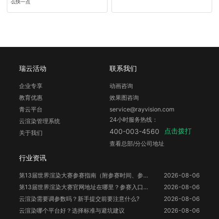
么快一点
瑞云活动
联系我们
企业专享
动画咨询
教育优惠
效果图咨询
青云平台
service@rayvision.com
24小时服务热线：
云渲染管理系统
点击拨打
400-003-4560
关于我们
查看总部/分公司地址
行业资讯
第13届世界渲染大赛参赛指南（附参赛时间、参赛要求、赛事奖励等）
2026-08-06
第13届世界渲染大赛官网地址在哪里？参赛入口与信息整理
2026-08-06
云渲染需要调参数吗？新手提交前要注意什么?
2026-08-06
云渲染哪个平台好？选择标准与避坑建议
2026-08-06