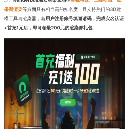
泛。
Renderbus瑞云渲染农场
在
影视特效、三维动画、效
果图渲染
等方面具有相当高的知名度，且支持热门的3D建
模工具与渲染器，新
用户注册账号填邀请码，完成实名认证
+首充1元后，即可领最200元的渲染劵礼包
。