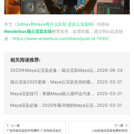
本文《
3dmax和maya有什么区别 适合云渲染吗
》内容由
Renderbus瑞云渲染农场
整理发布，如需转载，请注明出处及链
接：
https://www.renderbus.com/share/
post-id-1930
/
相关阅读推荐:
2025年Maya云渲染必备：瑞云渲染Maya云渲染支持的CG插件全盘点
2026-06-24
瑞云渲染2025更新：Maya云渲染支持的最佳渲染器推荐及使用指南
2025-03-21
Maya渲染技巧：掌握Maya插入循环边与多切割命令设置，提升Maya渲染效果
2025-03-21
Maya渲染必备：2025年最详细的Maya云渲染操作指南与Maya渲染优化策略
2025-03-21
上一篇
下一篇
广告特效渲染软件有哪些 广告特效渲染怎
c4d在线渲染器免费的有吗