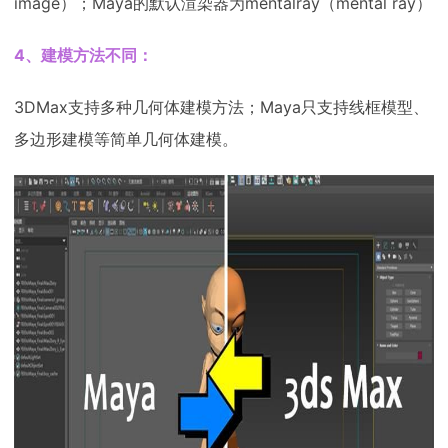
image）；Maya的默认渲染器为mentalray（mental ray）
4、建模方法不同：
3DMax支持多种几何体建模方法；Maya只支持线框模型、
多边形建模等简单几何体建模。