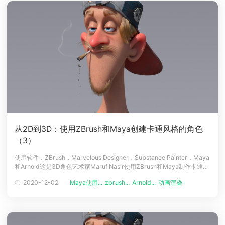
从2D到3D：使用ZBrush和Maya创建卡通风格的角色
（3）
使用软件：ZBrush，Marvelous Designer，Substance Painter，Maya
和Arnold这是3D角色艺术家Maruf Nasir使用ZBrush和Maya制作卡通风
格的角色，最终使用Arnold进行渲染（译者注：Renderbus云渲染农场支
2020-12-02
Maya使用...
zbrush...
Arnold...
动画渲染
动画制作
持Arnold渲染器哦！）教程的第三部分。之前我们已经介绍了参考，