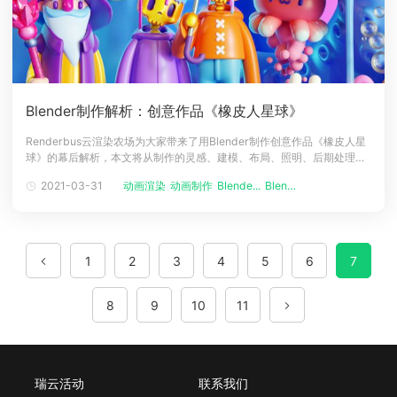
Blender制作解析：创意作品《橡皮人星球》
Renderbus云渲染农场为大家带来了用Blender制作创意作品《橡皮人星
球》的幕后解析，本文将从制作的灵感、建模、布局、照明、后期处理等
方面对《橡皮人星球》动画制作的过程进行详细阐述。下面就跟随
2021-03-31
动画渲染
动画制作
Blende...
Blende...
Renderbus云渲染农场一起来看看创意作品《橡皮人星球》的幕后解析
吧！关于大家好！我的真名是路易斯·马里奥·卡里尼·鲁科（Luis Ma
1
2
3
4
5
6
7
8
9
10
11
瑞云活动
联系我们