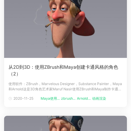
从2D到3D：使用ZBrush和Maya创建卡通风格的角色
（2）
使用软件：ZBrush，Marvelous Designer，Substance Painter，Maya
和Arnold这是3D角色艺术家Maruf Nasir使用ZBrush和Maya制作卡通风
格的角色，最终使用Arnold（译者注：Renderbus云渲染支持Arnold渲
2020-11-25
Maya使用...
zbrush...
Arnold...
动画渲染
动画制作
染器哦！）进行渲染教程的第二部分。之前我们已经介绍了参考，建模