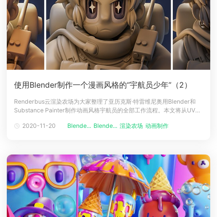
使用Blender制作一个漫画风格的“宇航员少年”（2）
Renderbus云渲染农场为大家整理了亚历克斯·特雷维尼奥用Blender和
Substance Painter制作动画风格宇航员的全部工作流程。本文将从UV制
作、参考板、贴图和污垢纹理制作等方面的制作过程进行介绍。下面跟小
2020-11-20
Blende...
Blende...
渲染农场
动画制作
动画渲染
编一起来看看吧~这是亚历克斯·特雷维尼奥（AlexTreviño）使用Blender
和Substance Paint