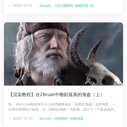
些油才能更灵活地移动。他的木腿底部应该有很多划痕，因为那部分每次
2020-12-11
zbrush...
CG人物制作
动画渲染
动画制作
下载
都会刮到地板。至于衣服，Lee使用ZBrush的Alpha设计了接缝，在
动画客户端
动画客户端
动画客户端
动画客户端
动画客户端
动画客户端
Substance Painter中绘制缝线。她还使皮革的边缘更加
效果图客户端
效果图客户端
效果图客户端
效果图客户端
效果图客户端
效果图客户端
帮助/教程
登录
【渲染教程】在ZBrush中雕刻逼真的海盗（上）
By：Alice Lee相信有不少小伙伴都很喜欢《加勒比海盗》这部电影，一
位来自韩国的小姐姐，以《加勒比海盗》为灵感，设计了一个超逼真的角
色模型，让我们一起看看她是怎么设计的吧！介绍Alice Lee，来自韩国，
2020-12-10
zbrush...
动画制作
动画渲染
在韩国她主修雕塑。她决定学习数字建模，所以她在美国艺术大学学院学
习了3D建模。毕业后，她一直在《使命召唤: 现代战争与战区》的无