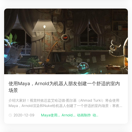
使用Maya，Arnold为机器人朋友创建一个舒适的室内
场景
介绍大家好！视觉特效总监艾哈迈德·图尔基（Ahmad Turki）将会使用
Maya，Arnold渲染和Nuke给机器人创建了一个舒适的室内场景：寒夜。
这个场景的源文件来源于：renderman.pixar.com/robot-room，他向我
2020-12-09
Maya使用...
Arnold...
动画制作
动画渲染
们展示了使用自己的方式，给整个场景的制作灯光，纹理，渲染的全部过
程。艾哈迈德·图尔基（Ahmad