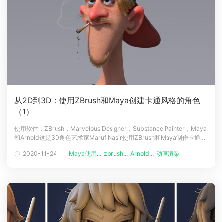
从2D到3D：使用ZBrush和Maya创建卡通风格的角色
（1）
使用软件：ZBrush，Marvelous Designer，Substance Painter，Maya
和Arnold这是3D角色艺术家Maruf Nasir使用ZBrush和Maya制作卡通风
格的角色，最终使用Arnold（译者注：Renderbus云渲染农场支持
2020-11-24
Maya使用...
zbrush...
Arnold...
动画渲染
动画制作
Arnold渲染器哦！）进行渲染教程的第一部分。介绍在本教程中，3D角
色