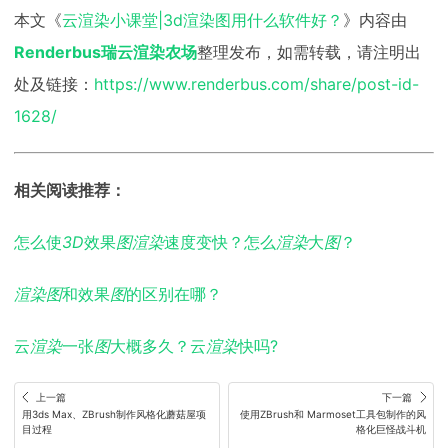
本文《
云渲染小课堂|3d渲染图用什么软件好？
》内容由
Renderbus瑞云渲染农场
整理发布，如需转载，请注明出
处及链接：
https://www.renderbus.com/share/post-id-
1628/
相关阅读推荐：
怎么使
3D
效果
图
渲
染
速度变快？怎么
渲
染
大
图
？
渲
染
图
和效果
图
的区别在哪？
云
渲
染
一张
图
大概多久？云
渲
染
快吗?
上一篇
下一篇
用3ds Max、ZBrush制作风格化蘑菇屋项
使用ZBrush和 Marmoset工具包制作的风
目过程
格化巨怪战斗机