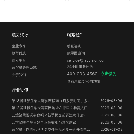
瑞云活动
联系我们
企业专享
动画咨询
教育优惠
效果图咨询
青云平台
service@rayvision.com
24小时服务热线：
云渲染管理系统
点击拨打
400-003-4560
关于我们
查看总部/分公司地址
行业资讯
第13届世界渲染大赛参赛指南（附参赛时间、参赛要求、赛事奖励等）
2026-08-06
第13届世界渲染大赛官网地址在哪里？参赛入口与信息整理
2026-08-06
云渲染需要调参数吗？新手提交前要注意什么?
2026-08-06
云渲染哪个平台好？选择标准与避坑建议
2026-08-06
云渲染可以关机吗？提交任务后还要一直开着电脑吗？
2026-08-05