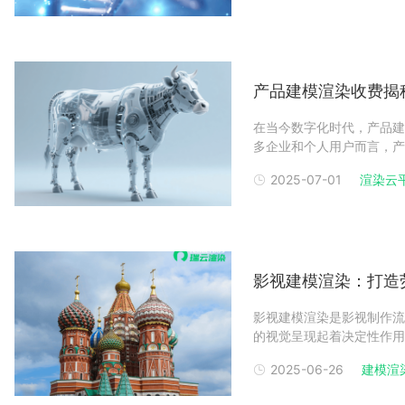
产品建模渲染收费揭
在当今数字化时代，产品建
多企业和个人用户而言，产
直困扰着他们。本文将深入
2025-07-01
渲染云
一个高效、实惠的云渲染平台
建模渲染
影视建模渲染：打造
影视建模渲染是影视制作流
的视觉呈现起着决定性作用
高，这也促使影视建模渲染
2025-06-26
建模渲
实用的影视建模渲染技巧呢
染是通过专业的三维建