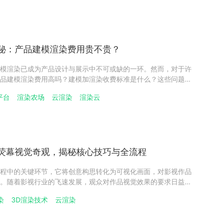
秘：产品建模渲染费用贵不贵？
模渲染已成为产品设计与展示中不可或缺的一环。然而，对于许
品建模渲染费用高吗？建模加渲染收费标准是什么？这些问题一
探讨产品建模渲染的费用情况及其收费标准，并在文末为您介绍
平台
渲染农场
云渲染
渲染云
 Renderbus 瑞云渲染。产品建模渲染费用的4大影响因素产品
荧幕视觉奇观，揭秘核心技巧与全流程
程中的关键环节，它将创意构思转化为可视化画面，对影视作品
。随着影视行业的飞速发展，观众对作品视觉效果的要求日益提
技术不断进步。那么，影视建模渲染到底是做什么的？又有哪些
染
3D渲染技术
云渲染
？本文将为你详细解答。影视建模渲染是做什么的？影视建模渲