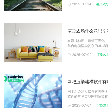
渲染农场怎么搭建？渲染农
2025-07-14
渲染农
搭建一个国内渲染农场需要
规模、计算能力、存
渲染农场什么意思？
在影视动画、建筑可视化、
单台电脑渲染复杂的3D场
率。那么，渲染农场什么意
2025-07-09
渲染农
工作原理、收费模式，并推
（Render F
网吧渲染建模软件有
网吧渲染建模软件有哪些？
软件的常见类型网吧渲染建模
Max 是一款广泛应用于
2025-07-04
渲染农
工具和丰富的插件生态系统而