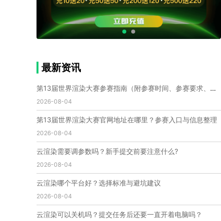
个人渲染农场
小型渲染农场
自建渲染农场
视频渲染农场
渲染农场软件
cpu渲染农场
渲染农场费用
渲染农场下载
模型软件
建模渲染软件
三维建模渲染
3d建模渲染
手机建模渲染
瑞云渲染案例
云渲染案例
云渲染农场
云渲染农场优势
便宜的渲染农场
最新资讯
C4D渲染农场
传统渲染农场
渲染农场怎么选
渲染农场收费
云渲染农场价格
瑞云渲染农场价格
第13届世界渲染大赛参赛指南（附参赛时间、参赛要求、赛事奖励等）
动画渲染农场
动画渲染农场价格
2026-08-04
第十一届世界渲染大赛
世界渲染大赛时间
第13届世界渲染大赛官网地址在哪里？参赛入口与信息整理
世界渲染大赛官网
国际渲染大赛
国际渲染大赛排名
2026-08-04
世界渲染大赛软件
UE云渲染
网页云渲染
瑞云官网
瑞云科技
端云
瑞云渲染官网
云渲染需要调参数吗？新手提交前要注意什么?
云渲染官网
深圳瑞云
瑞云客户端
2026-08-04
瑞云渲染客户端
瑞云动画客户端
renderbus
网络渲染软件
云渲染服务
云渲染怎么收费
云渲染哪个平台好？选择标准与避坑建议
云渲染怎么用
云渲染平台
云渲染软件
2026-08-04
云渲染技术
云渲染原理
云渲染插件
云渲染软件
云渲染可以关机吗？提交任务后还要一直开着电脑吗？
云渲染引擎
云渲染主机
云渲染软件厂家