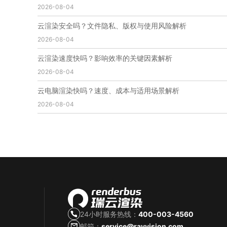
2026-08-04
免费云渲染
云渲染厂家地址
云渲染下载
云渲染网站
云渲染收费
云渲染厂家
云渲染厂商
云渲染安全吗？文件隐私、版权与使用风险解析
云渲染费用
云渲染价格
云渲染参数
云渲染系统
2026-08-04
云渲染架构
第五届瑞云3d渲染动画创作大赛
瑞云渲染大赛
3d渲染大赛
CG动画渲染大赛
云渲染速度快吗？影响效率的关键因素解析
瑞云渲染大赛报名页
瑞云渲染大赛参赛规则
2026-08-04
瑞云渲染大赛奖项
瑞云渲染大赛历届大赛回顾
云电脑渲染快吗？速度、成本与适用场景解析
云渲染电脑
云渲染配置
云主机渲染
视频云渲染
2026-08-04
实时渲染云
实时渲染原理
离线渲染技术
视频云渲染平台
云端渲染器
云端渲染软件
24小时服务热线：
400-003-4560
邮箱：
service@rayvision.com