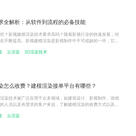
求全解析：从软件到流程的必备技能
些？影视建模渲染技术要求高吗？随着影视行业的快速发展，对
在不断提高。影视建模渲染是影视制作中不可或缺的一环，它涉
予、灯光的设置以及最终的渲染输出等多个方面，对技术和设备
染
云渲染
3D渲染技术
于影视建模渲染技术要求的详细介绍。影视建模渲染技术要求1：
染怎么收费？建模渲染接单平台有哪些？
渲染技术被广泛应用于众多领域，如建筑设计、影视制作、游戏
的人员以及有需求的客户来说，了解建模渲染的收费方式以及可
分必要的。以下将为您详细介绍。建模渲染的常见收费模式（1）
染
云渲染
平台上较为常见的收费模式之一。用户依据使用平台进行渲染的