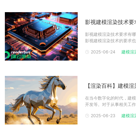
影视建模渲染技术要
影视建模渲染技术要求有哪
影视建模渲染技术的要求也
及到模型的创建、材质的赋
2025-06-24
建模渲
都有较高的要求。以下是关
硬件配置影视建模渲
【渲染百科】建模渲
在当今数字化的时代，建模
开发等。对于从事相关工作
靠的建模渲染接单平台是十
2025-06-23
建模渲
按时间收费：这是建模渲染
时间长度来支付费用