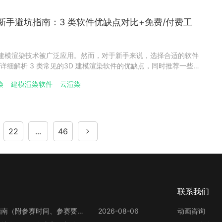
新手避坑指南：3 类软件优缺点对比+免费/付费工
 建模渲染技术被广泛应用。然而，对于新手来说，选择合适的软件
详细解析 3 类常见的3D 建模渲染软件的优缺点，同时推荐一些
避开入行的那些坑。一、3D 建模渲染软件分类：初识专业与入门
染
建模渲染软件
云渲染
模渲染软件专业级软件如 3ds Max、Maya 等，功能
22
...
46
联系我们
第13届世界渲染大赛参赛指南（附参赛时间、参赛要求、赛事奖励等）
2026-08-06
动画咨询