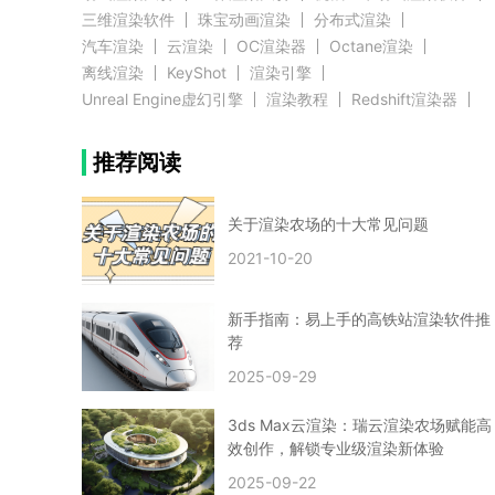
三维渲染软件
珠宝动画渲染
分布式渲染
汽车渲染
云渲染
OC渲染器
Octane渲染
离线渲染
KeyShot
渲染引擎
Unreal Engine虚幻引擎
渲染教程
Redshift渲染器
Blender教程
渲染插件
zbrush实例教程
推荐阅读
3D模型教程
3D建模案例
网络渲染
推荐阅读
云渲染农场使用教程
渲染有噪点
渲染降噪
渲染图黑色
云渲染农场价格
CG建模
Maya
关于渲染农场的十大常见问题
建筑效果图渲染
渲染速度慢
贴图教程
CG角色制作心得
动画渲染
2021-10-20
在线渲染
渲染器
渲染技巧
雕刻3D模型
GPU渲染
cg动画渲染
Blender云端渲染
maya渲染
CG动画
动画制作
新手指南：易上手的高铁站渲染软件推
Blender
CG渲染
渲染农场
云端渲染
荐
3dmax云端渲染
c4d云端渲染
unity3d云端渲染
2025-09-29
渲染图
CG原画
渲染焦散
云渲染疑问
clarisse教程
拟真人物制作
实时渲染
视觉效果
3ds Max云渲染：瑞云渲染农场赋能高
视觉特效
特效
VRay制作案例
VFX案例
效创作，解锁专业级渲染新体验
手动渲染农场
云渲染小课堂
云渲染技巧
2025-09-22