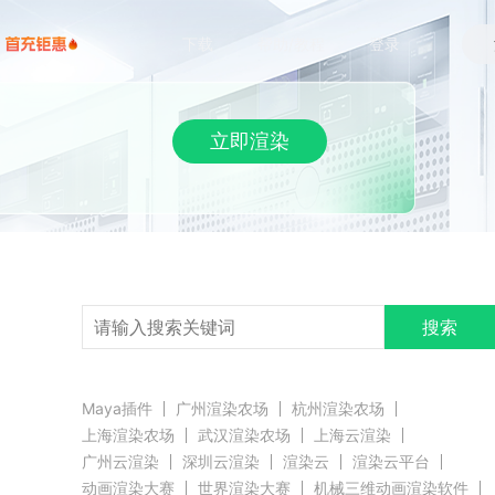
下载
帮助/教程
登录
立即渲染
搜索
Maya插件
广州渲染农场
杭州渲染农场
上海渲染农场
武汉渲染农场
上海云渲染
广州云渲染
深圳云渲染
渲染云
渲染云平台
动画渲染大赛
世界渲染大赛
机械三维动画渲染软件