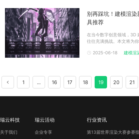
别再踩坑！建模渲染
具推荐
在当今数字创意领域，3D
往往充满挑战。本文将为你
免费和付费工具，让你轻松
2025-06-18
建模渲
级工具（一）专业级 3D 建
1
...
16
17
18
19
20
21
瑞云科技
瑞云活动
行业资讯
关于我们
企业专享