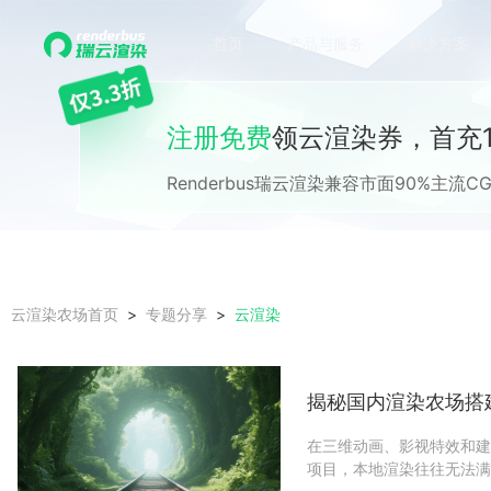
首页
产品与服务
解决方案
注册免费
领云渲染券，首充1
Renderbus瑞云渲染兼容市面90%主
云渲染
云渲染农场首页
专题分享
揭秘国内渲染农场搭
在三维动画、影视特效和建
项目，本地渲染往往无法满