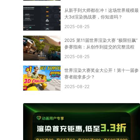
CPU渲染
Arnold案例
3ds Max建模
特效渲染
vr渲染器
效果图渲染
免费云渲染
Autodesk
从新手到大师都在冲！这场世界规模最
2D转3D
SU渲染
圣诞短片
风暴幽灵船
大3d渲染挑战赛，你知道吗？
云渲染大咖专访
CG电影云渲染案例
2025-08-25
Houdini建模案例
自助云渲染农场
Maya使用教程
CG人物制作
Maya基础知识
Blender渲染技巧
2025 第11届世界渲染大赛 “极限狂飙”
3ds Max资讯
3ds Max教程
CG软件资讯
参赛指南：从创作到提交的完整流程
3d云渲染
3dmax渲染
C4D|3d渲染加速
2025-08-25
Substance Painter
3D场景建模教程
渲染设置
vray网络渲染
SAAS渲染农场
Lumion
世界渲染大赛奖金大公开！第十一届参
ZBrush技巧
SketchUp教程
3dmax 渲染慢
赛者能拿多少？
渲染卡顿
云渲染怎么收费
分层渲染
多机渲染
2025-08-22
纹理渲染
全局光引擎
渲染贴图
展UV
拓扑结构
云渲染哪个平台好？
什么是云渲染？
渲染溢色
渲染光斑
渲染软件
3D渲染技术
EEVEE渲染器
Cycles渲染器
C4D教程
Corona降噪器
奥斯卡
电影
建模渲染
人物建模渲染
在线建模渲染
北京渲染农场
成都动画渲染
免费渲染农场
网络渲染农场