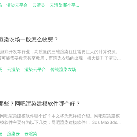
场有多快？本文将为您详细介绍。一、国内渲染农场的搭建步骤
场
渲染云平台
云渲染
云渲染哪个平...
以下几个关键步骤：步骤1、需求分析首先，需要明确渲染农场的
渲染农场一般怎么收费？
游戏开发等行业，高质量的三维渲染往往需要巨大的计算资源。
景可能需要数天甚至数周，而渲染农场的出现，极大提升了渲染效
思？渲染农场一般怎么收费？本文将详细介绍渲染农场的概念、
场
云渲染
渲染云平台
传统渲染农场
荐高效可靠的云渲染服务。1. 渲染农场什么意思？渲染农场
哪些？网吧渲染建模软件哪个好？
网吧渲染建模软件哪个好？本文将为您详细介绍。网吧渲染建模
软件主要分为以下几类：网吧渲染建模软件1：3ds Max3ds
建筑、影视、游戏等领域的三维建模和动画软件。它以其强大的建模
场
渲染云
云渲染
闻名，能够创建出复杂的三维模型，并结合 V-Ray、Coro