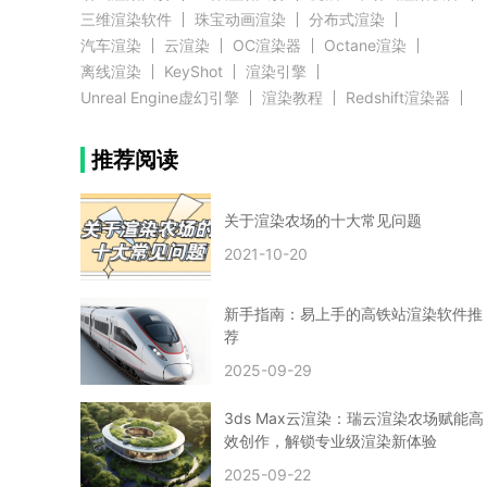
三维渲染软件
珠宝动画渲染
分布式渲染
汽车渲染
云渲染
OC渲染器
Octane渲染
离线渲染
KeyShot
渲染引擎
Unreal Engine虚幻引擎
渲染教程
Redshift渲染器
Blender教程
渲染插件
zbrush实例教程
推荐阅读
3D模型教程
3D建模案例
网络渲染
推荐阅读
云渲染农场使用教程
渲染有噪点
渲染降噪
渲染图黑色
云渲染农场价格
CG建模
Maya
关于渲染农场的十大常见问题
建筑效果图渲染
渲染速度慢
贴图教程
CG角色制作心得
动画渲染
2021-10-20
在线渲染
渲染器
渲染技巧
雕刻3D模型
GPU渲染
cg动画渲染
Blender云端渲染
maya渲染
CG动画
动画制作
新手指南：易上手的高铁站渲染软件推
Blender
CG渲染
渲染农场
云端渲染
荐
3dmax云端渲染
c4d云端渲染
unity3d云端渲染
2025-09-29
渲染图
CG原画
渲染焦散
云渲染疑问
clarisse教程
拟真人物制作
实时渲染
视觉效果
3ds Max云渲染：瑞云渲染农场赋能高
视觉特效
特效
VRay制作案例
VFX案例
效创作，解锁专业级渲染新体验
手动渲染农场
云渲染小课堂
云渲染技巧
2025-09-22