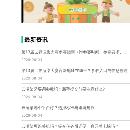
个人渲染农场
小型渲染农场
自建渲染农场
视频渲染农场
渲染农场软件
cpu渲染农场
渲染农场费用
渲染农场下载
模型软件
建模渲染软件
三维建模渲染
3d建模渲染
手机建模渲染
瑞云渲染案例
云渲染案例
云渲染农场
云渲染农场优势
便宜的渲染农场
最新资讯
C4D渲染农场
传统渲染农场
渲染农场怎么选
渲染农场收费
云渲染农场价格
瑞云渲染农场价格
第13届世界渲染大赛参赛指南（附参赛时间、参赛要求、赛事奖励等）
动画渲染农场
动画渲染农场价格
2026-08-04
第十一届世界渲染大赛
世界渲染大赛时间
第13届世界渲染大赛官网地址在哪里？参赛入口与信息整理
世界渲染大赛官网
国际渲染大赛
国际渲染大赛排名
2026-08-04
世界渲染大赛软件
UE云渲染
网页云渲染
瑞云官网
瑞云科技
端云
瑞云渲染官网
云渲染需要调参数吗？新手提交前要注意什么?
云渲染官网
深圳瑞云
瑞云客户端
2026-08-04
瑞云渲染客户端
瑞云动画客户端
renderbus
网络渲染软件
云渲染服务
云渲染怎么收费
云渲染哪个平台好？选择标准与避坑建议
云渲染怎么用
云渲染平台
云渲染软件
2026-08-04
云渲染技术
云渲染原理
云渲染插件
云渲染软件
云渲染可以关机吗？提交任务后还要一直开着电脑吗？
云渲染引擎
云渲染主机
云渲染软件厂家