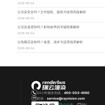
2026-08-04
免费云渲染
云渲染厂家地址
云渲染下载
云渲染网站
云渲染收费
云渲染厂家
云渲染厂商
云渲染安全吗？文件隐私、版权与使用风险解析
云渲染费用
云渲染价格
云渲染参数
云渲染系统
2026-08-04
云渲染架构
第五届瑞云3d渲染动画创作大赛
瑞云渲染大赛
3d渲染大赛
CG动画渲染大赛
云渲染速度快吗？影响效率的关键因素解析
瑞云渲染大赛报名页
瑞云渲染大赛参赛规则
2026-08-04
瑞云渲染大赛奖项
瑞云渲染大赛历届大赛回顾
云电脑渲染快吗？速度、成本与适用场景解析
云渲染电脑
云渲染配置
云主机渲染
视频云渲染
2026-08-04
实时渲染云
实时渲染原理
离线渲染技术
视频云渲染平台
云端渲染器
云端渲染软件
24小时服务热线：
400-003-4560
邮箱：
service@rayvision.com
公众号
B站