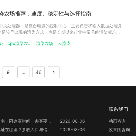
渲染农场推荐：速度、稳定性与选择指南
U 即中央处理器，是整台电脑的控制中心，主要负责将输入数据处理并
渲染是较早出现的渲染方式，也是长期以来行业中常见的渲染标准之
筑效果图、动画和影视项目来说，CPU 渲染依然是稳定可靠的选
染
cpu渲染农...
渲染农场
云渲染
PU渲染在处理低复杂度图像时通常速度更快，但当场景复杂度提高
9
...
46
联系我们
第13届世界渲染大赛参赛指南（附参赛时间、参赛要求、赛事奖励等）
2026-08-06
动画咨询
第13届世界渲染大赛官网地址在哪里？参赛入口与信息整理
2026-08-06
效果图咨询