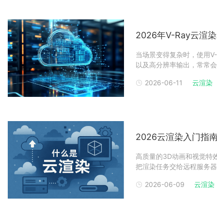
2026年V-Ray
当场景变得复杂时，使用V
以及高分辨率输出，常常会
染农场来加快渲染速度，而
2026-06-11
云渲染
Ray渲染农场，从它的性
择
2026云渲染入门
高质量的3D动画和视觉特
把渲染任务交给远程服务器
以上传场景文件，由云端服
2026-06-09
云渲染
少对昂贵硬件的依赖，还能
地渲染的区别、适合