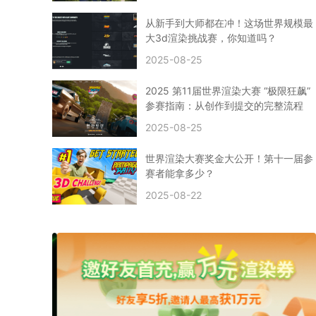
CPU渲染
Arnold案例
3ds Max建模
特效渲染
vr渲染器
效果图渲染
免费云渲染
Autodesk
从新手到大师都在冲！这场世界规模最
2D转3D
SU渲染
圣诞短片
风暴幽灵船
大3d渲染挑战赛，你知道吗？
云渲染大咖专访
CG电影云渲染案例
2025-08-25
Houdini建模案例
自助云渲染农场
Maya使用教程
CG人物制作
Maya基础知识
Blender渲染技巧
2025 第11届世界渲染大赛 “极限狂飙”
3ds Max资讯
3ds Max教程
CG软件资讯
参赛指南：从创作到提交的完整流程
3d云渲染
3dmax渲染
C4D|3d渲染加速
2025-08-25
Substance Painter
3D场景建模教程
渲染设置
vray网络渲染
SAAS渲染农场
Lumion
世界渲染大赛奖金大公开！第十一届参
ZBrush技巧
SketchUp教程
3dmax 渲染慢
赛者能拿多少？
渲染卡顿
云渲染怎么收费
分层渲染
多机渲染
2025-08-22
纹理渲染
全局光引擎
渲染贴图
展UV
拓扑结构
云渲染哪个平台好？
什么是云渲染？
渲染溢色
渲染光斑
渲染软件
3D渲染技术
EEVEE渲染器
Cycles渲染器
C4D教程
Corona降噪器
奥斯卡
电影
建模渲染
人物建模渲染
在线建模渲染
北京渲染农场
成都动画渲染
免费渲染农场
网络渲染农场