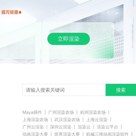
下载
帮助/教程
登录
立即渲染
搜索
Maya插件
广州渲染农场
杭州渲染农场
上海渲染农场
武汉渲染农场
上海云渲染
广州云渲染
深圳云渲染
渲染云
渲染云平台
动画渲染大赛
世界渲染大赛
机械三维动画渲染软件