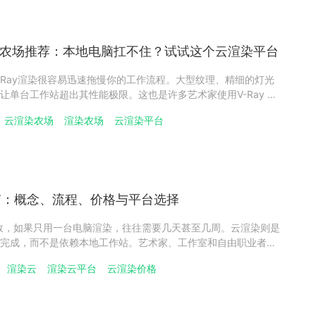
云渲染农场推荐：本地电脑扛不住？试试这个云渲染平台
-Ray渲染很容易迅速拖慢你的工作流程。大型纹理、精细的灯光
让单台工作站超出其性能极限。这也是许多艺术家使用V-Ray 渲
无需升级本地硬件的原因。本文我们将介绍2026年表现优秀的V-
云渲染农场
渲染农场
云渲染平台
能、价格以及软件支持情况展开介绍，帮助你为自己的工作流程选
指南：概念、流程、价格与平台选择
效，如果只用一台电脑渲染，往往需要几天甚至几周。云渲染则是
完成，而不是依赖本地工作站。艺术家、工作室和自由职业者可
务器处理复杂计算，再下载最终结果。云渲染可以节省时间，减
渲染云
渲染云平台
云渲染价格
让多个项目同时运行。下面将从云渲染是什么、如何工作、与本