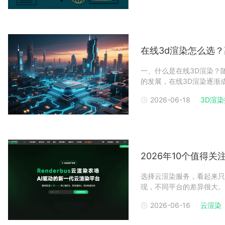
比。看
在线3d渲染怎么选
一、什么是在线3D渲染？
的发展，在线3D渲染逐渐
作好的三维场景文件上传到
2026-06-18
3D渲
相比单台电脑渲染，在线3
复杂场景和紧
2026年10个值得
选择云渲染服务，看起来只
现，不同平台的差异很大。有
也有的平台主要靠免费试用
2026-06-16
云渲染
对比2026年10个云渲
帮助你根