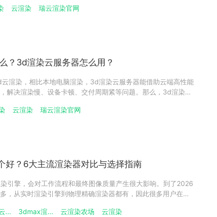
gpu渲染云服务器有哪些？本文将为你详细介绍。一、gpu渲染云
染
云渲染
瑞云渲染官网
云服务器，简单来说，就是将三维场景、动画帧或视觉效果项目上
什么？3d渲染云服务器怎么用？
d云渲染，相比本地电脑渲染，3d渲染云服务器能借助云端高性能
，解决渲染慢、设备卡顿、交付周期紧等问题。那么，3d渲染云
服务器怎么用？本文将为你详细介绍，并推荐专业云渲染平台瑞云
染
云渲染
瑞云渲染官网
器是什么？3d渲染云服务器，简单来说，就是把本地电脑难以快速
擎哪个好？6大主流渲染器对比与选择指南
佳渲染引擎，会对工作流程和最终图像质量产生很大影响。到了2026
多，从实时渲染引擎到物理精确渲染器都有，因此很多用户在选
有渲染引擎的表现都相同，每一款都有自己的优势和局限。本文
...
3dmax渲...
云渲染农场
云渲染
x的优秀渲染引擎，并从功能、适用场景、优点和缺点等方面进行对