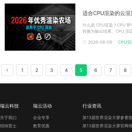
适合CPU渲染的云
什么是 CPU渲染？CP
转换为输出结果。CPU 
一。对于许多三维制作、建
2026-06-09
CPU渲
择。1. 内存容量更大G
1
2
3
4
5
6
7
8
瑞云科技
瑞云活动
行业资讯
关于我们
企业专享
招纳贤士
教育优惠