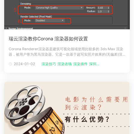
瑞云渲染教你Corona 渲染器如何设置
Corona Renderer渲染器是建筑可视化领域使用比较多的 3ds Max 渲染
器，被用户誉为黑马渲染器。它是一款基于超写实照片效果的(无偏差)渲
染器，可以通过插件的形式完整地集成在3ds Max中。corona拥有直观的
2024-01-02
渲染技巧
渲染农场
渲染插件
深圳瑞云
界面和简单的设置，且不像V-Ray有那么多的参数设置，新手也易于上
手。Corona渲染器进行渲染时，可以通过以下