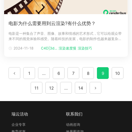
电影为什么需要用到云渲染?有什么优势？
电影是一种集合了声音、图像、故事和情感的艺术形式，它可以给观众带
来不同的视觉体验和感受。随着科技的发展，电影的制作也越来越复杂和
精细，需要用到大量的计算机图形学技术，例如三维建模、动画、特效、
2024-11-18
C4D|3d...
渲染速度慢
渲染技巧
光照、材质等，这些技术都需要经过一个过程，就是渲染。渲染是指将三
维场景转换为二维图像的过程，它需要根据场景中的物体、光源、相机等
参数，计算出每个像素
1
...
6
7
8
9
10
11
12
...
14
瑞云活动
联系我们
企业专享
动画咨询
教育优惠
效果图咨询