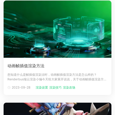
动画帧插值渲染方法
您知道什么是帧插值渲染法时，动画帧插值渲染方法是怎么样的？
Renderbus瑞云渲染小编今天给大家展开说说，关于动画帧插值渲染方法
的问题，瑞云渲染作为亚洲前沿的云渲染平台，致力于提供专业可靠、安
2023-09-28
渲染设置
渲染技巧
渲染农场
全稳定、可持续创新的云渲染解决方案，助力推动行业快速发展，被誉为
国内自助式云渲染先行者，用户遍及50多个国家和地区。下面一起来看看
吧！在目前的信息