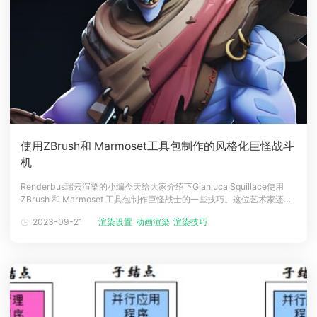
使用ZBrush和 Marmoset工具包制作的风格化巨怪战斗
机
Renderbus瑞云渲染的小编今天给大家介绍下Gianluca Squillace使用
ZBrush 和 Marmoset 工具包制作巨怪战士的一些技巧。这位艺术家还贴
心地告诉大家，有些步骤是可以省略跳过的，这样就可以节省时间，帮助
2023-09-21
渲染设置
动画渲染
渲染技巧
我们快速完成角色的创作啦。快速有用的步骤可以看看下文哦！Gianluca
Squillace个人简介 G