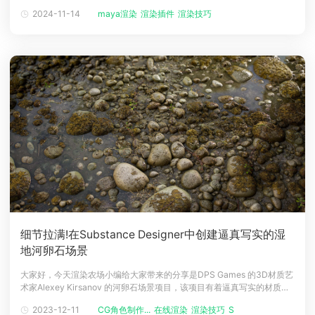
实感很强等优势，主要适用于更专业的角色动画，影视广告，电影特技等
2024-11-14
maya渲染
渲染插件
渲染技巧
下载
制作领域中。而这款诸多人使用的专业三维动画软件，使用者在运用过程
动画客户端
动画客户端
动画客户端
动画客户端
动画客户端
动画客户端
中或多或少都会面临一定的软件相关渲染难题。本文将介绍针对相关问题
效果图客户端
效果图客户端
效果图客户端
效果图客户端
效果图客户端
效果图客户端
帮助/教程
登录
细节拉满!在Substance Designer中创建逼真写实的湿
地河卵石场景
大家好，今天渲染农场小编给大家带来的分享是DPS Games 的3D材质艺
术家Alexey Kirsanov 的河卵石场景项目，该项目有着逼真写实的材质和
渲染，更是让很多观众直呼''这谁能看得出来是CG？''。参考和概念图写实
2023-12-11
CG角色制作...
在线渲染
渲染技巧
SU渲染
向的CG创作不是凭空在脑海中想象的，第一步是收集参考资料。这里建议