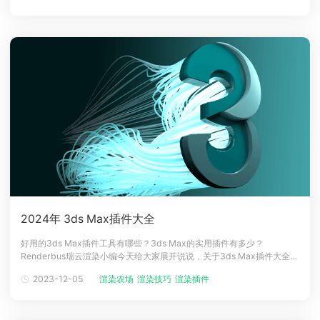
包含 5-6 张打算从中获取材料的照片。然后是向
2024年 3ds Max插件大全
好用的3ds Max插件工具有哪些？3ds Max的实用插件有多少？
Renderbus瑞云渲染小编今天给大家展开说说，关于3ds Max插件大全的
问题，瑞云渲染作为亚洲前沿的云渲染平台，致力于提供专业可靠、安全
2023-12-05
渲染农场
渲染技巧
渲染插件
稳定、可持续创新的云渲染解决方案，助力推动行业快速发展，被誉为国
内自助式云渲染先行者，用户遍及50多个国家和地区。下面一起来看看吧