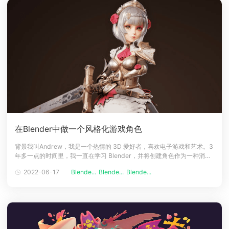
在Blender中做一个风格化游戏角色
背景我叫Andrew，我是一个热情的 3D 爱好者，喜欢电子游戏和艺术。3
年多一点的时间里，我一直在学习 Blender，并将创建角色作为一种消
遣，希望有一天能将我的热情变成职业。Noelle 是miHoYo的流行视频游
2022-06-17
Blende...
Blende...
Blende...
戏Genshin Impact 中的角色。灵感作为一名 3D艺术家，逼真的角色从来
都不是我的强项之一。2020 年秋天