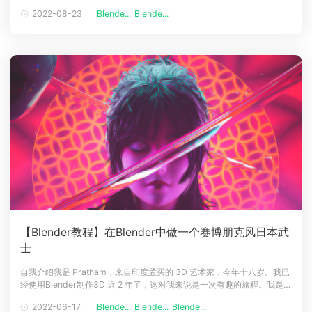
Corona Renderer。然而，当每个人都对 Blender 感到兴奋时，我决定研
2022-08-23
Blende...
Blende...
下载
究这个软件。老实说，我是一个完全的 Blender初学者。我从今年 6 月开
动画客户端
动画客户端
动画客户端
动画客户端
动画客户端
动画客户端
始学习该软件，所以我什至没
效果图客户端
效果图客户端
效果图客户端
效果图客户端
效果图客户端
效果图客户端
帮助/教程
登录
【Blender教程】在Blender中做一个赛博朋克风日本武
士
自我介绍我是 Pratham，来自印度孟买的 3D 艺术家，今年十八岁。我已
经使用Blender制作3D 近 2 年了，这对我来说是一次有趣的旅程。我是商
科的学生，但我的主要兴趣在于 3D 和设计。因此，当我试图为自己寻找
2022-06-17
Blende...
Blende...
Blende...
合适的职业选择时，我决定成为一名设计师。然后我开始设计海报，然后