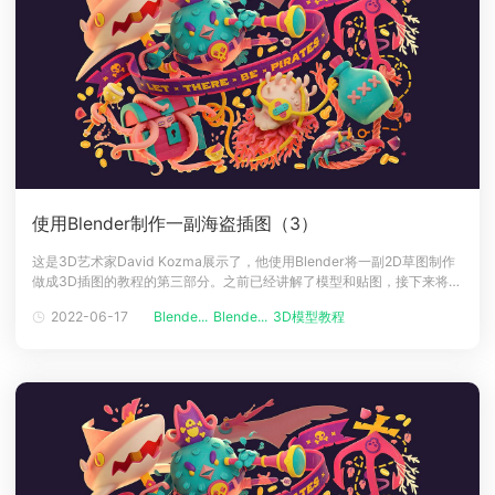
使用Blender制作一副海盗插图（3）
这是3D艺术家David Kozma展示了，他使用Blender将一副2D草图制作
做成3D插图的教程的第三部分。之前已经讲解了模型和贴图，接下来将是
纹理的部分。首先可以和云渲染小编一起先回顾下第二部分：使用
2022-06-17
Blende...
Blende...
3D模型教程
Blender制作一副海盗插图（2）合成在此之后，我使用Photoshop来合成
所有通道。这是我的图层调色板——我将附加图层标记为黄色