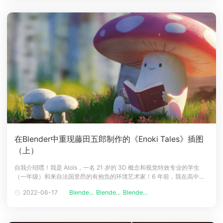
在Blender中重现藤田五郎制作的《Enoki Tales》插图
（上）
自我介绍嘿！我是 Aloïs，一名 21 岁的 3D 概念和视觉特效专业的学生
（一年级）和来自法国里昂的有抱负的环境艺术家！6 年前，我在高中时
开始使用 Blender，起初这只是一种爱好，但后来我开始将 3D 视为一种
2022-06-17
Blende...
Blende...
Blende...
真正的工作机会和热情，它结合了我喜欢的创造力和科学。今年正式开始
了我的 3D 学习！灵感和想法这个项目是我们老师布置的