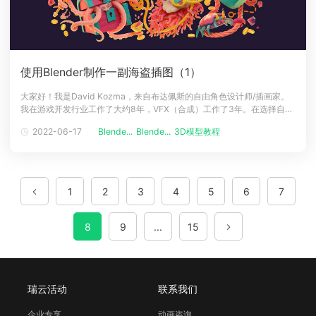
使用Blender制作一副海盗插图（1）
大家好！我是David Kozma，来自布达佩斯的自由角色设计师/插画家。
我在游戏开发行业工作了大约8年，VFX（合成）工作了3年。在选择自由
职业之前，我还曾是Gameloft Budapest的2D艺术主管，并帮助创建了
2022-06-17
Blende...
Blende...
3D模型教程
City Mania以及以艺术指导参与了Disney Getaway Blast等游戏。除此之
外，还参与制作了2个独立
1
2
3
4
5
6
7
8
9
...
15
瑞云活动
联系我们
企业专享
动画咨询