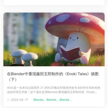
是照片处理。我的技能的很大一部分归功于Blender
在Blender中重现藤田五郎制作的《Enoki Tales》插图
（下）
Aloïs是一名来自法国里昂 21 岁的3D概念和视觉特效专业的学生和的有抱
负的环境艺术家！这个项目是用Blender重现藤田五郎制作的《Enoki
Tales》插图的作业教程的第二部分。首先可以和云渲染小编一起先回顾上
2022-06-17
Blende...
Blende...
Blende...
半部分：在Blender中重现藤田五郎制作的《Enoki Tales》插图（上）参
数设置我没有将草基推得太远，因为它在渲