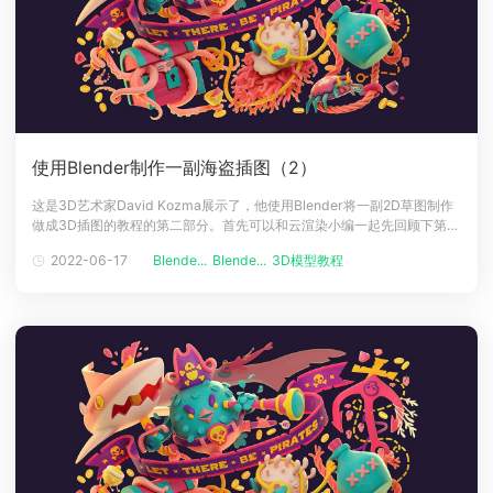
使用Blender制作一副海盗插图（2）
这是3D艺术家David Kozma展示了，他使用Blender将一副2D草图制作
做成3D插图的教程的第二部分。首先可以和云渲染小编一起先回顾下第一
部分：使用Blender制作一副海盗插图（1）模型制作鸟的裤子是个例外，
2022-06-17
Blende...
Blende...
3D模型教程
再试了很多方式之后，我使用了经典雕刻 + 重新拓扑方法让它们看起来像
我想象的那样：然后我从旧的硬表面教程中学到了一个技巧