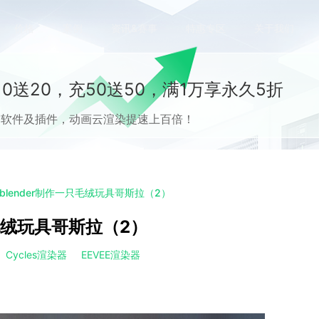
价格
案例
资讯&赛事
特惠专区
关于我们
0送20，充50送50，满1万享永久5折
流CG软件及插件，动画云渲染提速上百倍！
lender制作一只毛绒玩具哥斯拉（2）
毛绒玩具哥斯拉（2）
Cycles渲染器
EEVEE渲染器