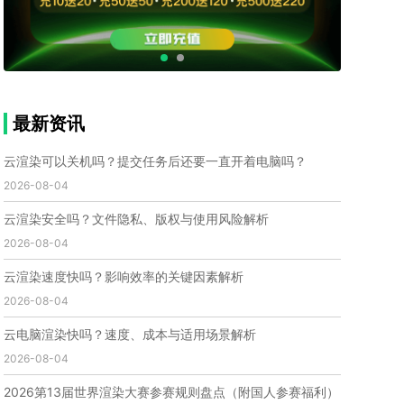
个人渲染农场
小型渲染农场
自建渲染农场
视频渲染农场
渲染农场软件
cpu渲染农场
渲染农场费用
渲染农场下载
模型软件
建模渲染软件
三维建模渲染
3d建模渲染
手机建模渲染
瑞云渲染案例
云渲染案例
云渲染农场
云渲染农场优势
便宜的渲染农场
最新资讯
C4D渲染农场
传统渲染农场
渲染农场怎么选
渲染农场收费
云渲染农场价格
瑞云渲染农场价格
云渲染可以关机吗？提交任务后还要一直开着电脑吗？
动画渲染农场
动画渲染农场价格
2026-08-04
第十一届世界渲染大赛
世界渲染大赛时间
云渲染安全吗？文件隐私、版权与使用风险解析
世界渲染大赛官网
国际渲染大赛
国际渲染大赛排名
2026-08-04
世界渲染大赛软件
UE云渲染
网页云渲染
瑞云官网
瑞云科技
端云
瑞云渲染官网
云渲染速度快吗？影响效率的关键因素解析
云渲染官网
深圳瑞云
瑞云客户端
2026-08-04
瑞云渲染客户端
瑞云动画客户端
renderbus
网络渲染软件
云渲染服务
云渲染怎么收费
云电脑渲染快吗？速度、成本与适用场景解析
云渲染怎么用
云渲染平台
云渲染软件
2026-08-04
云渲染技术
云渲染原理
云渲染插件
云渲染软件
2026第13届世界渲染大赛参赛规则盘点（附国人参赛福利）
云渲染引擎
云渲染主机
云渲染软件厂家