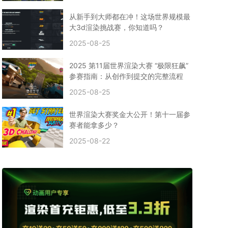
CPU渲染
Arnold案例
3ds Max建模
特效渲染
vr渲染器
效果图渲染
免费云渲染
Autodesk
从新手到大师都在冲！这场世界规模最
2D转3D
SU渲染
圣诞短片
风暴幽灵船
大3d渲染挑战赛，你知道吗？
云渲染大咖专访
CG电影云渲染案例
2025-08-25
Houdini建模案例
自助云渲染农场
Maya使用教程
CG人物制作
Maya基础知识
Blender渲染技巧
2025 第11届世界渲染大赛 “极限狂飙”
3ds Max资讯
3ds Max教程
CG软件资讯
参赛指南：从创作到提交的完整流程
3d云渲染
3dmax渲染
C4D|3d渲染加速
2025-08-25
Substance Painter
3D场景建模教程
渲染设置
vray网络渲染
SAAS渲染农场
Lumion
世界渲染大赛奖金大公开！第十一届参
ZBrush技巧
SketchUp教程
3dmax 渲染慢
赛者能拿多少？
渲染卡顿
云渲染怎么收费
分层渲染
多机渲染
2025-08-22
纹理渲染
全局光引擎
渲染贴图
展UV
拓扑结构
云渲染哪个平台好？
什么是云渲染？
渲染溢色
渲染光斑
渲染软件
3D渲染技术
EEVEE渲染器
Cycles渲染器
C4D教程
Corona降噪器
奥斯卡
电影
建模渲染
人物建模渲染
在线建模渲染
北京渲染农场
成都动画渲染
免费渲染农场
网络渲染农场