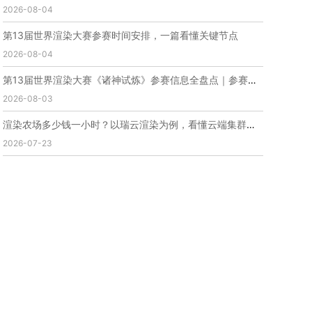
2026-08-04
免费云渲染
云渲染厂家地址
云渲染下载
云渲染网站
云渲染收费
云渲染厂家
云渲染厂商
第13届世界渲染大赛参赛时间安排，一篇看懂关键节点
云渲染费用
云渲染价格
云渲染参数
云渲染系统
2026-08-04
云渲染架构
第五届瑞云3d渲染动画创作大赛
瑞云渲染大赛
3d渲染大赛
CG动画渲染大赛
第13届世界渲染大赛《诸神试炼》参赛信息全盘点｜参赛时间、参赛规则、参赛福利
瑞云渲染大赛报名页
瑞云渲染大赛参赛规则
2026-08-03
瑞云渲染大赛奖项
瑞云渲染大赛历届大赛回顾
渲染农场多少钱一小时？以瑞云渲染为例，看懂云端集群渲染计费逻辑
云渲染电脑
云渲染配置
云主机渲染
视频云渲染
2026-07-23
实时渲染云
实时渲染原理
离线渲染技术
视频云渲染平台
云端渲染器
云端渲染软件