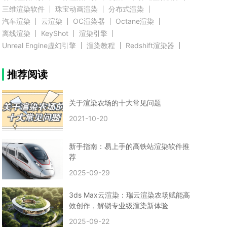
三维渲染软件
珠宝动画渲染
分布式渲染
汽车渲染
云渲染
OC渲染器
Octane渲染
离线渲染
KeyShot
渲染引擎
Unreal Engine虚幻引擎
渲染教程
Redshift渲染器
Blender教程
渲染插件
zbrush实例教程
推荐阅读
3D模型教程
3D建模案例
网络渲染
推荐阅读
云渲染农场使用教程
渲染有噪点
渲染降噪
渲染图黑色
云渲染农场价格
CG建模
Maya
关于渲染农场的十大常见问题
建筑效果图渲染
渲染速度慢
贴图教程
CG角色制作心得
动画渲染
2021-10-20
在线渲染
渲染器
渲染技巧
雕刻3D模型
GPU渲染
cg动画渲染
Blender云端渲染
maya渲染
CG动画
动画制作
新手指南：易上手的高铁站渲染软件推
Blender
CG渲染
渲染农场
云端渲染
荐
3dmax云端渲染
c4d云端渲染
unity3d云端渲染
2025-09-29
渲染图
CG原画
渲染焦散
云渲染疑问
clarisse教程
拟真人物制作
实时渲染
视觉效果
3ds Max云渲染：瑞云渲染农场赋能高
视觉特效
特效
VRay制作案例
VFX案例
效创作，解锁专业级渲染新体验
手动渲染农场
云渲染小课堂
云渲染技巧
2025-09-22