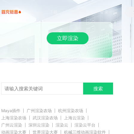
下载
帮助/教程
登录
立即渲染
搜索
Maya插件
广州渲染农场
杭州渲染农场
上海渲染农场
武汉渲染农场
上海云渲染
广州云渲染
深圳云渲染
渲染云
渲染云平台
动画渲染大赛
世界渲染大赛
机械三维动画渲染软件