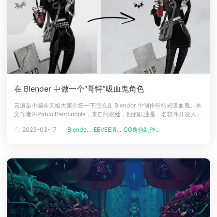
在 Blender 中做一个“哥特”吸血鬼角色
云渲染小编今天给大家介绍一下怎么在 Blender 中制作哥特式吸血鬼。本
文作者叫Pablo Bandinopla，来自阿根廷，他的职业是一名软件开发人
员、也是一名自学成才的艺术家，专注于角色建模/设计。在2020年初，
2023-03-17
Blende...
EEVEE渲...
CG角色制作...
他开始使用Blender，目前已经是一名Blender通才。灵感对于这个模型，
我的灵感来自于ArtStation上发现的