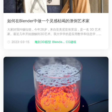
如何在Blender中做一个灵感枯竭的潦倒艺术家
大家好我叫穆拉德，今年28岁，来自亚美尼亚埃里温，是一名 3D 艺术
家。最近几年开始接触到3D艺术。我大学学的是应用数学和信息学，
2015年从部队回来后才决定尝试CG创作。我学习的第一个软件是 3ds
2023-03-15
雕刻3D模型
Blende...
CG建模
Max，然后转向了 Maya，并在埃里温的一家小工作室找到了第一份全职
3D动画师工作。虽然事业开始有了起色，但是却从未做过任何我真正喜欢
并