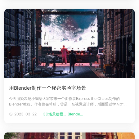
用Blender制作一个秘密实验室场景
今天渲染农场小编给大家带来一个由作者Express the Chaos制作的
Blender教程。作者住在希腊，曾是一名视觉设计师，后面通过学习才开
始慢慢了解3D，并且非常喜欢用Blender(因为免费)。最终效果图：过程
2023-03-22
3D场景建模...
Blende...
找准工具我用3D-Coat生成一些资产，用Blender渲染，用Photoshop进
行后期处理。我还使用了KitBash