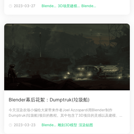
候，发现它用途广泛，就爱上了Blender。现在，Peter是一名景观设计师
2023-03-27
Blende...
3D场景建模...
Blende...
下载
和3D自由职业者。下面就跟随云渲染小编一起来看看作者用Blender制作
动画客户端
动画客户端
动画客户端
动画客户端
动画客户端
动画客户端
中世纪风格的水磨项目的全过程吧
效果图客户端
效果图客户端
效果图客户端
效果图客户端
效果图客户端
效果图客户端
帮助/教程
登录
Blender幕后花絮：Dumptruk(垃圾船)
今天渲染农场小编给大家带来作者Joel Azzopardi用Blender制作
Dumptruk(垃圾船)项目的教程。其中包含了3D项目的灵感以及建模、纹
理、雕刻、渲染和后期制作等多个3D制作过程的讲解，作者Joel来自澳大
2023-03-23
Blende...
雕刻3D模型
渲染贴图
利亚，在VR游戏工作室工作过，后来在英国任职高级环境美术师。
Dumptruk(垃圾船)我最近一直在构思一些船，它们给了