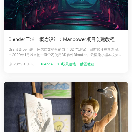
Blender三辅二概念设计：Manpower项目创建教程
Grant Brown是一位来自苏格兰的自学 3D 艺术家，目前居住在立陶宛。
自2020年1月以来他一直学习使用3D软件Blender。云渲染小编本文为大
家分享了作者为创作这件''Manpower ''概念设计作品，使用Blender 3.3
2023-03-16
Blende...
3D场景建模...
贴图教程
进行建模、UV 展开、灯光和渲染，以及 Substance 3D Painter 等软件
来完成作