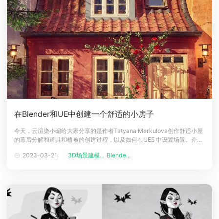
在Blender和UE中创建一个舒适的小房子
今天，云渲染小编给大家分享的是作者Tatyana Merkulova创作舒适小屋
的幕后分解和道具和植被的创建过程，以及如何在UE5 中设置场景。介绍
大家好！我叫 Tatyana Merkulova，目前在 Limbheim Studio 担任 3D
2023-03-21
3D场景建模...
Blende...
环境艺术家。我在 Gamedev 有将近 8 年的经验，主要是担任道具美术
师。我的第一份工