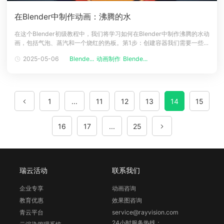
在Blender中制作动画：沸腾的水
在这个Blender初级教程中，我们将学习如何在Blender中制作沸腾的水动
画，包括气泡、蒸汽和一个烧红的热板。第1步：创建容器我们需要一些东
西来容纳沸水，所以先创建一个容器。 这里用玻璃，这样能很好地观察沸
2025-05-06
Blende...
动画制作
Blende...
水。创建一个圆柱体，删除顶部和底部的面，留下一个开放式的管子，看
下图。将玻璃的底环向内挤压，然后使用网格填充来创建玻璃的底部。现
在
1
...
11
12
13
14
15
16
17
...
25
瑞云活动
联系我们
企业专享
动画咨询
教育优惠
效果图咨询
青云平台
service@rayvision.com
24小时服务热线：