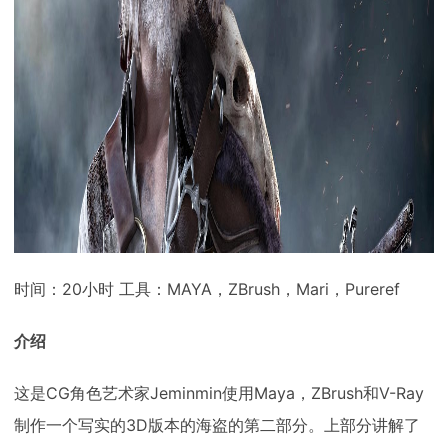
下载
动画客户端
动画客户端
动画客户端
动画客户端
动画客户端
动画客户端
效果图客户端
效果图客户端
效果图客户端
效果图客户端
效果图客户端
效果图客户端
帮助/教程
登录
时间：20小时 工具：MAYA，ZBrush，Mari，Pureref
介绍
这是CG角色艺术家Jeminmin使用Maya，ZBrush和V-Ray
制作一个写实的3D版本的海盗的第二部分。上部分讲解了