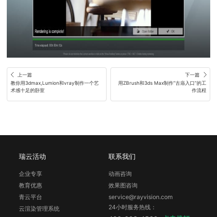
上一篇
下一篇
教你用3dmax,Lumion和vray制作一个艺
用ZBrush和3ds Max制作“古庙入口”的工
术感十足的卧室
作流程
瑞云活动
联系我们
企业专享
动画咨询
教育优惠
效果图咨询
青云平台
service@rayvision.com
24小时服务热线：
云渲染管理系统