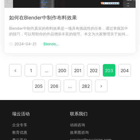
如何在Blender中制作布料效果
Blender中制作真实的布料效果是一项具有挑战性的任务，通过掌握其中
的技巧，可以帮助你的作品增添丰富的细节。本文为大家整理关于如何在
Blender中实现布料效果，希望能够帮助大家。如何在Blender中制作布料
2024-04-21
Blende...
效果1、打开blender，创建一个平面，作为地面使用，大小自己决定。
2、平面上创建一个球体，布料放在上面使用。3、创建一个平面
1
...
200
201
202
203
204
205
206
...
282
瑞云活动
联系我们
企业专享
动画咨询
教育优惠
效果图咨询
青云平台
service@rayvision.com