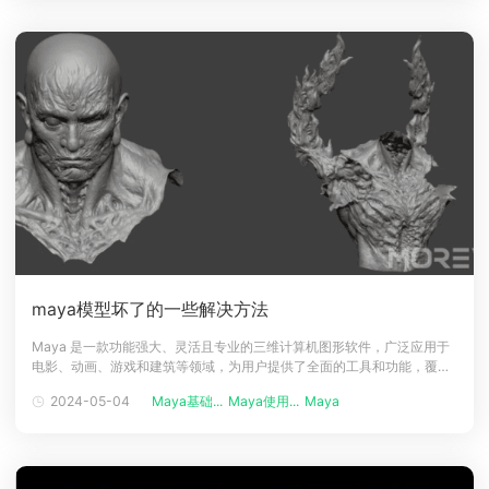
能型三
maya模型坏了的一些解决方法
Maya 是一款功能强大、灵活且专业的三维计算机图形软件，广泛应用于
电影、动画、游戏和建筑等领域，为用户提供了全面的工具和功能，覆盖
了广泛的 3D 内容制作需求，包括建模、动画、渲染、粒子和动态效果、
2024-05-04
Maya基础...
Maya使用...
Maya
特效合成等。它提供了各种高级建模工具，例如多边形建模、曲线建模、
数值建模和雕刻等，使用户能够创建高质量的三维模型，但因为种种原
因，maya也