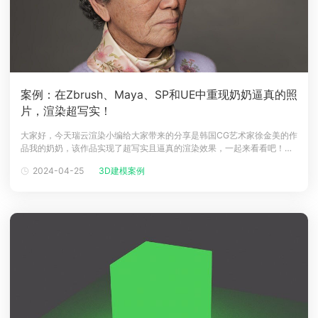
案例：在Zbrush、Maya、SP和UE中重现奶奶逼真的照
片，渲染超写实！
大家好，今天瑞云渲染小编给大家带来的分享是韩国CG艺术家徐金美的作
品我的奶奶，该作品实现了超写实且逼真的渲染效果，一起来看看吧！介
绍大家好，我是徐金美，一位活跃在韩国的初级 3D 艺术家。我从小就喜
2024-04-25
3D建模案例
欢创造性的工作，后来我对 3D 工作产生了浓厚的兴趣。作为一名非专业
人士，我开始了自己的3D之旅，并通过学院的专业课程获得了技能，为我
打下了坚