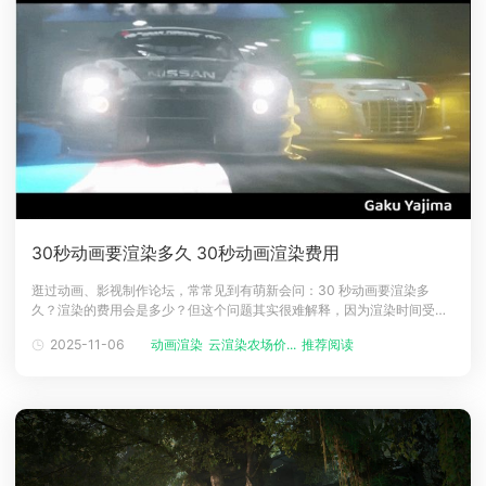
30秒动画要渲染多久 30秒动画渲染费用
逛过动画、影视制作论坛，常常见到有萌新会问：30 秒动画要渲染多
久？渲染的费用会是多少？但这个问题其实很难解释，因为渲染时间受到
众多因素的影响，包括项目复杂度、使用的计算机硬件、渲染软件配置以
2025-11-06
动画渲染
云渲染农场价...
推荐阅读
及并行处理方法等等。今天，小编就来具体探讨这个问题，随便也向萌新
们科普一下。一、三维动画的渲染时间受什么因素影响？在实际应用中，
我们常常需要判断三维