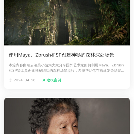
使用Maya、Zbrush和SP创建神秘的森林深处场景
本篇内容由瑞云渲染小编为大家分享国外艺术家如何利用Maya、Zbrush
和SP等工具创建神秘幽深的森林场景流程，希望帮助你在搭建复杂场景的
时有一定的帮助。介绍大家好！我叫 John Teodoro，目前在 PlayStation
2024-04-26
3D建模案例
London 担任环境艺术家，之前曾在 Rebellion 和圣莫尼卡工作室工作
过。目标我一直畏惧树叶的创作，