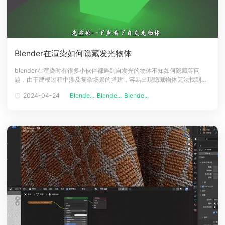
Blender在渲染如何隐藏发光物体
blender在渲染时有很多小伙伴都遇到自发光的物体不知如何隐藏等问
题，由于建模过程中涉及复杂场景的搭建，容易出现隐藏物体无法找到，
但是在渲染时却会出现，下面一起来看看如何隐藏发光物体的教程吧。
2024-04-24
Blende...
Blende...
Blende...
Blender渲染时隐藏发光物体教程1、选择自发光物体【图层】，比如立方
体。2、在选择物体属性，通过该面板中找到【可见性】。3、点击【可见
性】，会