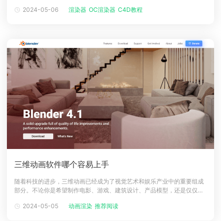
呢，一起来简单看看吧。一、为什么将Octane渲染器与Cinema4D结合使
2024-05-06
渲染器
OC渲染器
C4D教程
下载
用?尽管 Cinema 4D 包含标准/物理渲染引擎，但大多数专业人士使用
动画客户端
动画客户端
动画客户端
动画客户端
动画客户端
动画客户端
GPU(图形处理单元)渲染器，因为它们速度更快，并且
效果图客户端
效果图客户端
效果图客户端
效果图客户端
效果图客户端
效果图客户端
帮助/教程
登录
三维动画软件哪个容易上手
随着科技的进步，三维动画已经成为了视觉艺术和娱乐产业中的重要组成
部分。不论你是希望制作电影、游戏、建筑设计、产品模型，还是仅仅是
追求一种新的创作方式，学习使用三维动画软件无疑可以广阔你的艺术视
2024-05-05
动画渲染
推荐阅读
野。那么，面对市面上各种三维动画软件，哪一款最适合新手上手呢？以
下几款软件可能会成为你的首选。一、BlenderBlender 是一款开源的全