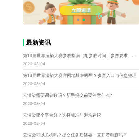
个人渲染农场
小型渲染农场
自建渲染农场
视频渲染农场
渲染农场软件
cpu渲染农场
渲染农场费用
渲染农场下载
模型软件
建模渲染软件
三维建模渲染
3d建模渲染
手机建模渲染
瑞云渲染案例
云渲染案例
云渲染农场
云渲染农场优势
便宜的渲染农场
最新资讯
C4D渲染农场
传统渲染农场
渲染农场怎么选
渲染农场收费
云渲染农场价格
瑞云渲染农场价格
第13届世界渲染大赛参赛指南（附参赛时间、参赛要求、赛事奖励等）
动画渲染农场
动画渲染农场价格
2026-08-04
第十一届世界渲染大赛
世界渲染大赛时间
第13届世界渲染大赛官网地址在哪里？参赛入口与信息整理
世界渲染大赛官网
国际渲染大赛
国际渲染大赛排名
2026-08-04
世界渲染大赛软件
UE云渲染
网页云渲染
瑞云官网
瑞云科技
端云
瑞云渲染官网
云渲染需要调参数吗？新手提交前要注意什么?
云渲染官网
深圳瑞云
瑞云客户端
2026-08-04
瑞云渲染客户端
瑞云动画客户端
renderbus
网络渲染软件
云渲染服务
云渲染怎么收费
云渲染哪个平台好？选择标准与避坑建议
云渲染怎么用
云渲染平台
云渲染软件
2026-08-04
云渲染技术
云渲染原理
云渲染插件
云渲染软件
云渲染可以关机吗？提交任务后还要一直开着电脑吗？
云渲染引擎
云渲染主机
云渲染软件厂家