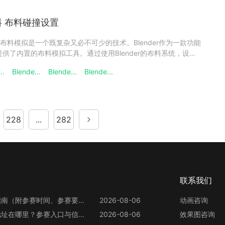
布料 布料碰撞设置
料模拟是一个既复杂又必不可少的技术。Blender作为一款功能
供了内置的布料模拟工具。通过使用Blender的布料系统，设计
的布料动态效果，如衣服的摆动、旗帜的飘扬等。一起来看下制
..
Blende...
Blende...
Blende...
布料与碰撞设置1、前往blender创建一个平面与一个立
228
...
282
联系我们
第13届世界渲染大赛参赛指南（附参赛时间、参赛要求、赛事奖励等）
2026-08-06
动画咨询
第13届世界渲染大赛官网地址在哪里？参赛入口与信息整理
2026-08-06
效果图咨询