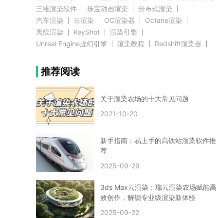
三维渲染软件
珠宝动画渲染
分布式渲染
汽车渲染
云渲染
OC渲染器
Octane渲染
离线渲染
KeyShot
渲染引擎
Unreal Engine虚幻引擎
渲染教程
Redshift渲染器
Blender教程
渲染插件
zbrush实例教程
推荐阅读
3D模型教程
3D建模案例
网络渲染
推荐阅读
云渲染农场使用教程
渲染有噪点
渲染降噪
渲染图黑色
云渲染农场价格
CG建模
Maya
关于渲染农场的十大常见问题
建筑效果图渲染
渲染速度慢
贴图教程
CG角色制作心得
动画渲染
2021-10-20
在线渲染
渲染器
渲染技巧
雕刻3D模型
GPU渲染
cg动画渲染
Blender云端渲染
maya渲染
CG动画
动画制作
新手指南：易上手的高铁站渲染软件推
Blender
CG渲染
渲染农场
云端渲染
荐
3dmax云端渲染
c4d云端渲染
unity3d云端渲染
2025-09-29
渲染图
CG原画
渲染焦散
云渲染疑问
clarisse教程
拟真人物制作
实时渲染
视觉效果
3ds Max云渲染：瑞云渲染农场赋能高
视觉特效
特效
VRay制作案例
VFX案例
效创作，解锁专业级渲染新体验
手动渲染农场
云渲染小课堂
云渲染技巧
2025-09-22