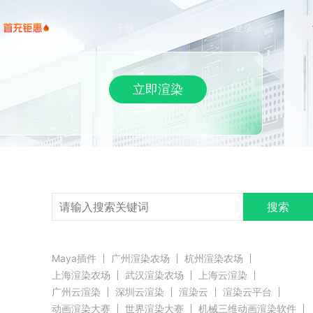
下载
帮助/教程
登录
立即渲染
搜索
Maya插件
广州渲染农场
杭州渲染农场
上海渲染农场
武汉渲染农场
上海云渲染
广州云渲染
深圳云渲染
渲染云
渲染云平台
动画渲染大赛
世界渲染大赛
机械三维动画渲染软件