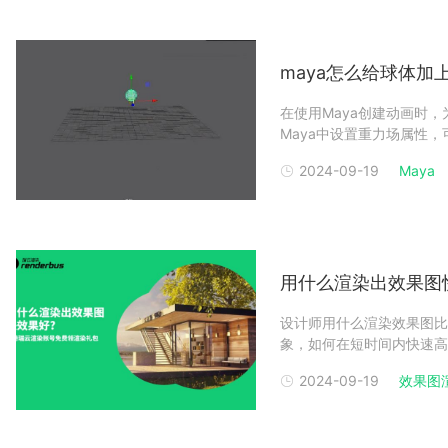
maya怎么给球体加
在使用Maya创建动画时
Maya中设置重力场属性
效果能够使球体在场景中自
2024-09-19
Maya
了解下Maya中为球体添
效果教程1
用什么渲染出效果图
设计师用什么渲染效果图比
象，如何在短时间内快速高
本文探讨市场上的一些渲染
2024-09-19
效果图
图快且效果好的工具目前市
决于你的具体需求、所