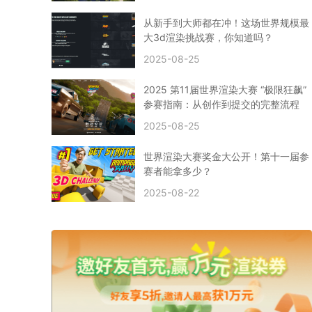
CPU渲染
Arnold案例
3ds Max建模
特效渲染
vr渲染器
效果图渲染
免费云渲染
Autodesk
从新手到大师都在冲！这场世界规模最
2D转3D
SU渲染
圣诞短片
风暴幽灵船
大3d渲染挑战赛，你知道吗？
云渲染大咖专访
CG电影云渲染案例
2025-08-25
Houdini建模案例
自助云渲染农场
Maya使用教程
CG人物制作
Maya基础知识
Blender渲染技巧
2025 第11届世界渲染大赛 “极限狂飙”
3ds Max资讯
3ds Max教程
CG软件资讯
参赛指南：从创作到提交的完整流程
3d云渲染
3dmax渲染
C4D|3d渲染加速
2025-08-25
Substance Painter
3D场景建模教程
渲染设置
vray网络渲染
SAAS渲染农场
Lumion
世界渲染大赛奖金大公开！第十一届参
ZBrush技巧
SketchUp教程
3dmax 渲染慢
赛者能拿多少？
渲染卡顿
云渲染怎么收费
分层渲染
多机渲染
2025-08-22
纹理渲染
全局光引擎
渲染贴图
展UV
拓扑结构
云渲染哪个平台好？
什么是云渲染？
渲染溢色
渲染光斑
渲染软件
3D渲染技术
EEVEE渲染器
Cycles渲染器
C4D教程
Corona降噪器
奥斯卡
电影
建模渲染
人物建模渲染
在线建模渲染
北京渲染农场
成都动画渲染
免费渲染农场
网络渲染农场