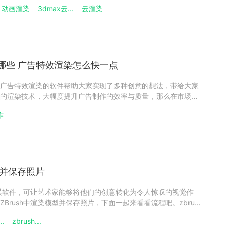
制作上能力强大。那么3ds Max和Maya具体是什么区别？两者适
动画渲染
3dmax云...
云渲染
一、3dmax和maya区别1、操作难度：3
哪些 广告特效渲染怎么快一点
广告特效渲染的软件帮助大家实现了多种创意的想法，带给大家
的渲染技术，大幅度提升广告制作的效率与质量，那么在市场上
如何才能在保证质量的情况下实现一个广告特效的高速渲染呢，
作
）广告特效渲染软件推荐广告特效渲染领域中，出色且卓越的渲
型并保存照片
的建模软件，可让艺术家能够将他们的创意转化为令人惊叹的视觉作
Brush中渲染模型并保存照片，下面一起来看看流程吧。zbrush
、首先我们先点有上角【BPR渲染】按钮。2、在点击【渲染】，
..
zbrush...
BPR渲染通道中，选择喜欢的样式。4、拖动这四个小箭头，