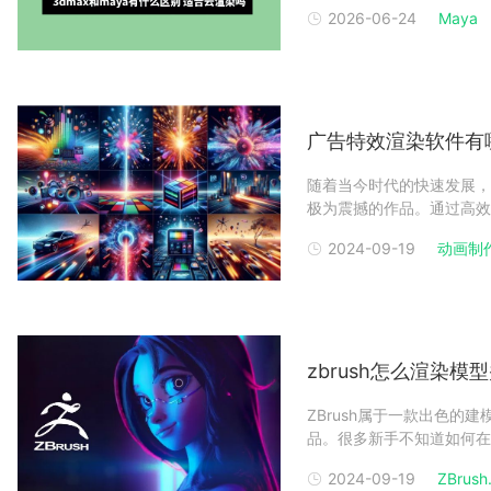
生态，Maya在动画和角色
2026-06-24
Maya
合云渲染吗？一起来看看吧。
广告特效渲染软件有
随着当今时代的快速发展，
极为震撼的作品。通过高效
有哪些出色的渲染工具呢？
2024-09-19
动画制
一起来看看吧！（图源网络
染应用受到不少用户的
zbrush怎么渲染模
ZBrush属于一款出色
品。很多新手不知道如何在Z
怎么渲染模型并保存照片1
2024-09-19
ZBrush.
选择BPR渲染通道。3、