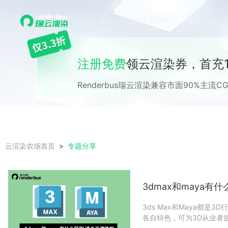
首页
产品与服务
解决方案
注册免费
领云渲染券，首充1
Renderbus瑞云渲染兼容市面90%主
专题分享
云渲染农场首页
3dmax和maya有
3ds Max和Maya都
各自特色，可为3D从业者提