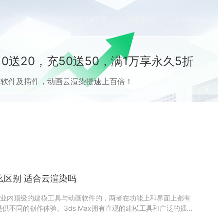
价格
案例
资讯&赛事
特惠专区
关于我们
0送20，充50送50，满1万享永久5折
流CG软件及插件，动画云渲染提速上百倍！
什么区别 适合云渲染吗
是3D行业内顶级的建模工具与动画软件的，两者在功能上和界面上都有
供不同的创作体验。3ds Max拥有直观的建模工具和广泛的插件