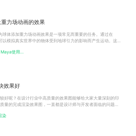
上重力场动画的效果
，为球体添加重力场动画效果是一项常见而重要的任务。通过在
，可以模拟真实世界中的物体受到地球引力的影响而产生运动。这种
然地落地、弹跳或滚动，增添动画的真实感和动态性。下面简单
Maya使用...
加重力场动画效果的方法，希望帮助大家！maya球体加重力场动画
快效果好
较好呢？在设计行业中高质量的效果图能够给大家大量深刻的印
质量的完成渲染效果图，一直都是设计师与开发者面临的问题，
工具，能够帮助大家快速且高效的完成渲染输出。一、渲染效果
渲染
面上的有些事免费，有些是需要付费，选择渲染器的方向注意取