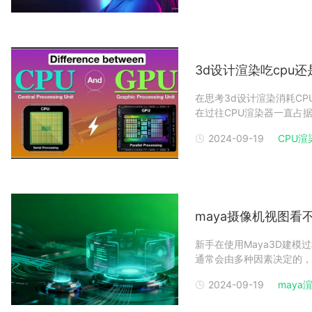
3d设计渲染吃cpu
在思考3d设计渲染消耗CP
在过往CPU渲染器一直占据
了的CPU渲染过慢的问题。
2024-09-19
CPU渲
3D设计渲染CPU和GP
maya摄像机视图看
新手在使用Maya3D建
通常会由多种因素决定的，
属性有问题等，下面一起来
2024-09-19
maya
前视图，并在视图菜单的左
一种方法：