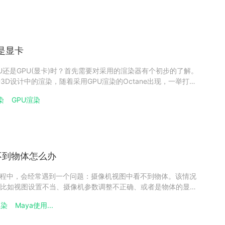
还是显卡
U还是GPU(显卡)时？首先需要对采用的渲染器有个初步的了解。
3D设计中的渲染，随着采用GPU渲染的Octane出现，一举打破
下面简单来分享下3d设计渲染的CPU与GPU的选择问题吧！一、
染
GPU渲染
U承担角色在这复杂且计算密集的过程中，中央处理单元
不到物体怎么办
模过程中，会经常遇到一个问题：摄像机视图中看不到物体。该情况
比如视图设置不当、摄像机参数调整不正确、或者是物体的显示
看看具体原因吧！maya摄像机视图看不到物体解决方法1、转到
渲染
Maya使用...
上角选择摄像机属性编辑器来打开当前视图摄像机的属性。2、第