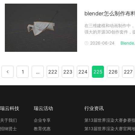
blender怎么制作
在三维建模和动画制作中，布
强大的开源3D创作套件，提
师和动画师可以创造出逼真
2026-06-24
Blende.
作方法吧！blender制作
1
...
222
223
224
225
226
227
瑞云科技
瑞云活动
行业资讯
关于我们
企业专享
招纳贤士
教育优惠