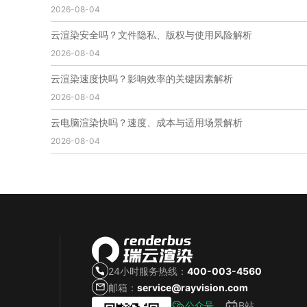
2026-08-04
免费云渲染
云渲染厂家地址
云渲染下载
云渲染网站
云渲染收费
云渲染厂家
云渲染厂商
云渲染安全吗？文件隐私、版权与使用风险解析
云渲染费用
云渲染价格
云渲染参数
云渲染系统
2026-08-04
云渲染架构
第五届瑞云3d渲染动画创作大赛
瑞云渲染大赛
3d渲染大赛
CG动画渲染大赛
云渲染速度快吗？影响效率的关键因素解析
瑞云渲染大赛报名页
瑞云渲染大赛参赛规则
2026-08-04
瑞云渲染大赛奖项
瑞云渲染大赛历届大赛回顾
云电脑渲染快吗？速度、成本与适用场景解析
云渲染电脑
云渲染配置
云主机渲染
视频云渲染
2026-08-04
实时渲染云
实时渲染原理
离线渲染技术
视频云渲染平台
云端渲染器
云端渲染软件
24小时服务热线：
400-003-4560
邮箱：
service@rayvision.com
公众号
B站