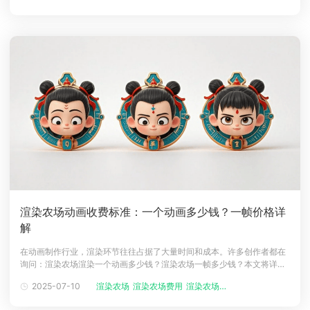
染农场收费标准解析3D渲染农场的计费方式主要分为两种：CPU渲染：
通常0
渲染农场动画收费标准：一个动画多少钱？一帧价格详
解
在动画制作行业，渲染环节往往占据了大量时间和成本。许多创作者都在
询问：渲染农场渲染一个动画多少钱？渲染农场一帧多少钱？本文将详细
解析影响渲染价格的关键因素，介绍主流计费方式，并提供实用的成本估
2025-07-10
渲染农场
渲染农场费用
渲染农场软件
算方法，帮助您更好地规划动画制作预算。1. 渲染农场计费的核心要素渲
染农场的收费标准主要由以下几个因素决定：渲染引擎类型