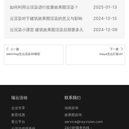
如何利用云渲染进行批量效果图渲染？
2025-01-13
云渲染对于建筑效果图渲染的意义与影响
2024-12-15
云渲染小课堂 建筑效果图渲染后期要多久
2024-12-09
上一篇
下一篇
sketchup怎么渲染3D模型
maya怎么打直UV
瑞云活动
联系我们
企业专享
动画咨询
教育优惠
效果图咨询
青云平台
service@rayvision.com
24小时服务热线：
云渲染管理系统