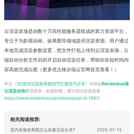
云渲染农场是由数十万高性能服务器组成的算力资源平台，
专注于为影视动画、效果图等领域提供渲染资源。用户通过
本地完成渲染参数设置，把文件打包上传到云渲染农场，云
端自动分析文件后的开启自动渲染任务，帮助你在短时间内
容高效完成出图（更多优点移步瑞云官网首页查看！）
本文《
3D室内渲染效果图细节打磨技巧分享
》内容由
Renderbus瑞
云渲染农场
整理发布，如需转载，请注明出处及链接：
https://www.renderbus.com/share/
post-id-1887
/
相关阅读推荐:
室内装修效果图怎么批量渲染出来?
2025-01-13