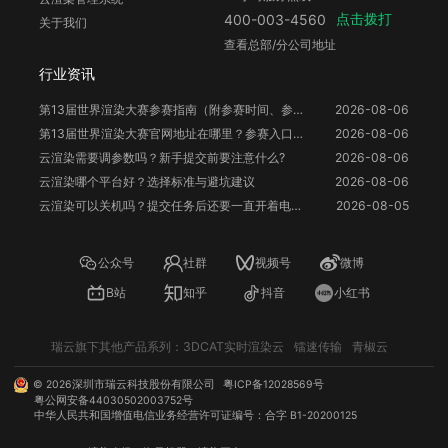
点击拨打
400-003-4560
关于我们
查看总部/分公司地址
行业资讯
第13届世界渲染大赛参赛指南（附参赛时间、参赛要求、赛事奖励等）
2026-08-06
第13届世界渲染大赛官网地址在哪里？参赛入口与信息整理
2026-08-06
云渲染需要调参数吗？新手提交前要注意什么?
2026-08-06
云渲染哪个平台好？选择标准与避坑建议
2026-08-06
云渲染可以关机吗？提交任务后还要一直开着电脑吗？
2026-08-05
公众号
社群
视频号
微博
B站
知乎
抖音
小红书
瑞云旗下其他产品系列：
3DCAT实时渲染云
镭速传输
青椒云
©
2026
深圳市瑞云科技股份有限公司
粤ICP备12028569号
粤公网安备44030502003752号
中华人民共和国增值电信业务经营许可证编号：合字 B1-20200125