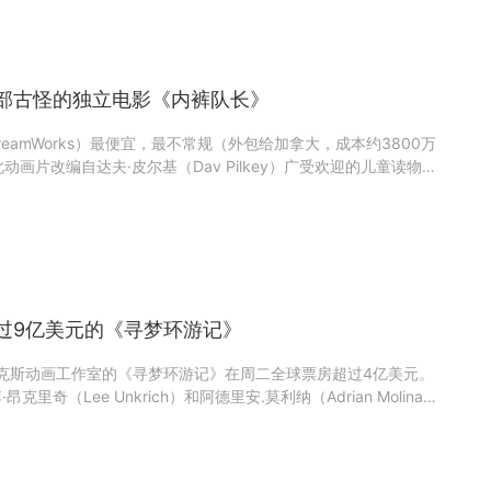
部古怪的独立电影《内裤队长》
eamWorks）最便宜，最不常规（外包给加拿大，成本约3800万
动画片改编自达夫·皮尔基（Dav Pilkey）广受欢迎的儿童读物，
故事围绕着两个四年级学生乔治（凯文·哈特配音）和哈罗德（托
过催眠术将霸道校长（艾迪·赫尔姆斯配音）变成了内
过9亿美元的《寻梦环游记》
克里奇（Lee Unkrich）和阿德里安.莫利纳（Adrian Molina）
Tomatoes）上获得了97％的评分以及CinemaScore获得了A
西哥历史