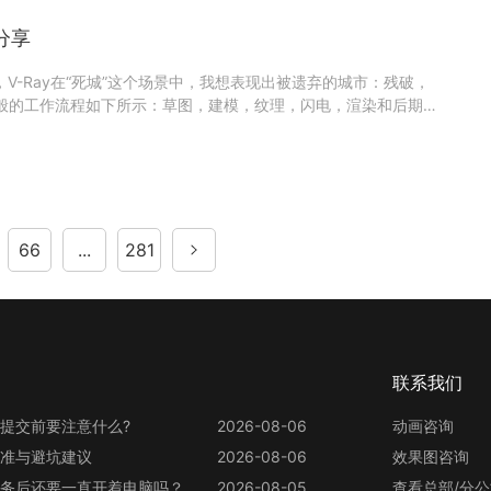
分享
D，V-Ray在“死城”这个场景中，我想表现出被遗弃的城市：残破，
一般的工作流程如下所示：草图，建模，纹理，闪电，渲染和后期制
中制作100个图层，其中包括污垢，铁锈和裂纹（几乎每一个纹理都会
准备好的纹理开始建模。我寻找有趣的地方用数码相机
66
...
281
联系我们
提交前要注意什么?
2026-08-06
动画咨询
准与避坑建议
2026-08-06
效果图咨询
务后还要一直开着电脑吗？
2026-08-05
查看总部/分