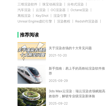
三维渲染软件
珠宝动画渲染
分布式渲染
汽车渲染
云渲染
OC渲染器
Octane渲染
离线渲染
KeyShot
渲染引擎
Unreal Engine虚幻引擎
渲染教程
Redshift渲染器
Blender教程
渲染插件
zbrush实例教程
推荐阅读
3D模型教程
3D建模案例
网络渲染
推荐阅读
云渲染农场使用教程
渲染有噪点
渲染降噪
渲染图黑色
云渲染农场价格
CG建模
Maya
关于渲染农场的十大常见问题
建筑效果图渲染
渲染速度慢
贴图教程
CG角色制作心得
动画渲染
2021-10-20
在线渲染
渲染器
渲染技巧
雕刻3D模型
GPU渲染
cg动画渲染
Blender云端渲染
maya渲染
CG动画
动画制作
新手指南：易上手的高铁站渲染软件推
Blender
CG渲染
渲染农场
云端渲染
荐
3dmax云端渲染
c4d云端渲染
unity3d云端渲染
2025-09-29
渲染图
CG原画
渲染焦散
云渲染疑问
clarisse教程
拟真人物制作
实时渲染
视觉效果
3ds Max云渲染：瑞云渲染农场赋能高
视觉特效
特效
VRay制作案例
VFX案例
效创作，解锁专业级渲染新体验
手动渲染农场
云渲染小课堂
云渲染技巧
2025-09-22