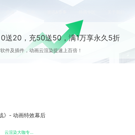
价格
案例
资讯&赛事
特惠专区
关于我们
0送20，充50送50，满1万享永久5折
流CG软件及插件，动画云渲染提速上百倍！
》- 动画特效幕后
云渲染大咖专...