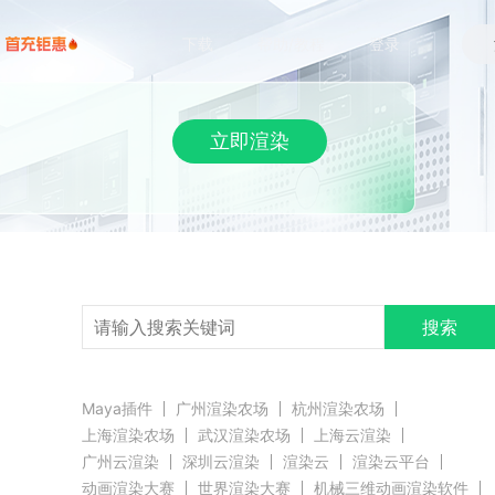
下载
帮助/教程
登录
立即渲染
搜索
Maya插件
广州渲染农场
杭州渲染农场
上海渲染农场
武汉渲染农场
上海云渲染
广州云渲染
深圳云渲染
渲染云
渲染云平台
动画渲染大赛
世界渲染大赛
机械三维动画渲染软件