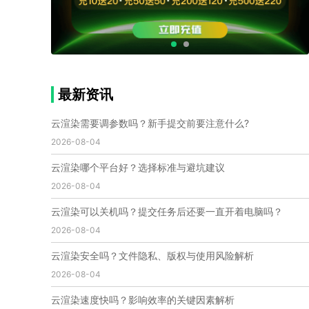
个人渲染农场
小型渲染农场
自建渲染农场
视频渲染农场
渲染农场软件
cpu渲染农场
渲染农场费用
渲染农场下载
模型软件
建模渲染软件
三维建模渲染
3d建模渲染
手机建模渲染
瑞云渲染案例
云渲染案例
云渲染农场
云渲染农场优势
便宜的渲染农场
最新资讯
C4D渲染农场
传统渲染农场
渲染农场怎么选
渲染农场收费
云渲染农场价格
瑞云渲染农场价格
云渲染需要调参数吗？新手提交前要注意什么?
动画渲染农场
动画渲染农场价格
2026-08-04
第十一届世界渲染大赛
世界渲染大赛时间
云渲染哪个平台好？选择标准与避坑建议
世界渲染大赛官网
国际渲染大赛
国际渲染大赛排名
2026-08-04
世界渲染大赛软件
UE云渲染
网页云渲染
瑞云官网
瑞云科技
端云
瑞云渲染官网
云渲染可以关机吗？提交任务后还要一直开着电脑吗？
云渲染官网
深圳瑞云
瑞云客户端
2026-08-04
瑞云渲染客户端
瑞云动画客户端
renderbus
网络渲染软件
云渲染服务
云渲染怎么收费
云渲染安全吗？文件隐私、版权与使用风险解析
云渲染怎么用
云渲染平台
云渲染软件
2026-08-04
云渲染技术
云渲染原理
云渲染插件
云渲染软件
云渲染速度快吗？影响效率的关键因素解析
云渲染引擎
云渲染主机
云渲染软件厂家