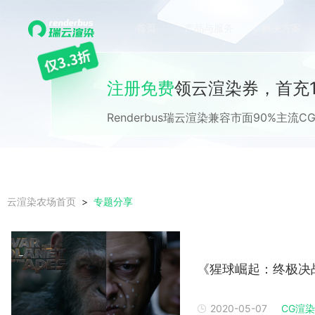
首页
产品与服务
解决方案
注册免费
领云渲染券，首充1
Renderbus瑞云渲染兼容市面90%主
专题分享
云渲染农场首页
《猩球崛起：终极决战
2020-05-07
CG渲染