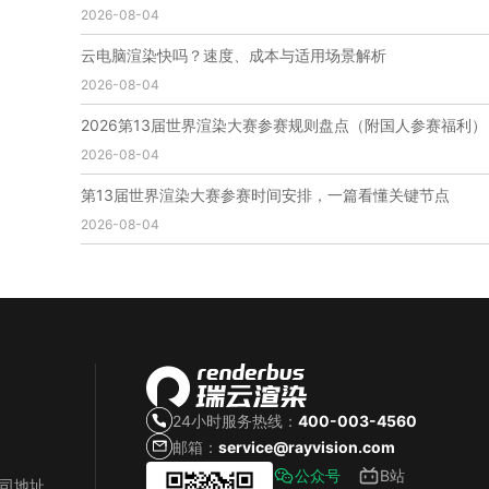
2026-08-04
免费云渲染
云渲染厂家地址
云渲染下载
云渲染网站
云渲染收费
云渲染厂家
云渲染厂商
云电脑渲染快吗？速度、成本与适用场景解析
云渲染费用
云渲染价格
云渲染参数
云渲染系统
2026-08-04
云渲染架构
第五届瑞云3d渲染动画创作大赛
瑞云渲染大赛
3d渲染大赛
CG动画渲染大赛
2026第13届世界渲染大赛参赛规则盘点（附国人参赛福利）
瑞云渲染大赛报名页
瑞云渲染大赛参赛规则
2026-08-04
瑞云渲染大赛奖项
瑞云渲染大赛历届大赛回顾
第13届世界渲染大赛参赛时间安排，一篇看懂关键节点
云渲染电脑
云渲染配置
云主机渲染
视频云渲染
2026-08-04
实时渲染云
实时渲染原理
离线渲染技术
视频云渲染平台
云端渲染器
云端渲染软件
24小时服务热线：
400-003-4560
邮箱：
service@rayvision.com
公众号
B站
公司地址