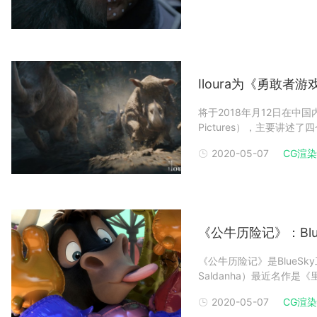
Iloura为《勇敢者
将于2018年月12日在中
Pictures），主要讲
敢者游戏中，变身成为与自
2020-05-07
CG渲染
故事。Iloura（澳大利
《公牛历险记》：Blu
《公牛历险记》是BlueSk
Saldanha）最近名作是《
（Robert Lawson）19
2020-05-07
CG渲染
改编，讲述了一个非常规西