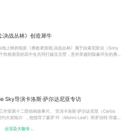
游戏:决战丛林》创造犀牛
国内地上映的电影《勇敢者游戏:决战丛林》属于由索尼影业（Sony
述了四个性格迥异的高中生共同打破次元壁，意外穿越到险象环生的勇
身性格外貌截然不同的游戏角色，经历一场考验勇气智慧的冒险
亚特效公司）担任该电影的主要特效设施，其中包括“白化犀
e Sky导演卡洛斯·萨尔达尼亚专访
y工作室第十二部动画故事片。 导演卡洛斯·萨尔达尼亚（Carlos
里约大冒险2》，他指导了蒙罗·叶（Munro Leaf）和罗伯特·劳森
36年的儿童读物《费迪南德的故事》（The Story of Ferdinand）的
云渲染大咖专...
班