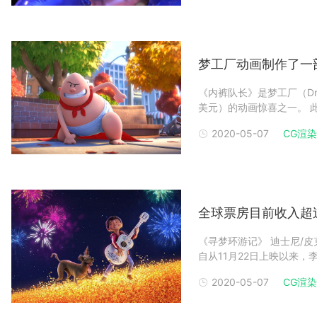
梦工厂动画制作了一
《内裤队长》是梦工厂（Dr
美元）的动画惊喜之一。 此
一部简明扼要的连环漫画。
2020-05-07
CG渲染
马斯·米德蒂奇配音），通
全球票房目前收入超
《寻梦环游记》 迪士尼/皮克斯动画工作室的《寻梦环游记》在周二全球票房超过4亿美元。
自从11月22日上映以来，李·昂
的动画片在烂番茄（Rotten 
2020-05-07
CG渲染
+。 此前，它已经成为墨