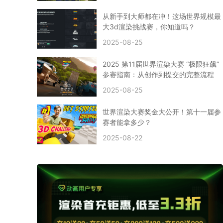
CPU渲染
Arnold案例
3ds Max建模
特效渲染
vr渲染器
效果图渲染
免费云渲染
Autodesk
从新手到大师都在冲！这场世界规模最
2D转3D
SU渲染
圣诞短片
风暴幽灵船
大3d渲染挑战赛，你知道吗？
云渲染大咖专访
CG电影云渲染案例
2025-08-25
Houdini建模案例
自助云渲染农场
Maya使用教程
CG人物制作
Maya基础知识
Blender渲染技巧
2025 第11届世界渲染大赛 “极限狂飙”
3ds Max资讯
3ds Max教程
CG软件资讯
参赛指南：从创作到提交的完整流程
3d云渲染
3dmax渲染
C4D|3d渲染加速
2025-08-25
Substance Painter
3D场景建模教程
渲染设置
vray网络渲染
SAAS渲染农场
Lumion
世界渲染大赛奖金大公开！第十一届参
ZBrush技巧
SketchUp教程
3dmax 渲染慢
赛者能拿多少？
渲染卡顿
云渲染怎么收费
分层渲染
多机渲染
2025-08-22
纹理渲染
全局光引擎
渲染贴图
展UV
拓扑结构
云渲染哪个平台好？
什么是云渲染？
渲染溢色
渲染光斑
渲染软件
3D渲染技术
EEVEE渲染器
Cycles渲染器
C4D教程
Corona降噪器
奥斯卡
电影
建模渲染
人物建模渲染
在线建模渲染
北京渲染农场
成都动画渲染
免费渲染农场
网络渲染农场