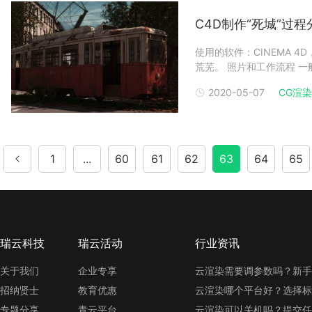
C4D制作“死城”过程
使用的软件：CINEMA 4
荒芜。 照片和工作流程 
作。我在Photoshop
2020-05-07
CG渲染
添加几个图层）。然后基于
1
...
60
61
62
63
64
65
瑞云科技
瑞云活动
行业资讯
关于我们
企业专享
云渲染需要调参数吗？新手
招纳贤士
教育优惠
云渲染哪个平台好？选择标
专题分享
青云平台
云渲染可以关机吗？提交任