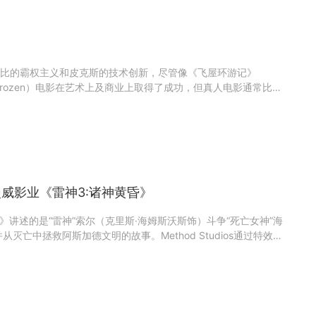
比的霸权主义和皮克斯的技术创新，尽管像《飞屋环游记》
rozen）电影在艺术上及商业上取得了成功，但真人电影通常比动
因为与儿童电影有关联，或是好莱坞制作在动画电影市场上的主
迎度的较低也许是因为保守的传统，异形规范甚至种族主义的迪士
os与漫威影业《雷神3:诸神黄昏》
》讲述的是“雷神”索尔（克里斯·海姆斯沃斯饰）斗争“死亡女神”海
灭亡中拯救阿斯加德文明的故事。Method Studios通过特效来
的画面，包括开场场景中，索尔与“火焰巨人”苏尔特尔和他的火魔
石地下战斗和海拉与数百名阿斯加德卫士军队的主