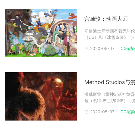
宫崎骏：动画大师
即使迪士尼动画有着无与伦
（Up）和《冰雪奇缘》（F
画电影更受人尊重。也许是
2020-05-07
CG渲染
导地位。 动画电影的受欢
尼早期电影，
Method Studi
漫威影业《雷神3:诸神黄昏
拉（凯特·布兰切特饰），并从
实现电影中最让人惊心动魄
2020-05-07
CG渲染
在Muspelheim的岩