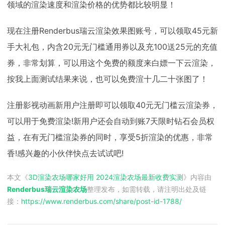
领域的渲染速度和渲染价格的优势都比较明显！
现在注册Renderbus瑞云渲染效果图账号，可以领取45元新
手大礼包，内含20元无门槛通用券以及充100送25元的充值
券，非常划算，可以用这个免费的额度来白嫖一下云渲染，
按我上面测试结果来说，也可以免费渲十几二十张图了！
注册影视动画新用户注册即可以领取40元无门槛云渲染券，
可以用于免费渲染!新用户还会自动到账7天限时钻石会员权
益，在有无门槛渲染券的同时，享受5折渲染的优惠，非常
香!感兴趣的小伙伴快点去试试吧!
本文《
3D渲染农场哪家好用 2024渲染农场最新收费实测
》内容由
Renderbus瑞云渲染农场
整理发布，如需转载，请注明出处及链
接：
https://www.renderbus.com/share/
post-id-1788
/