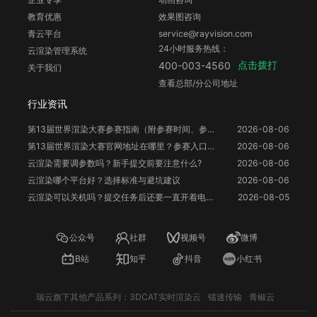
教育优惠
效果图咨询
青云平台
service@rayvision.com
24小时服务热线：
云渲染管理系统
点击拨打
400-003-4560
关于我们
查看总部/分公司地址
行业资讯
第13届世界渲染大赛参赛指南（附参赛时间、参赛要求、赛事奖励等）
2026-08-06
第13届世界渲染大赛官网地址在哪里？参赛入口与信息整理
2026-08-06
云渲染需要调参数吗？新手提交前要注意什么?
2026-08-06
云渲染哪个平台好？选择标准与避坑建议
2026-08-06
云渲染可以关机吗？提交任务后还要一直开着电脑吗？
2026-08-05
公众号
社群
视频号
微博
B站
知乎
抖音
小红书
瑞云旗下其他产品系列：
3DCAT实时渲染云
镭速传输
青椒云