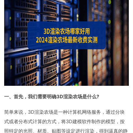
下载
动画客户端
动画客户端
动画客户端
动画客户端
动画客户端
动画客户端
效果图客户端
效果图客户端
效果图客户端
效果图客户端
效果图客户端
效果图客户端
帮助/教程
登录
一、首先，我们需要明确3D渲染农场是什么?
简单来说，3D渲染农场是一种计算机网络服务，通过分块
式或者分布式计算的方式，将3D建模软件制作的模型，按
照特定的光照、材质、贴图等设定进行渲染，得到逼真的静