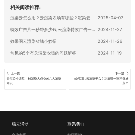
相关阅读推荐:
渲染云怎么用？云渲染农场有哪些？渲染云平台怎么收费？一文讲清！
2025-04-07
特效广告片一秒钟多少钱 云渲染特效广告一秒费用
2024-11-27
效果图云渲染省钱小妙招
2024-11-26
常见的5个有关渲染农场的问题解答
2024-11-19
上一篇
下一篇
云渲染小课堂 | 3d渲染人必备的几大渲染
如何对比云渲染平台？到底哪一家稍微好
知识
点？
瑞云活动
联系我们
企业专享
动画咨询