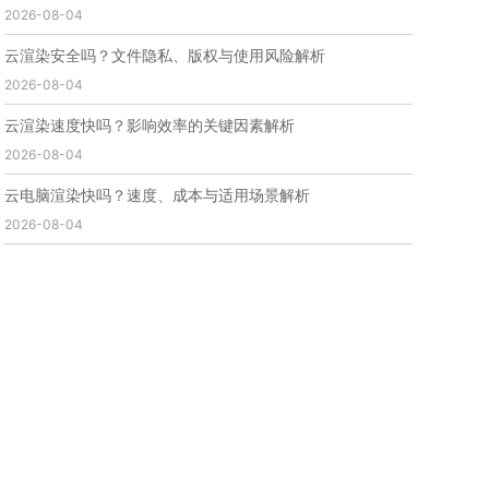
2026-08-04
免费云渲染
云渲染厂家地址
云渲染下载
云渲染网站
云渲染收费
云渲染厂家
云渲染厂商
云渲染安全吗？文件隐私、版权与使用风险解析
云渲染费用
云渲染价格
云渲染参数
云渲染系统
2026-08-04
云渲染架构
第五届瑞云3d渲染动画创作大赛
瑞云渲染大赛
3d渲染大赛
CG动画渲染大赛
云渲染速度快吗？影响效率的关键因素解析
瑞云渲染大赛报名页
瑞云渲染大赛参赛规则
2026-08-04
瑞云渲染大赛奖项
瑞云渲染大赛历届大赛回顾
云电脑渲染快吗？速度、成本与适用场景解析
云渲染电脑
云渲染配置
云主机渲染
视频云渲染
2026-08-04
实时渲染云
实时渲染原理
离线渲染技术
视频云渲染平台
云端渲染器
云端渲染软件