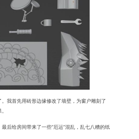
了。我首先用砖形边缘修改了墙壁，为窗户雕刻了
果。
最后给房间带来了一些“厄运”混乱，乱七八糟的纸