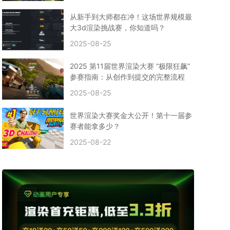
CPU渲染
Arnold案例
3ds Max建模
特效渲染
vr渲染器
效果图渲染
免费云渲染
Autodesk
从新手到大师都在冲！这场世界规模最
2D转3D
SU渲染
圣诞短片
风暴幽灵船
大3d渲染挑战赛，你知道吗？
云渲染大咖专访
CG电影云渲染案例
2025-08-25
Houdini建模案例
自助云渲染农场
Maya使用教程
CG人物制作
Maya基础知识
Blender渲染技巧
2025 第11届世界渲染大赛 “极限狂飙”
3ds Max资讯
3ds Max教程
CG软件资讯
参赛指南：从创作到提交的完整流程
3d云渲染
3dmax渲染
C4D|3d渲染加速
2025-08-25
Substance Painter
3D场景建模教程
渲染设置
vray网络渲染
SAAS渲染农场
Lumion
世界渲染大赛奖金大公开！第十一届参
ZBrush技巧
SketchUp教程
3dmax 渲染慢
赛者能拿多少？
渲染卡顿
云渲染怎么收费
分层渲染
多机渲染
2025-08-22
纹理渲染
全局光引擎
渲染贴图
展UV
拓扑结构
云渲染哪个平台好？
什么是云渲染？
渲染溢色
渲染光斑
渲染软件
3D渲染技术
EEVEE渲染器
Cycles渲染器
C4D教程
Corona降噪器
奥斯卡
电影
建模渲染
人物建模渲染
在线建模渲染
北京渲染农场
成都动画渲染
免费渲染农场
网络渲染农场