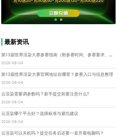
个人渲染农场
小型渲染农场
自建渲染农场
视频渲染农场
渲染农场软件
cpu渲染农场
渲染农场费用
渲染农场下载
模型软件
建模渲染软件
三维建模渲染
3d建模渲染
手机建模渲染
瑞云渲染案例
云渲染案例
云渲染农场
云渲染农场优势
便宜的渲染农场
最新资讯
C4D渲染农场
传统渲染农场
渲染农场怎么选
渲染农场收费
云渲染农场价格
瑞云渲染农场价格
第13届世界渲染大赛参赛指南（附参赛时间、参赛要求、赛事奖励等）
动画渲染农场
动画渲染农场价格
2026-08-04
第十一届世界渲染大赛
世界渲染大赛时间
第13届世界渲染大赛官网地址在哪里？参赛入口与信息整理
世界渲染大赛官网
国际渲染大赛
国际渲染大赛排名
2026-08-04
世界渲染大赛软件
UE云渲染
网页云渲染
瑞云官网
瑞云科技
端云
瑞云渲染官网
云渲染需要调参数吗？新手提交前要注意什么?
云渲染官网
深圳瑞云
瑞云客户端
2026-08-04
瑞云渲染客户端
瑞云动画客户端
renderbus
网络渲染软件
云渲染服务
云渲染怎么收费
云渲染哪个平台好？选择标准与避坑建议
云渲染怎么用
云渲染平台
云渲染软件
2026-08-04
云渲染技术
云渲染原理
云渲染插件
云渲染软件
云渲染可以关机吗？提交任务后还要一直开着电脑吗？
云渲染引擎
云渲染主机
云渲染软件厂家