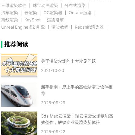
三维渲染软件
珠宝动画渲染
分布式渲染
汽车渲染
云渲染
OC渲染器
Octane渲染
离线渲染
KeyShot
渲染引擎
Unreal Engine虚幻引擎
渲染教程
Redshift渲染器
Blender教程
渲染插件
zbrush实例教程
推荐阅读
3D模型教程
3D建模案例
网络渲染
推荐阅读
云渲染农场使用教程
渲染有噪点
渲染降噪
渲染图黑色
云渲染农场价格
CG建模
Maya
关于渲染农场的十大常见问题
建筑效果图渲染
渲染速度慢
贴图教程
CG角色制作心得
动画渲染
2021-10-20
在线渲染
渲染器
渲染技巧
雕刻3D模型
GPU渲染
cg动画渲染
Blender云端渲染
maya渲染
CG动画
动画制作
新手指南：易上手的高铁站渲染软件推
Blender
CG渲染
渲染农场
云端渲染
荐
3dmax云端渲染
c4d云端渲染
unity3d云端渲染
2025-09-29
渲染图
CG原画
渲染焦散
云渲染疑问
clarisse教程
拟真人物制作
实时渲染
视觉效果
3ds Max云渲染：瑞云渲染农场赋能高
视觉特效
特效
VRay制作案例
VFX案例
效创作，解锁专业级渲染新体验
手动渲染农场
云渲染小课堂
云渲染技巧
2025-09-22