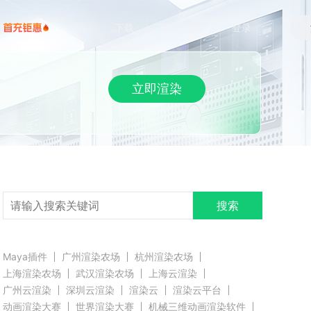
下载
帮助/教程
登录
立即渲染
搜索
Maya插件
广州渲染农场
杭州渲染农场
上海渲染农场
武汉渲染农场
上海云渲染
广州云渲染
深圳云渲染
渲染云
渲染云平台
动画渲染大赛
世界渲染大赛
机械三维动画渲染软件