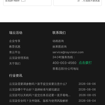
安浅谈FX制作（二）
3》，打造影片新高度
瑞云活动
联系我们
企业专享
动画咨询
教育优惠
效果图咨询
青云平台
service@rayvision.com
24小时服务热线：
云渲染管理系统
点击拨打
400-003-4560
关于我们
查看总部/分公司地址
行业资讯
云渲染需要调参数吗？新手提交前要注意什么?
2026-08-06
云渲染哪个平台好？选择标准与避坑建议
2026-08-06
云渲染可以关机吗？提交任务后还要一直开着电脑吗？
2026-08-05
云渲染安全吗？文件隐私、版权与使用风险解析
2026-08-04