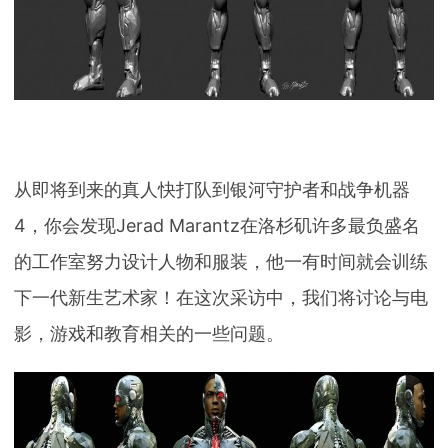
下载
动画客户端
动画客户端
动画客户端
动画客户端
动画客户端
动画客户端
效果图客户端
效果图客户端
效果图客户端
效果图客户端
效果图客户端
效果图客户端
帮助/教程
登录
从即将到来的真人快打队到银河守护者和战争机器
4，你会发现Jerad Marantz在洛杉矶许多最负盛名
的工作室努力设计人物和服装，他一有时间就会训练
下一代新生艺术家！在这次采访中，我们将讨论与电
影，游戏和教育相关的一些问题。