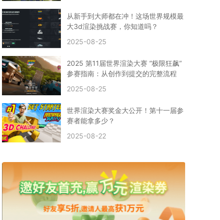
CPU渲染
Arnold案例
3ds Max建模
特效渲染
vr渲染器
效果图渲染
免费云渲染
Autodesk
从新手到大师都在冲！这场世界规模最
2D转3D
SU渲染
圣诞短片
风暴幽灵船
大3d渲染挑战赛，你知道吗？
云渲染大咖专访
CG电影云渲染案例
2025-08-25
Houdini建模案例
自助云渲染农场
Maya使用教程
CG人物制作
Maya基础知识
Blender渲染技巧
2025 第11届世界渲染大赛 “极限狂飙”
3ds Max资讯
3ds Max教程
CG软件资讯
参赛指南：从创作到提交的完整流程
3d云渲染
3dmax渲染
C4D|3d渲染加速
2025-08-25
Substance Painter
3D场景建模教程
渲染设置
vray网络渲染
SAAS渲染农场
Lumion
世界渲染大赛奖金大公开！第十一届参
ZBrush技巧
SketchUp教程
3dmax 渲染慢
赛者能拿多少？
渲染卡顿
云渲染怎么收费
分层渲染
多机渲染
2025-08-22
纹理渲染
全局光引擎
渲染贴图
展UV
拓扑结构
云渲染哪个平台好？
什么是云渲染？
渲染溢色
渲染光斑
渲染软件
3D渲染技术
EEVEE渲染器
Cycles渲染器
C4D教程
Corona降噪器
奥斯卡
电影
建模渲染
人物建模渲染
在线建模渲染
北京渲染农场
成都动画渲染
免费渲染农场
网络渲染农场