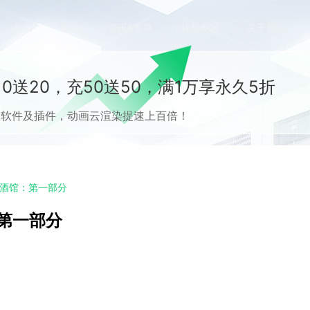
价格
案例
资讯&赛事
特惠专区
关于我们
0送20，充50送50，满1万享永久5折
流CG软件及插件，动画云渲染提速上百倍！
rn酒馆：第一部分
：第一部分