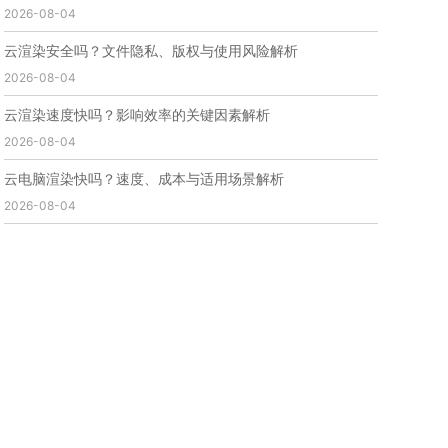
2026-08-04
免费云渲染
云渲染厂家地址
云渲染下载
云渲染网站
云渲染收费
云渲染厂家
云渲染厂商
云渲染安全吗？文件隐私、版权与使用风险解析
云渲染费用
云渲染价格
云渲染参数
云渲染系统
2026-08-04
云渲染架构
第五届瑞云3d渲染动画创作大赛
瑞云渲染大赛
3d渲染大赛
CG动画渲染大赛
云渲染速度快吗？影响效率的关键因素解析
瑞云渲染大赛报名页
瑞云渲染大赛参赛规则
2026-08-04
瑞云渲染大赛奖项
瑞云渲染大赛历届大赛回顾
云电脑渲染快吗？速度、成本与适用场景解析
云渲染电脑
云渲染配置
云主机渲染
视频云渲染
2026-08-04
实时渲染云
实时渲染原理
离线渲染技术
视频云渲染平台
云端渲染器
云端渲染软件