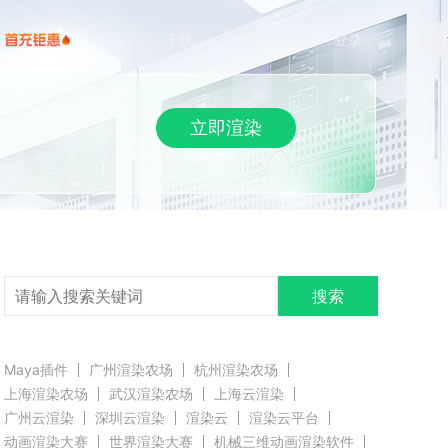
下载
帮助/教程
登录
立即渲染
搜索
Maya插件
广州渲染农场
杭州渲染农场
上海渲染农场
武汉渲染农场
上海云渲染
广州云渲染
深圳云渲染
渲染云
渲染云平台
动画渲染大赛
世界渲染大赛
机械三维动画渲染软件