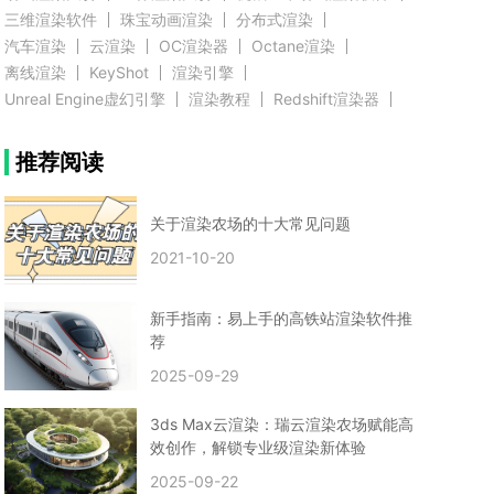
三维渲染软件
珠宝动画渲染
分布式渲染
汽车渲染
云渲染
OC渲染器
Octane渲染
离线渲染
KeyShot
渲染引擎
Unreal Engine虚幻引擎
渲染教程
Redshift渲染器
Blender教程
渲染插件
zbrush实例教程
推荐阅读
3D模型教程
3D建模案例
网络渲染
推荐阅读
云渲染农场使用教程
渲染有噪点
渲染降噪
渲染图黑色
云渲染农场价格
CG建模
Maya
关于渲染农场的十大常见问题
建筑效果图渲染
渲染速度慢
贴图教程
CG角色制作心得
动画渲染
2021-10-20
在线渲染
渲染器
渲染技巧
雕刻3D模型
GPU渲染
cg动画渲染
Blender云端渲染
maya渲染
CG动画
动画制作
新手指南：易上手的高铁站渲染软件推
Blender
CG渲染
渲染农场
云端渲染
荐
3dmax云端渲染
c4d云端渲染
unity3d云端渲染
2025-09-29
渲染图
CG原画
渲染焦散
云渲染疑问
clarisse教程
拟真人物制作
实时渲染
视觉效果
3ds Max云渲染：瑞云渲染农场赋能高
视觉特效
特效
VRay制作案例
VFX案例
效创作，解锁专业级渲染新体验
手动渲染农场
云渲染小课堂
云渲染技巧
2025-09-22