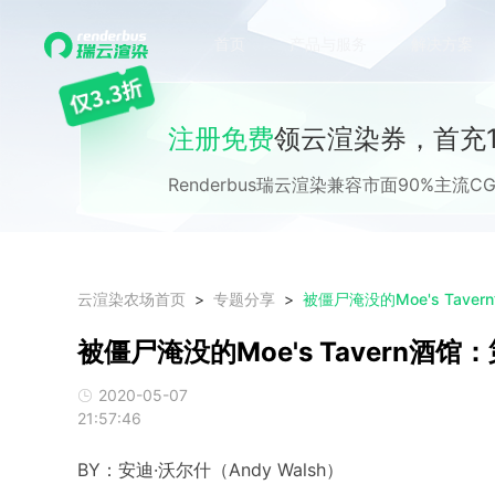
首页
产品与服务
解决方案
注册免费
领云渲染券，首充1
Renderbus瑞云渲染兼容市面90%主
云渲染农场首页
专题分享
被僵尸淹没的Moe's Tave
被僵尸淹没的Moe's Tavern酒馆
2020-05-07
21:57:46
BY：安迪·沃尔什（Andy Walsh）