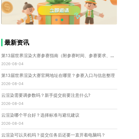
个人渲染农场
小型渲染农场
自建渲染农场
视频渲染农场
渲染农场软件
cpu渲染农场
渲染农场费用
渲染农场下载
模型软件
建模渲染软件
三维建模渲染
3d建模渲染
手机建模渲染
瑞云渲染案例
云渲染案例
云渲染农场
云渲染农场优势
便宜的渲染农场
最新资讯
C4D渲染农场
传统渲染农场
渲染农场怎么选
渲染农场收费
云渲染农场价格
瑞云渲染农场价格
第13届世界渲染大赛参赛指南（附参赛时间、参赛要求、赛事奖励等）
动画渲染农场
动画渲染农场价格
2026-08-04
第十一届世界渲染大赛
世界渲染大赛时间
第13届世界渲染大赛官网地址在哪里？参赛入口与信息整理
世界渲染大赛官网
国际渲染大赛
国际渲染大赛排名
2026-08-04
世界渲染大赛软件
UE云渲染
网页云渲染
瑞云官网
瑞云科技
端云
瑞云渲染官网
云渲染需要调参数吗？新手提交前要注意什么?
云渲染官网
深圳瑞云
瑞云客户端
2026-08-04
瑞云渲染客户端
瑞云动画客户端
renderbus
网络渲染软件
云渲染服务
云渲染怎么收费
云渲染哪个平台好？选择标准与避坑建议
云渲染怎么用
云渲染平台
云渲染软件
2026-08-04
云渲染技术
云渲染原理
云渲染插件
云渲染软件
云渲染可以关机吗？提交任务后还要一直开着电脑吗？
云渲染引擎
云渲染主机
云渲染软件厂家