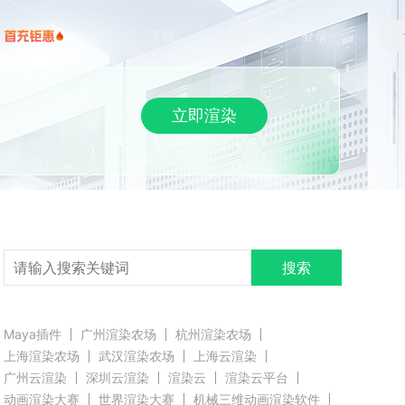
下载
帮助/教程
登录
立即渲染
搜索
Maya插件
广州渲染农场
杭州渲染农场
上海渲染农场
武汉渲染农场
上海云渲染
广州云渲染
深圳云渲染
渲染云
渲染云平台
动画渲染大赛
世界渲染大赛
机械三维动画渲染软件