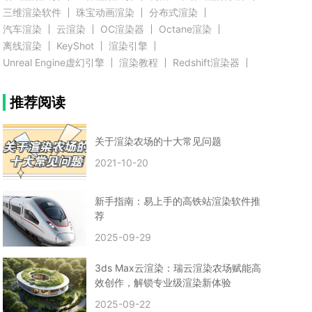
三维渲染软件
珠宝动画渲染
分布式渲染
汽车渲染
云渲染
OC渲染器
Octane渲染
离线渲染
KeyShot
渲染引擎
Unreal Engine虚幻引擎
渲染教程
Redshift渲染器
Blender教程
渲染插件
zbrush实例教程
推荐阅读
3D模型教程
3D建模案例
网络渲染
推荐阅读
云渲染农场使用教程
渲染有噪点
渲染降噪
渲染图黑色
云渲染农场价格
CG建模
Maya
关于渲染农场的十大常见问题
建筑效果图渲染
渲染速度慢
贴图教程
CG角色制作心得
动画渲染
2021-10-20
在线渲染
渲染器
渲染技巧
雕刻3D模型
GPU渲染
cg动画渲染
Blender云端渲染
maya渲染
CG动画
动画制作
新手指南：易上手的高铁站渲染软件推
Blender
CG渲染
渲染农场
云端渲染
荐
3dmax云端渲染
c4d云端渲染
unity3d云端渲染
2025-09-29
渲染图
CG原画
渲染焦散
云渲染疑问
clarisse教程
拟真人物制作
实时渲染
视觉效果
3ds Max云渲染：瑞云渲染农场赋能高
视觉特效
特效
VRay制作案例
VFX案例
效创作，解锁专业级渲染新体验
手动渲染农场
云渲染小课堂
云渲染技巧
2025-09-22