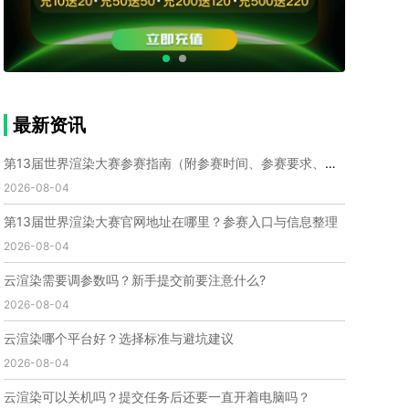
个人渲染农场
小型渲染农场
自建渲染农场
视频渲染农场
渲染农场软件
cpu渲染农场
渲染农场费用
渲染农场下载
模型软件
建模渲染软件
三维建模渲染
3d建模渲染
手机建模渲染
瑞云渲染案例
云渲染案例
云渲染农场
云渲染农场优势
便宜的渲染农场
最新资讯
C4D渲染农场
传统渲染农场
渲染农场怎么选
渲染农场收费
云渲染农场价格
瑞云渲染农场价格
第13届世界渲染大赛参赛指南（附参赛时间、参赛要求、赛事奖励等）
动画渲染农场
动画渲染农场价格
2026-08-04
第十一届世界渲染大赛
世界渲染大赛时间
第13届世界渲染大赛官网地址在哪里？参赛入口与信息整理
世界渲染大赛官网
国际渲染大赛
国际渲染大赛排名
2026-08-04
世界渲染大赛软件
UE云渲染
网页云渲染
瑞云官网
瑞云科技
端云
瑞云渲染官网
云渲染需要调参数吗？新手提交前要注意什么?
云渲染官网
深圳瑞云
瑞云客户端
2026-08-04
瑞云渲染客户端
瑞云动画客户端
renderbus
网络渲染软件
云渲染服务
云渲染怎么收费
云渲染哪个平台好？选择标准与避坑建议
云渲染怎么用
云渲染平台
云渲染软件
2026-08-04
云渲染技术
云渲染原理
云渲染插件
云渲染软件
云渲染可以关机吗？提交任务后还要一直开着电脑吗？
云渲染引擎
云渲染主机
云渲染软件厂家