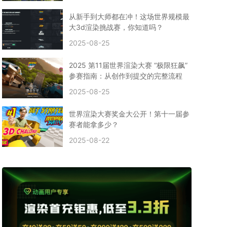
CPU渲染
Arnold案例
3ds Max建模
特效渲染
vr渲染器
效果图渲染
免费云渲染
Autodesk
从新手到大师都在冲！这场世界规模最
2D转3D
SU渲染
圣诞短片
风暴幽灵船
大3d渲染挑战赛，你知道吗？
云渲染大咖专访
CG电影云渲染案例
2025-08-25
Houdini建模案例
自助云渲染农场
Maya使用教程
CG人物制作
Maya基础知识
Blender渲染技巧
2025 第11届世界渲染大赛 “极限狂飙”
3ds Max资讯
3ds Max教程
CG软件资讯
参赛指南：从创作到提交的完整流程
3d云渲染
3dmax渲染
C4D|3d渲染加速
2025-08-25
Substance Painter
3D场景建模教程
渲染设置
vray网络渲染
SAAS渲染农场
Lumion
世界渲染大赛奖金大公开！第十一届参
ZBrush技巧
SketchUp教程
3dmax 渲染慢
赛者能拿多少？
渲染卡顿
云渲染怎么收费
分层渲染
多机渲染
2025-08-22
纹理渲染
全局光引擎
渲染贴图
展UV
拓扑结构
云渲染哪个平台好？
什么是云渲染？
渲染溢色
渲染光斑
渲染软件
3D渲染技术
EEVEE渲染器
Cycles渲染器
C4D教程
Corona降噪器
奥斯卡
电影
建模渲染
人物建模渲染
在线建模渲染
北京渲染农场
成都动画渲染
免费渲染农场
网络渲染农场