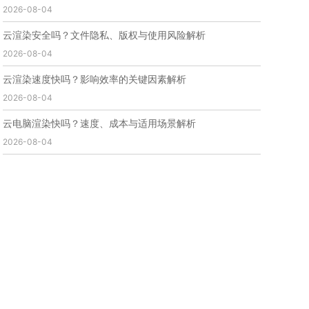
2026-08-04
免费云渲染
云渲染厂家地址
云渲染下载
云渲染网站
云渲染收费
云渲染厂家
云渲染厂商
云渲染安全吗？文件隐私、版权与使用风险解析
云渲染费用
云渲染价格
云渲染参数
云渲染系统
2026-08-04
云渲染架构
第五届瑞云3d渲染动画创作大赛
瑞云渲染大赛
3d渲染大赛
CG动画渲染大赛
云渲染速度快吗？影响效率的关键因素解析
瑞云渲染大赛报名页
瑞云渲染大赛参赛规则
2026-08-04
瑞云渲染大赛奖项
瑞云渲染大赛历届大赛回顾
云电脑渲染快吗？速度、成本与适用场景解析
云渲染电脑
云渲染配置
云主机渲染
视频云渲染
2026-08-04
实时渲染云
实时渲染原理
离线渲染技术
视频云渲染平台
云端渲染器
云端渲染软件