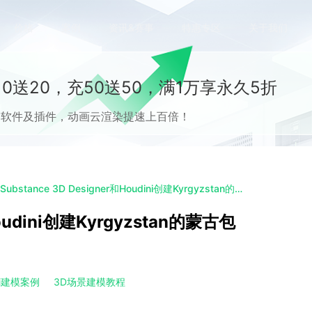
价格
案例
资讯&赛事
特惠专区
关于我们
0送20，充50送50，满1万享永久5折
流CG软件及插件，动画云渲染提速上百倍！
使用Substance 3D Designer和Houdini创建Kyrgyzstan的蒙古包（p2）
Houdini创建Kyrgyzstan的蒙古包
ni建模案例
3D场景建模教程