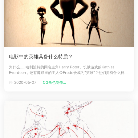
电影中的英雄具备什么特质？
为什么..... 哈利波特的同名主角Harry Poter、饥饿游戏的Katniss
Everdeen，还有魔戒里的主人公Frodo会成为"英雄"？他们拥有什么样共
同的人格特质？有什么相似的蜕变经历？ TED课程的宣传动画，言简意赅
2020-05-07
CG角色制作...
的解释了美国神话学大师坎伯笔下的"英雄旅程"。废话不多说，先看动画
吧！坎柏 Joseph Campbell