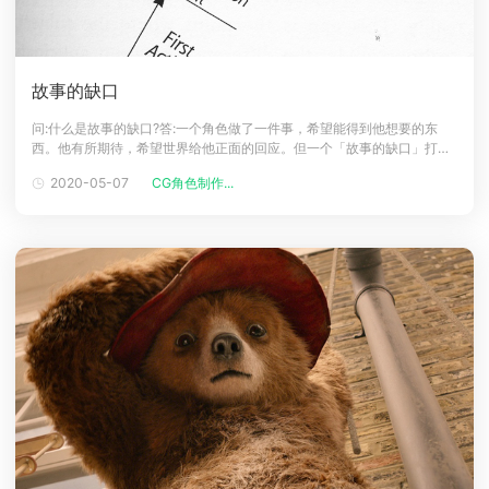
故事的缺口
问:什么是故事的缺口?答:一个角色做了一件事，希望能得到他想要的东
西。他有所期待，希望世界给他正面的回应。但一个「故事的缺口」打开
了(agapopens)。世界比他想的强，回应跟他想的不一样，像一个反派一
2020-05-07
CG角色制作...
样，跟他做对，阻挡他得到他想要的。「故事的缺口」就是故事中，角色
「行动」后，「期待」与「结果」的落差。「以为会发生」跟「真正发
生」的落差