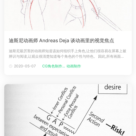
迪斯尼动画师 Andreas Deja 谈动画里的视觉焦点
迪斯尼最厉害的动画师知道该如何组织手上角色,让他们很容易在屏幕上被
辨识与阅读,让观众很清楚知道每个角色的个性与特色。 因此,所有画面上
的线条都强调着一个主要想法:画面的节奏变化将会引导观众的眼睛去看他
2020-05-07
CG角色制作...
动画制作
们该看的地方。这其实很不容易。因为观众往往只有很短的时间去观看,并
且理解发生了什么事,所以动画师必须把他手中的素材提炼出精华来吸引他
们。 我