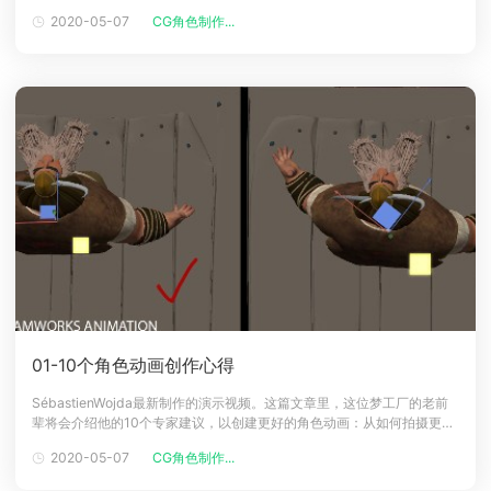
毛和嘴唇的快速运动。如果你看一下上面的图像，你可以看到（1）运动迅
2020-05-07
CG角色制作...
下载
速开始，产生强大的攻击，这也适用于眼睑的制作。我比较习惯在再次继
动画客户端
动画客户端
动画客户端
动画客户端
动画客户端
动画客户端
续运动之前，先停止运动，正如你可以在（2）和（3）之间看到的那
效果图客户端
效果图客户端
效果图客户端
效果图客户端
效果图客户端
效果图客户端
帮助/教程
登录
01-10个角色动画创作心得
SébastienWojda最新制作的演示视频。这篇文章里，这位梦工厂的老前
辈将会介绍他的10个专家建议，以创建更好的角色动画：从如何拍摄更好
的真人动作参考镜头到动画人物嘴型同步的技巧。我喜欢动画制作。我喜
2020-05-07
CG角色制作...
欢以不同的风格工作，从卡通风格到现实写照的，在梦工厂的最近几年
里，我开始频繁地使用真人动作参考镜头视频，这有助于改善我拍摄中的