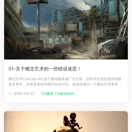
01-关于概念艺术的一些错误迷思！
概念艺术Concept Art 这个领域越来越广为人知，也时常出现在国外的媒
体文章中，也有较多的书籍开始在讨论，这使得成为一个概念艺术家变成
许多人的目标，很多设计学校也纷纷针对概念艺术及游戏艺术 （Game
2020-05-07
CG建模
CG角色制作...
Art，其中也包含介面设计与3D模型制作等）成立课程。这一个很新的领
域''成为一个概念艺术家''的想法在短时间内大量的增加，很多人也