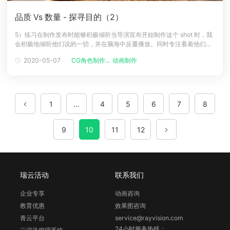
品质 Vs 数量 - 探寻目的（2）
5）练习在制作发布时能够积极倾听当导演宣布开始制作这个 shot 时，我
会积极地倾听他们说的一切，并在脑海中反覆播放。同时专注看着他们的
眼神与脸部表情，而不是死盯着萤幕。我会用积极的肢体语言来认同他们
2020-05-07
CG角色制作...
动画制作
正在说的事情，并且尽我所能地勾勒出所有的相关资讯。然后在笔记本中
写下关键字句，特别是当导演说“这很重要”的时候。我还会问一些关于角
色动机、情
1
...
4
5
6
7
8
9
10
11
12
瑞云活动
联系我们
企业专享
动画咨询
教育优惠
效果图咨询
青云平台
service@rayvision.com
24小时服务热线：