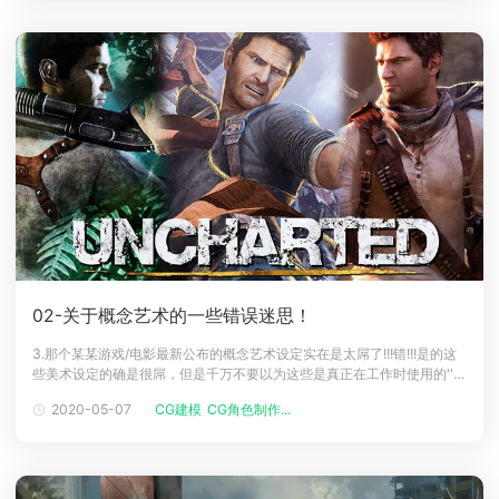
表演。从
02-关于概念艺术的一些错误迷思！
3.那个某某游戏/电影最新公布的概念艺术设定实在是太屌了!!!错!!!是的这
些美术设定的确是很屌，但是千万不要以为这些是真正在工作时使用的''概
念艺术''，相反的这些是用来做为行销使用的美术设定（Promo Art），这
2020-05-07
CG建模
CG角色制作...
些行销用的美术往往花了比一般正常的概念艺术设定更多的时间与精力，
而且是概念艺术确定后再重制的，并不是概念艺术家在发展概念