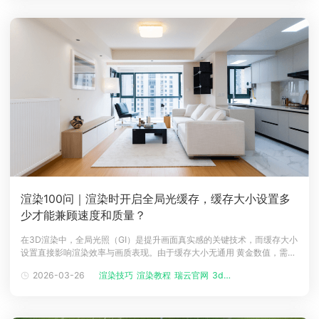
要。本文将详
渲染100问｜渲染时开启全局光缓存，缓存大小设置多
少才能兼顾速度和质量？
在3D渲染中，全局光照（GI）是提升画面真实感的关键技术，而缓存大小
设置直接影响渲染效率与画质表现。由于缓存大小无通用 黄金数值，需结
合场景复杂度、内存配置和渲染器特性灵活调整，专业的渲染农场能为参
2026-03-26
渲染技巧
渲染教程
瑞云官网
3d云渲染
数调试提供高效算力支撑，瑞云渲染农场凭借海量节点与存储优化，成为
平衡速度与质量的可靠保障。​一、缓存大小设置的核心原则与实操技巧​1.
按场景