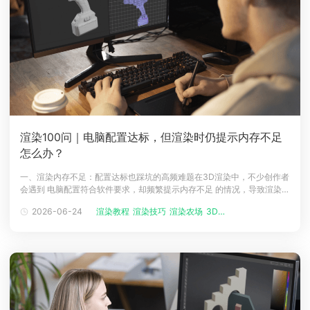
渲染100问｜电脑配置达标，但渲染时仍提示内存不足
怎么办？
一、渲染内存不足：配置达标也踩坑的高频难题​在3D渲染中，不少创作者
会遇到 电脑配置符合软件要求，却频繁提示内存不足 的情况，导致渲染中
断、进度归零，严重影响项目推进。这一问题多源于场景优化不足、渲染
2026-06-24
渲染教程
渲染技巧
渲染农场
3D渲染技术
设置不当或内存调度问题，而专业的渲染农场能从根源突破本地内存限
制，瑞云渲染农场凭借云端超大内存节点，成为解决此类问题的高效选
择。​二、六大核