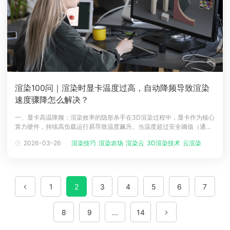
渲染100问｜渲染时显卡温度过高，自动降频导致渲染
速度骤降怎么解决？
一、显卡高温降频：渲染效率的隐形杀手在3D渲染过程中，显卡作为核心
算力硬件，持续高负载运行易导致温度飙升。当温度超过安全阈值（通常
85℃以上），显卡会自动降频保护，直接造成渲染速度骤降50% 以上，
2026-03-26
渲染技巧
渲染农场
渲染云
3D渲染技术
云渲染
云渲染农
严重影响项目交付效率。专业的渲染农场能从根源规避硬件限制，瑞云渲
染农场凭借云端分布式算力，成为解决显卡高温降频问题的高效选择。
二、三大解决方案
1
2
3
4
5
6
7
8
9
...
14