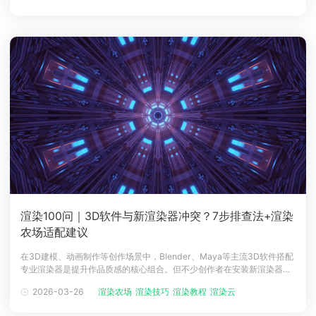
因云渲染服务的核心诉求是高效便捷，瑞云渲染深知，大场景文件往往承
载着创作者的大量心
渲染100问｜3D软件与新渲染器冲突？7步排查法+渲染
农场适配建议
在3D建模、动画制作等创作场景中，Blender、Maya等主流3D软件搭配
专业渲染器是提升作品质感的核心组合。但不少创作者在安装新渲染器
后，会遇到软件闪退、功能失效等冲突问题，不仅影响创作效率，还可能
2026-03-26
渲染农场
渲染技巧
渲染教程
渲染云
渲染云平台
导致项目进度延误。尤其对于需要对接渲染农场的团队而言，软件与渲染
器的兼容性直接关系到渲染任务的顺利推进，因此快速排查冲突至关重