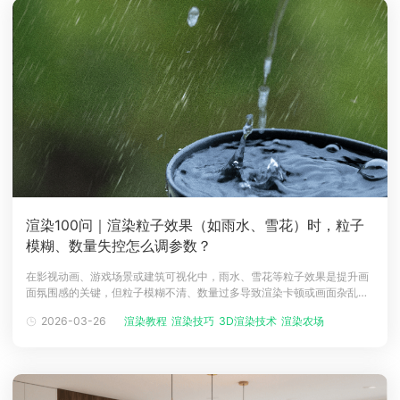
渲染100问｜渲染粒子效果（如雨水、雪花）时，粒子
模糊、数量失控怎么调参数？
在影视动画、游戏场景或建筑可视化中，雨水、雪花等粒子效果是提升画
面氛围感的关键，但粒子模糊不清、数量过多导致渲染卡顿或画面杂乱，
是创作者高频遇到的问题。这一现象本质是发射源、物理属性与渲染器参
2026-03-26
渲染教程
渲染技巧
3D渲染技术
渲染农场
动画渲染
数不匹配，而专业的渲染农场能为参数调试提供高效算力支持，瑞云渲染
农场凭借海量节点与兼容性优势，成为解决粒子渲染难题的核心助力。
一、三大核心参数调整，