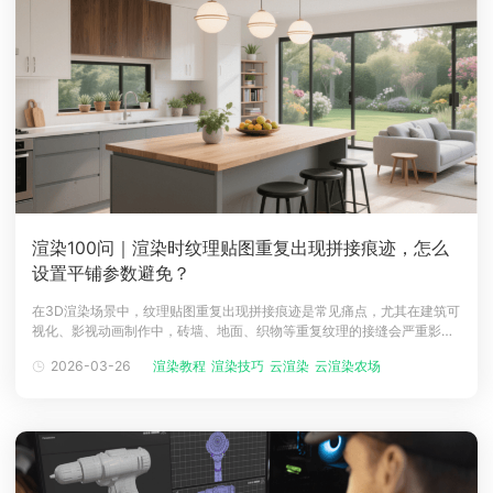
渲染100问｜渲染时纹理贴图重复出现拼接痕迹，怎么
设置平铺参数避免？
在3D渲染场景中，纹理贴图重复出现拼接痕迹是常见痛点，尤其在建筑可
视化、影视动画制作中，砖墙、地面、织物等重复纹理的接缝会严重影响
画面真实感。这一问题本质是纹理平铺的规律性导致，而专业的渲染农场
2026-03-26
渲染教程
渲染技巧
云渲染
云渲染农场
3d云渲染
能为参数调试和效果校验提供高效支持，瑞云渲染农场更是凭借全流程优
化，成为解决此类问题的可靠后盾。一、四大平铺参数设置技巧，告别拼
接痕迹​1. 调整