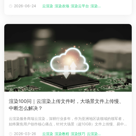
搭建高端本地渲染设备，也无需繁琐安装各类渲染软件，只需简单上传模
2026-06-24
云渲染
渲染农场
渲染云平台
渲染技巧
下载
型文件、设置渲染参数，就能快速生成高清渲染成品，有效解决本地渲染
动画客户端
动画客户端
动画客户端
动画客户端
动画客户端
动画客户端
卡顿、耗时过长、硬件成本过高的行业痛点。一、重点推荐：瑞云渲染
（国内云渲染标杆）目前
效果图客户端
效果图客户端
效果图客户端
效果图客户端
效果图客户端
效果图客户端
帮助/教程
登录
渲染100问｜云渲染上传文件时，大场景文件上传慢、
中断怎么解决？
云渲染服务商瑞云渲染，深耕行业多年，作为亚洲地区该领域的领军者，
始终聚焦用户创作核心痛点，针对大场景（超10GB）文件上传慢、易中
断的行业常见问题，依托自研技术与丰富服务经验，打造全方位、可落地
2026-03-26
云渲染
渲染教程
渲染技巧
云渲染农场
的专属解决方案，助力创作者提升工作效率。一、大场景文件上传慢的原