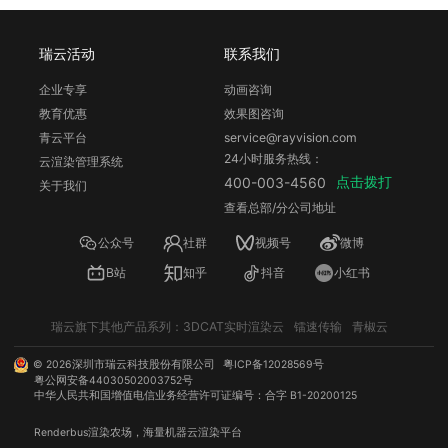
瑞云活动
联系我们
企业专享
动画咨询
教育优惠
效果图咨询
青云平台
service@rayvision.com
24小时服务热线：
云渲染管理系统
点击拨打
400-003-4560
关于我们
查看总部/分公司地址
公众号
社群
视频号
微博
B站
知乎
抖音
小红书
瑞云旗下其他产品系列：
3DCAT实时渲染云
镭速传输
青椒云
©
2026
深圳市瑞云科技股份有限公司
粤ICP备12028569号
粤公网安备44030502003752号
中华人民共和国增值电信业务经营许可证编号：合字 B1-20200125
Renderbus
渲染农场
，海量机器
云渲染
平台