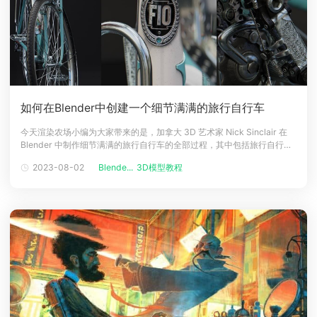
如何在Blender中创建一个细节满满的旅行自行车
今天渲染农场小编为大家带来的是，加拿大 3D 艺术家 Nick Sinclair 在
Blender 中制作细节满满的旅行自行车的全部过程，其中包括旅行自行车
的建模、造型、纹理、拓扑、渲染和灯光构图等制作教程，现在就一起阅
2023-08-02
Blende...
3D模型教程
读吧！介绍大家好，我是 Nick Sinclair，一位来自加拿大温尼伯的 3D 艺
术家。我之前受聘在一家使用基于 Bl