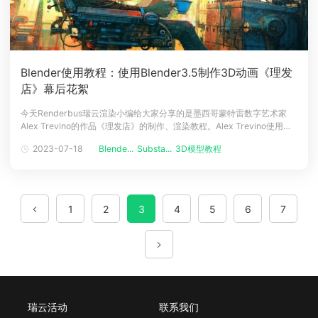
Blender使用教程：使用Blender3.5制作3D动画《理发
店》幕后花絮
今天Renderbus瑞云渲染小编给大家分享的是墨西哥蒙特雷数字艺术家
Alex Trevino的作品《理发店》的制作、渲染教程。Alex Trevino使用了
Blender 3.5和Adob​​e Substance 3D软件来进行作品创作。希望对大家
2023-07-18
Blende...
Substa...
3D模型教程
在使用Blender 3.5和Adob​​e Substance 3D软件创建3D动漫作
1
2
3
4
5
6
7
瑞云活动
联系我们