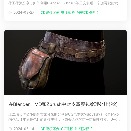
作工作流分享，如何利用Blender、Zbrush等工具实现一个超写实的索尼
下载
Dualshock 2游戏手柄。介绍大家好！我叫 Konstantin Kan。今年 19
动画客户端
动画客户端
动画客户端
动画客户端
动画客户端
动画客户端
2024-05-27
3D建模案例
贴图教程
雕刻3D模型
3D模型教程
岁，住在俄罗斯圣彼得堡。两年前开始学习3D建模，就认定了要往这个方
向发展，到现在也积累了道具制作的经验。目
效果图客户端
效果图客户端
效果图客户端
效果图客户端
效果图客户端
效果图客户端
帮助/教程
登录
在Blender、MD和Zbrush中对皮革腰包纹理处理(P2)
上次瑞云渲染小编给大家带来的分享是CG艺术家Vladyslava Fomenko
的作品【皮革腰包】的建模步骤，下篇会具体的讲一讲纹理材质、UV烘
焙、灯光渲染等技巧。皮革腰包重新拓扑、UV 映射和烘焙使用低多边形
2024-05-14
3D建模案例
CG建模
贴图教程
3D模型教程
模型和烘焙有点具有挑战性。保持平滑的轮廓至关重要，但第一次我没有