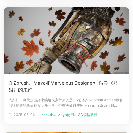
在Zbrush、Maya和Marvelous Designer中渲染《只
狼》的炮臂
大家好，今天云渲染小编给大家带来的是CG艺术家Naoman Ahmad制作
只狼炮臂的幕后花絮，并分享一些有关如何使用 Maya、ZBrush 和
Marmoset Toolbag 进行建模和纹理的实战技巧。介绍大家好，我叫纳奥
2025-05-06
zbrush...
Maya使用...
3D模型教程
曼艾哈迈德，一名来自加拿大蒙特利尔的游戏和视觉特效艺术家。我参与
过《变形金刚：野兽崛起》、《黑亚当》、《怪奇物语》