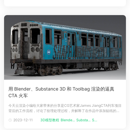
足够的多边形，所以我不得不重做。此外，在袋子的凹陷区域进行重新拓
用 Blender、Substance 3D 和 Toolbag 渲染的逼真
CTA 火车
今天云渲染小编给大家带来的分享是CG艺术家James JiangCTA列车项目
背后的工作流程，讨论了纹理处理过程，并解释了在作品中添加贴纸的原
因。介绍大家好！我叫 James Jiang，是 Crystal Dynamics 的一名环境
2023-12-11
3D模型教程
Blende...
Substa...
SU渲染
艺术家，来自中国。我去年五月从芝加哥哥伦比亚学院获得了计算机动画
学位。毕业后，作为副环境艺术家加入 Cr