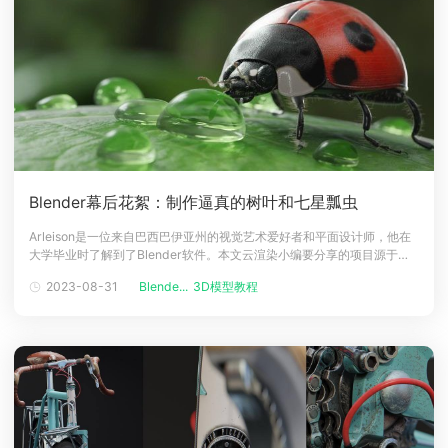
Blender幕后花絮：制作逼真的树叶和七星瓢虫
Arleison是一位来自巴西巴伊亚州的视觉艺术爱好者和平面设计师，他在
大学毕业时了解到了Blender软件。本文云渲染小编要分享的项目源于巴
西Escola Revolution的一门课程： "使用Blender进行3D专业培训"，作
2023-08-31
Blende...
3D模型教程
者在此过程中用Blender等软件制作了逼真的树叶和七星瓢虫。介绍大家
好！我叫 Arleison Meir