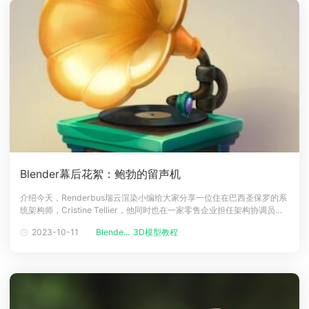
Blender幕后花絮：鲍勃的留声机
介绍今天，Renderbus瑞云渲染小编给大家分享一位住在巴西圣保罗的系
统架构师，Cristine Tellier，他同时也在一家零售企业担任架构协调员的
职位。此外他也是一名3D 建模自由职业者。Cristine在参加游戏开发课程
2023-10-11
Blende...
3D模型教程
时发现了 3D 建模，并开始喜欢上了它，同时他也发现了他具有这方面的
天赋。自 2018 年以来，Cristin