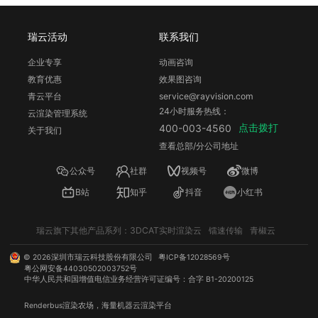
瑞云活动
联系我们
企业专享
动画咨询
教育优惠
效果图咨询
青云平台
service@rayvision.com
24小时服务热线：
云渲染管理系统
点击拨打
400-003-4560
关于我们
查看总部/分公司地址
公众号
社群
视频号
微博
B站
知乎
抖音
小红书
瑞云旗下其他产品系列：
3DCAT实时渲染云
镭速传输
青椒云
©
2026
深圳市瑞云科技股份有限公司
粤ICP备12028569号
粤公网安备44030502003752号
中华人民共和国增值电信业务经营许可证编号：合字 B1-20200125
Renderbus
渲染农场
，海量机器
云渲染
平台