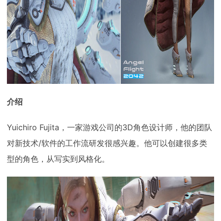
下载
动画客户端
动画客户端
动画客户端
动画客户端
动画客户端
动画客户端
效果图客户端
效果图客户端
效果图客户端
效果图客户端
效果图客户端
效果图客户端
帮助/教程
登录
介绍
Yuichiro Fujita，一家游戏公司的3D角色设计师，他的团队
对新技术/软件的工作流研发很感兴趣。他可以创建很多类
型的角色，从写实到风格化。