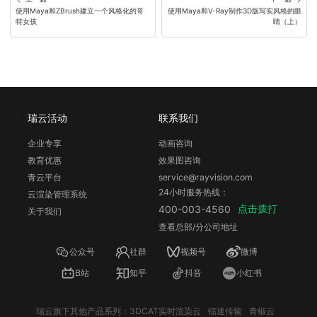
使用Maya和ZBrush建立一个风格化的哥
使用Maya和V-Ray制作3D版写实风格的眼
特女孩
睛（上）
瑞云活动
联系我们
企业专享
动画咨询
教育优惠
效果图咨询
青云平台
service@rayvision.com
24小时服务热线：
云渲染管理系统
点击拨打
400-003-4560
关于我们
查看总部/分公司地址
公众号
社群
视频号
微博
B站
知乎
抖音
小红书
瑞云旗下其他产品系列：
3DCAT实时渲染云
镭速传输
青椒云