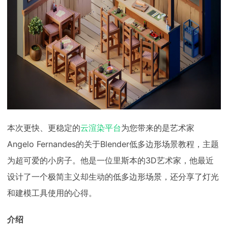
下载
动画客户端
动画客户端
动画客户端
动画客户端
动画客户端
动画客户端
效果图客户端
效果图客户端
效果图客户端
效果图客户端
效果图客户端
效果图客户端
帮助/教程
登录
本次更快、更稳定的
云渲染平台
为您带来的是艺术家
Angelo Fernandes的关于Blender低多边形场景教程，主题
为超可爱的小房子。他是一位里斯本的3D艺术家，他最近
设计了一个极简主义却生动的低多边形场景，还分享了灯光
和建模工具使用的心得。
介绍