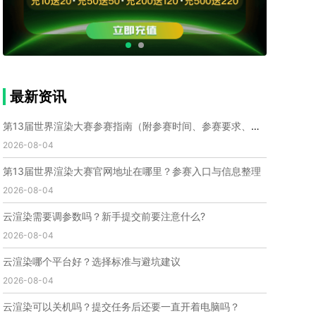
个人渲染农场
小型渲染农场
自建渲染农场
视频渲染农场
渲染农场软件
cpu渲染农场
渲染农场费用
渲染农场下载
模型软件
建模渲染软件
三维建模渲染
3d建模渲染
手机建模渲染
瑞云渲染案例
云渲染案例
云渲染农场
云渲染农场优势
便宜的渲染农场
最新资讯
C4D渲染农场
传统渲染农场
渲染农场怎么选
渲染农场收费
云渲染农场价格
瑞云渲染农场价格
第13届世界渲染大赛参赛指南（附参赛时间、参赛要求、赛事奖励等）
动画渲染农场
动画渲染农场价格
2026-08-04
第十一届世界渲染大赛
世界渲染大赛时间
第13届世界渲染大赛官网地址在哪里？参赛入口与信息整理
世界渲染大赛官网
国际渲染大赛
国际渲染大赛排名
2026-08-04
世界渲染大赛软件
UE云渲染
网页云渲染
瑞云官网
瑞云科技
端云
瑞云渲染官网
云渲染需要调参数吗？新手提交前要注意什么?
云渲染官网
深圳瑞云
瑞云客户端
2026-08-04
瑞云渲染客户端
瑞云动画客户端
renderbus
网络渲染软件
云渲染服务
云渲染怎么收费
云渲染哪个平台好？选择标准与避坑建议
云渲染怎么用
云渲染平台
云渲染软件
2026-08-04
云渲染技术
云渲染原理
云渲染插件
云渲染软件
云渲染可以关机吗？提交任务后还要一直开着电脑吗？
云渲染引擎
云渲染主机
云渲染软件厂家