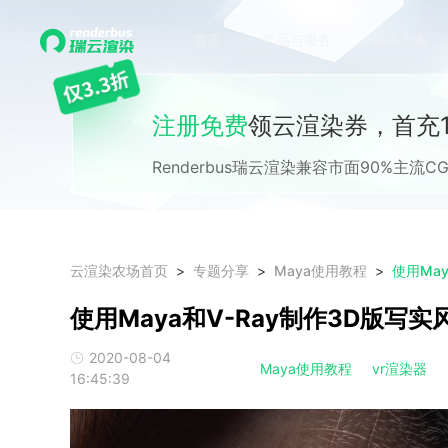
首页
产品与服务
解决方案
注册免费
领云渲染券，首充1
Renderbus瑞云渲染兼容市面90%主
云渲染农场首页
专题分享
Maya使用教程
使用Ma
使用Maya和V-Ray制作3D版写
2020-08-04
Maya使用教程
vr渲染器
16:45:39