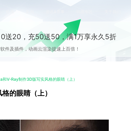
价格
案例
资讯&赛事
特惠专区
关于我们
0送20，充50送50，满1万享永久5折
流CG软件及插件，动画云渲染提速上百倍！
ya和V-Ray制作3D版写实风格的眼睛（上）
实风格的眼睛（上）