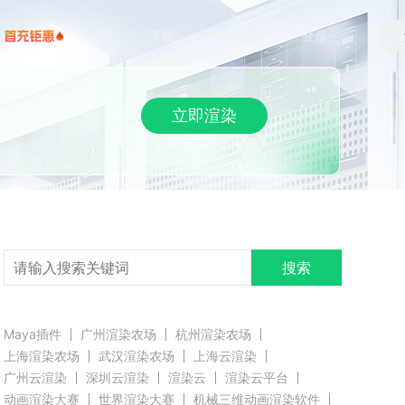
下载
帮助/教程
登录
立即渲染
搜索
Maya插件
广州渲染农场
杭州渲染农场
上海渲染农场
武汉渲染农场
上海云渲染
广州云渲染
深圳云渲染
渲染云
渲染云平台
动画渲染大赛
世界渲染大赛
机械三维动画渲染软件