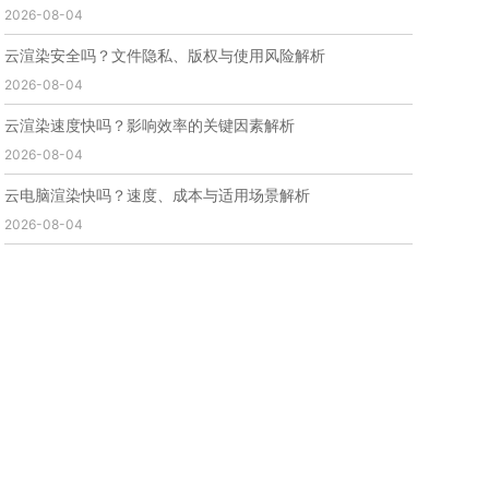
2026-08-04
免费云渲染
云渲染厂家地址
云渲染下载
云渲染网站
云渲染收费
云渲染厂家
云渲染厂商
云渲染安全吗？文件隐私、版权与使用风险解析
云渲染费用
云渲染价格
云渲染参数
云渲染系统
2026-08-04
云渲染架构
第五届瑞云3d渲染动画创作大赛
瑞云渲染大赛
3d渲染大赛
CG动画渲染大赛
云渲染速度快吗？影响效率的关键因素解析
瑞云渲染大赛报名页
瑞云渲染大赛参赛规则
2026-08-04
瑞云渲染大赛奖项
瑞云渲染大赛历届大赛回顾
云电脑渲染快吗？速度、成本与适用场景解析
云渲染电脑
云渲染配置
云主机渲染
视频云渲染
2026-08-04
实时渲染云
实时渲染原理
离线渲染技术
视频云渲染平台
云端渲染器
云端渲染软件