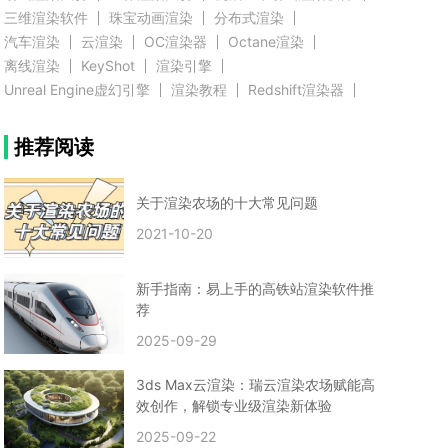
三维渲染软件
珠宝动画渲染
分布式渲染
汽车渲染
云渲染
OC渲染器
Octane渲染
离线渲染
KeyShot
渲染引擎
Unreal Engine虚幻引擎
渲染教程
Redshift渲染器
Blender教程
渲染插件
zbrush实例教程
推荐阅读
3D模型教程
3D建模案例
网络渲染
推荐阅读
云渲染农场使用教程
渲染有噪点
渲染降噪
渲染图黑色
云渲染农场价格
CG建模
Maya
关于渲染农场的十大常见问题
建筑效果图渲染
渲染速度慢
贴图教程
CG角色制作心得
动画渲染
2021-10-20
在线渲染
渲染器
渲染技巧
雕刻3D模型
GPU渲染
cg动画渲染
Blender云端渲染
maya渲染
CG动画
动画制作
新手指南：易上手的高铁站渲染软件推
Blender
CG渲染
渲染农场
云端渲染
荐
3dmax云端渲染
c4d云端渲染
unity3d云端渲染
2025-09-29
渲染图
CG原画
渲染焦散
云渲染疑问
clarisse教程
拟真人物制作
实时渲染
视觉效果
3ds Max云渲染：瑞云渲染农场赋能高
视觉特效
特效
VRay制作案例
VFX案例
效创作，解锁专业级渲染新体验
手动渲染农场
云渲染小课堂
云渲染技巧
2025-09-22