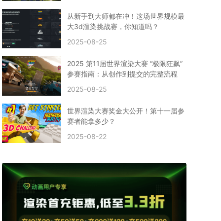
CPU渲染
Arnold案例
3ds Max建模
特效渲染
vr渲染器
效果图渲染
免费云渲染
Autodesk
从新手到大师都在冲！这场世界规模最
2D转3D
SU渲染
圣诞短片
风暴幽灵船
大3d渲染挑战赛，你知道吗？
云渲染大咖专访
CG电影云渲染案例
2025-08-25
Houdini建模案例
自助云渲染农场
Maya使用教程
CG人物制作
Maya基础知识
Blender渲染技巧
2025 第11届世界渲染大赛 “极限狂飙”
3ds Max资讯
3ds Max教程
CG软件资讯
参赛指南：从创作到提交的完整流程
3d云渲染
3dmax渲染
C4D|3d渲染加速
2025-08-25
Substance Painter
3D场景建模教程
渲染设置
vray网络渲染
SAAS渲染农场
Lumion
世界渲染大赛奖金大公开！第十一届参
ZBrush技巧
SketchUp教程
3dmax 渲染慢
赛者能拿多少？
渲染卡顿
云渲染怎么收费
分层渲染
多机渲染
2025-08-22
纹理渲染
全局光引擎
渲染贴图
展UV
拓扑结构
云渲染哪个平台好？
什么是云渲染？
渲染溢色
渲染光斑
渲染软件
3D渲染技术
EEVEE渲染器
Cycles渲染器
C4D教程
Corona降噪器
奥斯卡
电影
建模渲染
人物建模渲染
在线建模渲染
北京渲染农场
成都动画渲染
免费渲染农场
网络渲染农场