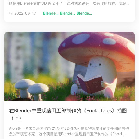
经使用Blender制作3D 近 2 年了，这对我来说是一次有趣的旅程。我是商
下载
科的学生，但我的主要兴趣在于 3D 和设计。因此，当我试图为自己寻找
动画客户端
动画客户端
动画客户端
动画客户端
动画客户端
动画客户端
2022-06-17
Blende...
Blende...
Blende...
合适的职业选择时，我决定成为一名设计师。然后我开始设计海报，然后
是照片处理。我的技能的很大一部分归功于Blender
效果图客户端
效果图客户端
效果图客户端
效果图客户端
效果图客户端
效果图客户端
帮助/教程
登录
在Blender中重现藤田五郎制作的《Enoki Tales》插图
（下）
Aloïs是一名来自法国里昂 21 岁的3D概念和视觉特效专业的学生和的有抱
负的环境艺术家！这个项目是用Blender重现藤田五郎制作的《Enoki