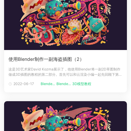
使用Blender制作一副海盗插图（2）
这是3D艺术家David Kozma展示了，他使用Blender将一副2D草图制作
做成3D插图的教程的第二部分。首先可以和云渲染小编一起先回顾下第一
部分：使用Blender制作一副海盗插图（1）模型制作鸟的裤子是个例外，
2022-06-17
Blende...
Blende...
3D模型教程
再试了很多方式之后，我使用了经典雕刻 + 重新拓扑方法让它们看起来像
我想象的那样：然后我从旧的硬表面教程中学到了一个技巧