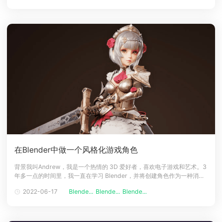
了我的 3D 学习！灵感和想法这个项目是我们老师布置的
在Blender中做一个风格化游戏角色
背景我叫Andrew，我是一个热情的 3D 爱好者，喜欢电子游戏和艺术。3
年多一点的时间里，我一直在学习 Blender，并将创建角色作为一种消
遣，希望有一天能将我的热情变成职业。Noelle 是miHoYo的流行视频游
2022-06-17
Blende...
Blende...
Blende...
戏Genshin Impact 中的角色。灵感作为一名 3D艺术家，逼真的角色从来
都不是我的强项之一。2020 年秋天