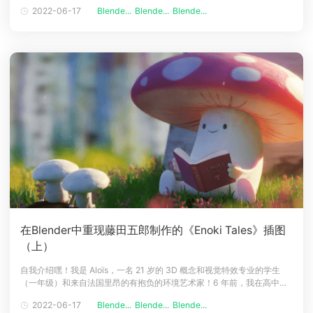
Tales》插图的作业教程的第二部分。首先可以和云渲染小编一起先回顾上
2022-06-17
Blende...
Blende...
Blende...
半部分：在Blender中重现藤田五郎制作的《Enoki Tales》插图（上）参
数设置我没有将草基推得太远，因为它在渲
在Blender中重现藤田五郎制作的《Enoki Tales》插图
（上）
自我介绍嘿！我是 Aloïs，一名 21 岁的 3D 概念和视觉特效专业的学生
（一年级）和来自法国里昂的有抱负的环境艺术家！6 年前，我在高中时
开始使用 Blender，起初这只是一种爱好，但后来我开始将 3D 视为一种
2022-06-17
Blende...
Blende...
Blende...
真正的工作机会和热情，它结合了我喜欢的创造力和科学。今年正式开始