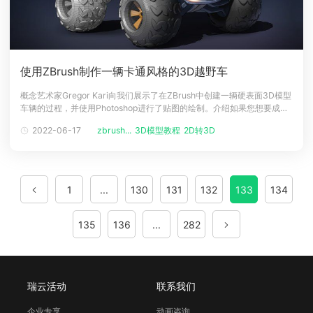
使用ZBrush制作一辆卡通风格的3D越野车
概念艺术家Gregor Kari向我们展示了在ZBrush中创建一辆硬表面3D模型
车辆的过程，并使用Photoshop进行了贴图的绘制。介绍如果您想要成为
一名3D艺术家，那么构建自己的透视图是一项非常有益的练习。但是，随
2022-06-17
zbrush...
3D模型教程
2D转3D
着职业生涯的进步，我们会发现从头开始制作所有内容并不总是最好的选
择。在本教程中，我将展示最为一名2D概念艺术家如何使用Z
1
...
130
131
132
133
134
135
136
...
282
瑞云活动
联系我们
企业专享
动画咨询