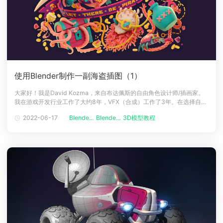
使用Blender制作一副海盗插图（1）
大家好！我是David Kozma，来自布达佩斯的自由角色设计师/插画家。
我在游戏开发行业工作了大约8年，VFX（合成）工作了3年。在选择自由
职业之前，我还曾是Gameloft Budapest的2D艺术主管，并帮助创建了
2022-06-17
Blende...
Blende...
3D模型教程
City Mania以及以艺术指导参与了Disney Getaway Blast等游戏。除此之
外，还参与制作了2个独立