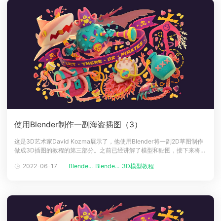
使用Blender制作一副海盗插图（3）
这是3D艺术家David Kozma展示了，他使用Blender将一副2D草图制作
做成3D插图的教程的第三部分。之前已经讲解了模型和贴图，接下来将是
纹理的部分。首先可以和云渲染小编一起先回顾下第二部分：使用
2022-06-17
Blende...
Blende...
3D模型教程
Blender制作一副海盗插图（2）合成在此之后，我使用Photoshop来合成
所有通道。这是我的图层调色板——我将附加图层标记为黄色