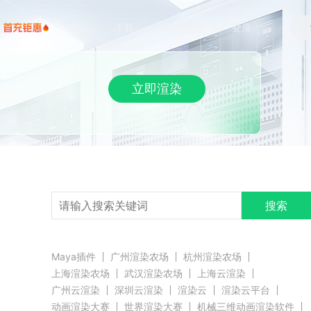
下载
帮助/教程
登录
立即渲染
搜索
Maya插件
广州渲染农场
杭州渲染农场
上海渲染农场
武汉渲染农场
上海云渲染
广州云渲染
深圳云渲染
渲染云
渲染云平台
动画渲染大赛
世界渲染大赛
机械三维动画渲染软件