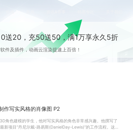
价格
案例
资讯&赛事
特惠专区
关于我们
0送20，充50送50，满1万享永久5折
流CG软件及插件，动画云渲染提速上百倍！
sh制作写实风格的肖像图 P2
正在学习3D角色建模的学生，他对写实风格的角色非常感兴趣。他撰写了
目“丹尼尔戴-路易斯(DanielDay-Lewis)”的工作流程。这个