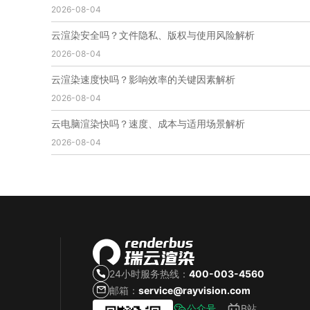
2026-08-04
免费云渲染
云渲染厂家地址
云渲染下载
云渲染网站
云渲染收费
云渲染厂家
云渲染厂商
云渲染安全吗？文件隐私、版权与使用风险解析
云渲染费用
云渲染价格
云渲染参数
云渲染系统
2026-08-04
云渲染架构
第五届瑞云3d渲染动画创作大赛
瑞云渲染大赛
3d渲染大赛
CG动画渲染大赛
云渲染速度快吗？影响效率的关键因素解析
瑞云渲染大赛报名页
瑞云渲染大赛参赛规则
2026-08-04
瑞云渲染大赛奖项
瑞云渲染大赛历届大赛回顾
云电脑渲染快吗？速度、成本与适用场景解析
云渲染电脑
云渲染配置
云主机渲染
视频云渲染
2026-08-04
实时渲染云
实时渲染原理
离线渲染技术
视频云渲染平台
云端渲染器
云端渲染软件
24小时服务热线：
400-003-4560
邮箱：
service@rayvision.com
公众号
B站