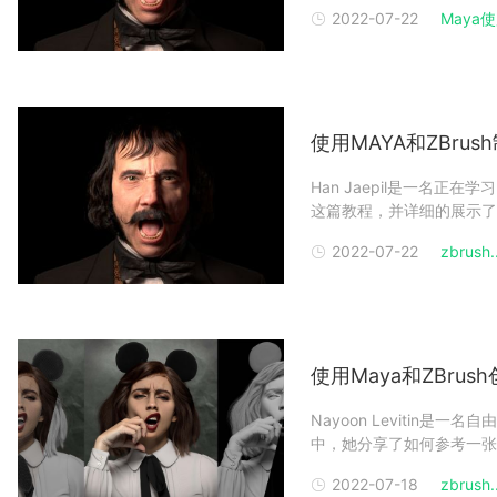
造型来源于他主演的电影《纽
2022-07-22
Maya使用
MAYA云渲染）和Zbrus
使用MAYA和ZBru
Han Jaepil是一名
这篇教程，并详细的展示了最新项
造型来源于他主演的电影《纽
2022-07-22
zbrush..
MAYA云渲染）和Zbrus
使用Maya和ZBru
Nayoon Levitin
中，她分享了如何参考一张照片
ZBrush创建一个写实
2022-07-18
zbrush..
第二部分：使用Maya和ZB