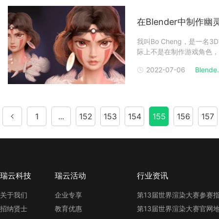
在Blender中制作幽
我叫Bo Cheng，是一
际上不是在制作游戏角色，
了为期半年的培训课程，然
2022-07-06
Blende.
Futuregames的职
1
...
152
153
154
155
156
157
瑞云科技
瑞云活动
行业资讯
关于我们
企业专享
招纳贤士
教育优惠