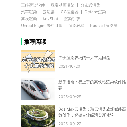
三维渲染软件
珠宝动画渲染
分布式渲染
汽车渲染
云渲染
OC渲染器
Octane渲染
离线渲染
KeyShot
渲染引擎
Unreal Engine虚幻引擎
渲染教程
Redshift渲染器
Blender教程
渲染插件
zbrush实例教程
推荐阅读
3D模型教程
3D建模案例
网络渲染
推荐阅读
云渲染农场使用教程
渲染有噪点
渲染降噪
渲染图黑色
云渲染农场价格
CG建模
Maya
关于渲染农场的十大常见问题
建筑效果图渲染
渲染速度慢
贴图教程
CG角色制作心得
动画渲染
2021-10-20
在线渲染
渲染器
渲染技巧
雕刻3D模型
GPU渲染
cg动画渲染
Blender云端渲染
maya渲染
CG动画
动画制作
新手指南：易上手的高铁站渲染软件推
Blender
CG渲染
渲染农场
云端渲染
荐
3dmax云端渲染
c4d云端渲染
unity3d云端渲染
2025-09-29
渲染图
CG原画
渲染焦散
云渲染疑问
clarisse教程
拟真人物制作
实时渲染
视觉效果
3ds Max云渲染：瑞云渲染农场赋能高
视觉特效
特效
VRay制作案例
VFX案例
效创作，解锁专业级渲染新体验
手动渲染农场
云渲染小课堂
云渲染技巧
2025-09-22