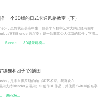
er制作一个3D版的日式卡通风格教室（下）
(Theo)，虽然我还是高中生，但是学习数字艺术大约已经有四年
nderbus支持Blender云渲染）是一款非常令人惊叹的软件，它潜力
分中，介绍了3D版的日式卡通教室的制作。首先可以和云渲染小
.
Blende...
3D场景建模...
中生使用Blender制作一个3D版的日式
一幅“狐狸和团子”的插图
asha，是来自俄罗斯的自由3D艺术家。我喜欢在
s瑞云渲染支持Blender云渲染）中创作3D作品，并使用Kwituki的名字
的艺术家，很高兴在3D艺术中找到自己喜欢的东西！曾经我有些
..
Blende...
广告摄影和2D插图等工作后，我接触到了3D数字艺术