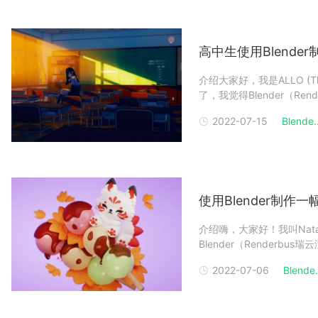
高中生使用Blend
介绍大家好，我是ALLO 
了，我觉得Blender（Re
惊人！在这个教程的上半部
2022-07-15
Blende..
编一起先回顾下第一部分：高
使用Blender制作
介绍嗨，大家好！我叫Nat
Blender（Renderbu
来发表。我是一名自学成才
2022-07-06
Blende.
迷茫，在尝试过平面设计、