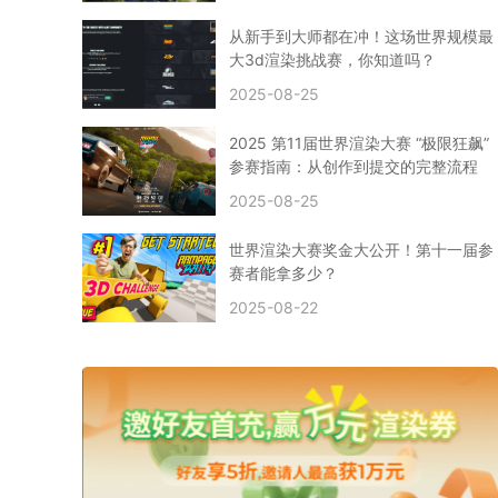
CPU渲染
Arnold案例
3ds Max建模
特效渲染
vr渲染器
效果图渲染
免费云渲染
Autodesk
从新手到大师都在冲！这场世界规模最
2D转3D
SU渲染
圣诞短片
风暴幽灵船
大3d渲染挑战赛，你知道吗？
云渲染大咖专访
CG电影云渲染案例
2025-08-25
Houdini建模案例
自助云渲染农场
Maya使用教程
CG人物制作
Maya基础知识
Blender渲染技巧
2025 第11届世界渲染大赛 “极限狂飙”
3ds Max资讯
3ds Max教程
CG软件资讯
参赛指南：从创作到提交的完整流程
3d云渲染
3dmax渲染
C4D|3d渲染加速
2025-08-25
Substance Painter
3D场景建模教程
渲染设置
vray网络渲染
SAAS渲染农场
Lumion
世界渲染大赛奖金大公开！第十一届参
ZBrush技巧
SketchUp教程
3dmax 渲染慢
赛者能拿多少？
渲染卡顿
云渲染怎么收费
分层渲染
多机渲染
2025-08-22
纹理渲染
全局光引擎
渲染贴图
展UV
拓扑结构
云渲染哪个平台好？
什么是云渲染？
渲染溢色
渲染光斑
渲染软件
3D渲染技术
EEVEE渲染器
Cycles渲染器
C4D教程
Corona降噪器
奥斯卡
电影
建模渲染
人物建模渲染
在线建模渲染
北京渲染农场
成都动画渲染
免费渲染农场
网络渲染农场