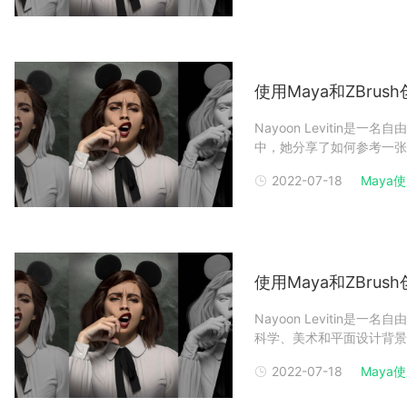
使用Maya和ZBru
Nayoon Levitin
中，她分享了如何参考一张照片
ZBrush创建一个写实
2022-07-18
Maya使用
第一部分：使用Maya和ZB
使用Maya和ZBru
Nayoon Levitin
科学、美术和平面设计背景。N
她觉得想象力才是艺术唯一
2022-07-18
Maya使用
Maya(Renderbus瑞云