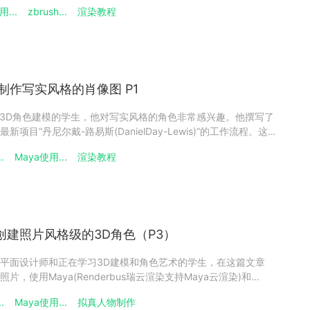
约黑帮》中的造型。这是使用MAYA（Renderbus瑞云渲染支持
...
zbrush...
渲染教程
h制作写实风格的肖像图的第
sh制作写实风格的肖像图 P1
正在学习3D角色建模的学生，他对写实风格的角色非常感兴趣。他撰写了
目“丹尼尔戴-路易斯(DanielDay-Lewis)”的工作流程。这个
约黑帮》中的造型。这是使用MAYA（Renderbus瑞云渲染支持
.
Maya使用...
渲染教程
h制作写实风格的肖像图的第
sh创建照片风格级的3D角色（P3）
是一名自由平面设计师和正在学习3D建模和角色艺术的学生，在这篇文章
，使用Maya(Renderbus瑞云渲染支持Maya云渲染)和
的3D角色，这是教程的第三部分。首先可以和云渲染小编一起先回顾下
.
Maya使用...
拟真人物制作
rush创建照片风格级的3D角色（P2