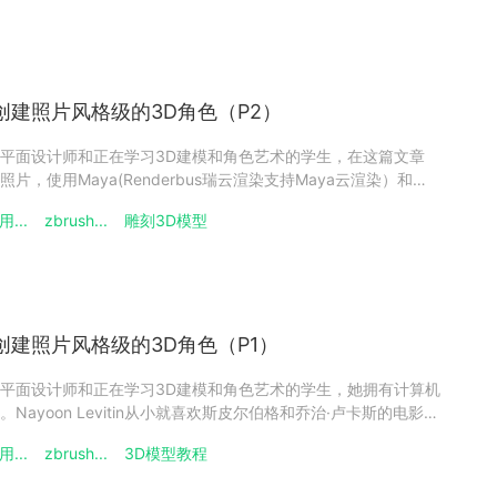
sh创建照片风格级的3D角色（P2）
是一名自由平面设计师和正在学习3D建模和角色艺术的学生，在这篇文章
，使用Maya(Renderbus瑞云渲染支持Maya云渲染）和
的3D角色，这是教程的第二部分。首先可以和云渲染小编一起先回顾下
...
zbrush...
雕刻3D模型
rush创建照片风格级的3D角色（P1
sh创建照片风格级的3D角色（P1）
是一名自由平面设计师和正在学习3D建模和角色艺术的学生，她拥有计算机
ayoon Levitin从小就喜欢斯皮尔伯格和乔治·卢卡斯的电影，
的限制。在这篇文章中，她分享了如何参考一张照片，使用
...
zbrush...
3D模型教程
渲染支持Maya云渲染）和ZBrush创