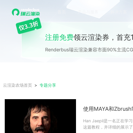
首页
产品与服务
解决方案
注册免费
领云渲染券，首充1
Renderbus瑞云渲染兼容市面90%主
专题分享
云渲染农场首页
使用MAYA和Zbru
Han Jaepil是一名
这篇教程，并详细的展示了最新项