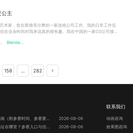
灵公主
名3D艺术家，曾在斯德哥尔摩的一家游戏公司工作。我的日常工作实
但在业余时间对我来说真的很有趣。我在中国的一家CG公司接受
后作为3D美术师工作了3年。之后，我移居瑞典，并在一家名为
..
Blende...
业大学完成了游戏美术师教育计划。最后，我找到了我梦寐以求的工作
158
...
282
联系我们
第13届世界渲染大赛参赛指南（附参赛时间、参赛要求、赛事奖励等）
2026-08-06
动画咨询
第13届世界渲染大赛官网地址在哪里？参赛入口与信息整理
2026-08-06
效果图咨询