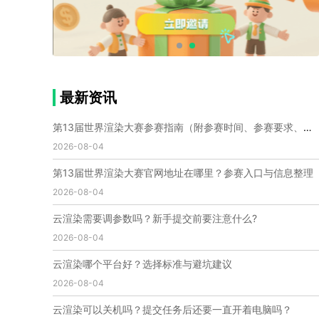
个人渲染农场
小型渲染农场
自建渲染农场
视频渲染农场
渲染农场软件
cpu渲染农场
渲染农场费用
渲染农场下载
模型软件
建模渲染软件
三维建模渲染
3d建模渲染
手机建模渲染
瑞云渲染案例
云渲染案例
云渲染农场
云渲染农场优势
便宜的渲染农场
最新资讯
C4D渲染农场
传统渲染农场
渲染农场怎么选
渲染农场收费
云渲染农场价格
瑞云渲染农场价格
第13届世界渲染大赛参赛指南（附参赛时间、参赛要求、赛事奖励等）
动画渲染农场
动画渲染农场价格
2026-08-04
第十一届世界渲染大赛
世界渲染大赛时间
第13届世界渲染大赛官网地址在哪里？参赛入口与信息整理
世界渲染大赛官网
国际渲染大赛
国际渲染大赛排名
2026-08-04
世界渲染大赛软件
UE云渲染
网页云渲染
瑞云官网
瑞云科技
端云
瑞云渲染官网
云渲染需要调参数吗？新手提交前要注意什么?
云渲染官网
深圳瑞云
瑞云客户端
2026-08-04
瑞云渲染客户端
瑞云动画客户端
renderbus
网络渲染软件
云渲染服务
云渲染怎么收费
云渲染哪个平台好？选择标准与避坑建议
云渲染怎么用
云渲染平台
云渲染软件
2026-08-04
云渲染技术
云渲染原理
云渲染插件
云渲染软件
云渲染可以关机吗？提交任务后还要一直开着电脑吗？
云渲染引擎
云渲染主机
云渲染软件厂家