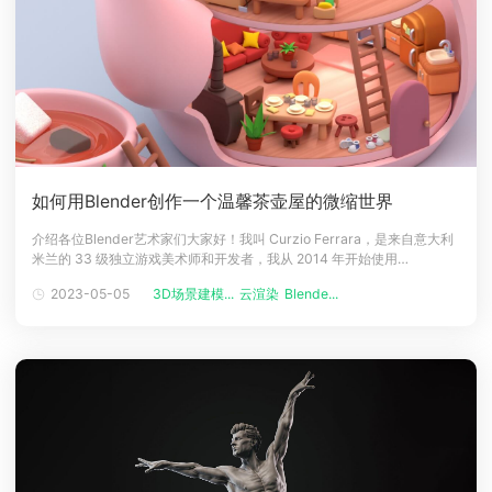
如何用Blender创作一个温馨茶壶屋的微缩世界
介绍各位Blender艺术家们大家好！我叫 Curzio Ferrara，是来自意大利
米兰的 33 级独立游戏美术师和开发者，我从 2014 年开始使用
Blender，由于它功能十分强大，所以一直是我所有从事项目的首选 3D
2023-05-05
3D场景建模...
云渲染
Blende...
建模工具，我对低多边形建模的美学设计特别感兴趣，但有时我也会涉足
高多边形建模。作为一名自由艺术家，我过去有机会参