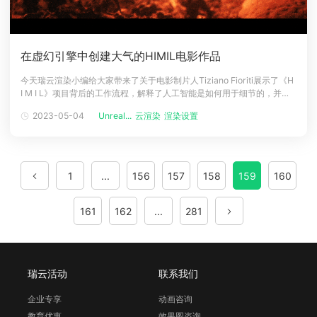
在虚幻引擎中创建大气的HIMIL电影作品
今天瑞云渲染小编给大家带来了关于电影制片人Tiziano Fioriti展示了《H
I M I L》项目背后的工作流程，解释了人工智能是如何用于细节的，并谈
到了设置火光的问题。介绍大家好，我叫Tiziano Fioriti，是来自意大利的
2023-05-04
Unreal...
云渲染
渲染设置
自由电影制作人和数字艺术家，当我 20 多岁时，我的作品出现在
Expos&eacute; 5 &nd
1
...
156
157
158
159
160
161
162
...
281
瑞云活动
联系我们
企业专享
动画咨询
教育优惠
效果图咨询