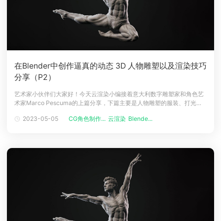
在Blender中创作逼真的动态 3D 人物雕塑以及渲染技巧
分享（P2）
艺术家小伙伴们大家好！今天云渲染小编接着意大利数字雕塑家和角色艺
术家Marco Pescuma的上篇分享，下篇主要是人物雕塑的服装、打光、
材质和渲染技巧讲解。雕刻关于上篇中说到的雕刻步骤，在这里再补充一
2023-05-05
CG角色制作...
云渲染
Blende...
点，要记住的一件非常重要的事情是：不要长时间专注于造型的同一个位
置；在不同的地方和不同的地方工作，让人们对整体工作保持新鲜感，
ZBrush