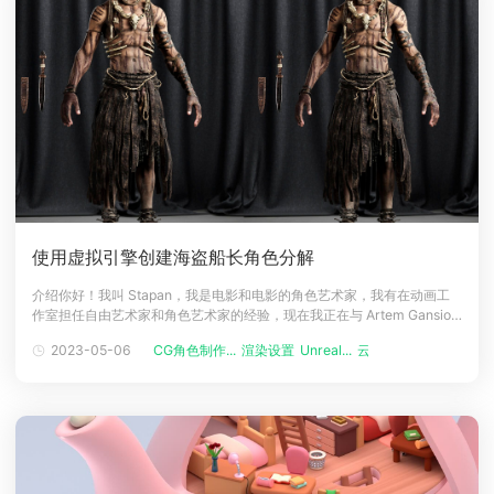
使用虚拟引擎创建海盗船长角色分解
介绍你好！我叫 Stapan，我是电影和电影的角色艺术家，我有在动画工
作室担任自由艺术家和角色艺术家的经验，现在我正在与 Artem Gansior
领导的 ODEE 团队一起制作一部短片。参考对于这个项目，最初的角色概
2023-05-06
CG角色制作...
渲染设置
Unreal...
云渲染
念是由超级天才艺术家Eugenia Firs制作的正如我们所看到的，这个概念
是在现实主义中完成的，但在这个过程中，我们决