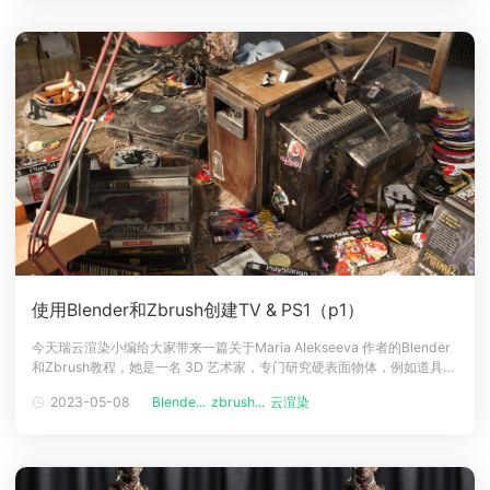
使用Blender和Zbrush创建TV & PS1（p1）
今天瑞云渲染小编给大家带来一篇关于Maria Alekseeva 作者的Blender
和Zbrush教程，她是一名 3D 艺术家，专门研究硬表面物体，例如道具、
车辆等，目前，在 Render Dock 工作室工作，担任硬表面 3d 艺术家，
2023-05-08
Blende...
zbrush...
云渲染
接下来跟着云渲染小编看下TV &amp; PS1（电视和PS1） 背后的工作流
程吧，篇幅较长，分为上