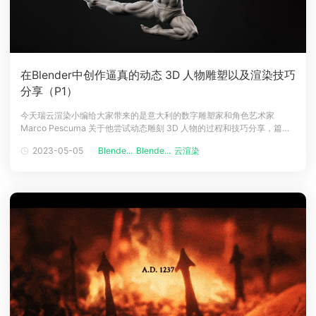
在Blender中创作逼真的动态 3D 人物雕塑以及渲染技巧
分享（P1）
今天瑞云渲染小编给大家带来的是意大利的数字雕塑家和角色艺术家
Marco Pescuma 关于他尝试动态雕刻 3D 人物的过程和技巧分享，篇幅
教长，分为上下两篇，请接着往下看吧！项目目标芭蕾舞演员解剖学研究
2023-05-05
Blende...
Blende...
云渲染
是我尝试创建一个专注于活力和手势的动态解剖学研究，我选择芭蕾舞演
员作为主题，因为它涵盖了我想到的所有内容，以实现我的目标，即提升
项目并练