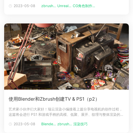
工作流程，并解释了如何在虚幻引擎 5 中设置灯光。篇幅较长，分为上下
2023-05-08
zbrush...
Unreal...
CG角色制作...
下载
两篇，大家接着往下看吧！介绍艺术家朋友们大家好，我叫 Hugo Sena，
动画客户端
动画客户端
动画客户端
动画客户端
动画客户端
动画客户端
是一名高级 3D 角色美术师，我在 17 岁时开始了整个艺术道
效果图客户端
效果图客户端
效果图客户端
效果图客户端
效果图客户端
效果图客户端
帮助/教程
登录
使用Blender和Zbrush创建TV & PS1（p2）
艺术家小伙伴们大家好！瑞云渲染小编接着上篇分享电视机的创作过程，
这篇将会进行 PS1 和游戏手柄的高模、低聚、展开、纹理与整体渲染的技
巧讲解。我以类似的方式制作了 PS1 和游戏手柄，让我们简要介绍一下每
2023-05-08
Blende...
zbrush...
渲染技巧
个阶段，首先，当然是参考资料。高模低聚在这里我想补充一点，我更喜
欢在 Maya 中进行平滑形状的重新拓扑，以及在 Maya 或 3ds