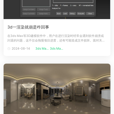
3d一渲染就崩是咋回事
在3ds Max等3D建模软件中，用户在进行渲染时经常会遇到软件崩溃或
闪退的问题，这不仅会拖慢项目进度，还有可能造成文件损坏。面对关键
的3D渲染任务，我们应该如何采取措施来预防这类问题的发生呢？下面，
2024-08-14
3ds Ma...
3ds Ma...
让我们来探讨一些有效的策略。3D渲染过程中的崩溃可能由多种原因引
起，以下是一些常见的原因及其解决方法：崩溃原因：1、病毒感染：3D
文件可能受