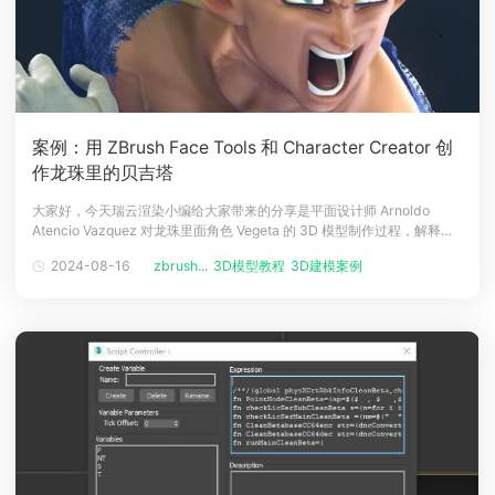
案例：用 ZBrush Face Tools 和 Character Creator 创
作龙珠里的贝吉塔
大家好，今天瑞云渲染小编给大家带来的分享是平面设计师 Arnoldo
Atencio Vazquez 对龙珠里面角色 Vegeta 的 3D 模型制作过程，解释了
皮肤创建的工作流程并详细说明了如何设置表情。人物简介Arnoldo
2024-08-16
zbrush...
3D模型教程
3D建模案例
Atencio Vazquez 专攻 3D 建模和艺术，小镇出身，一路追寻自己的梦
想，获得了学位并在一家顶级广