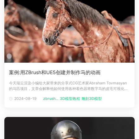
案例:用ZBrush和UE5创建并制作马的动画
今天瑞云渲染小编给大家带来的分享式CG艺术家Abraham Tovmasyan
的马匹项目，文章会解释他如何使用各种着色器将数字马的皮毛可视化，
并使用 ZBrush、Maya、Substance 3D Painter 和 Unreal Engine捕捉
2024-08-19
zbrush...
3D模型教程
雕刻3D模型
动物的动作。介绍大家好，我是 Abraham Tovmasyan，来自亚美尼亚埃
里温的 3