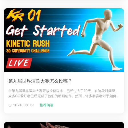
第九届世界渲染大赛怎么投稿？
自第九届世界渲染大赛开放投稿以来，已经过去了10天。在这段时间里，
众多CG爱好者已经完成了他们的动画创作。然而，许多参赛者对于如何提
交他们的作品仍然感到困惑。接下来，让我们一起了解具体的投稿流程和
2024-08-19
推荐阅读
入口，确保每位选手都能顺利参与这场盛大的赛事。第九届世界渲染大赛
投稿步骤投稿入口：_7nofi5NimG2z14Gz73sVAxiV-yQd4S