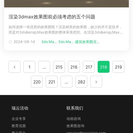
渲染3dmax效果图前必须考虑的五个问题
如何选择一张优质的效果图呢？渲染精美的效果图，缺少的并不是技术，
而是对3ds&ensp;Max效果图的整体审美把控。在渲染3ds&ensp;Max效
果图前，需要从氛围、场景等各个方面入手，具体先考虑如下5个问题。
2024-08-14
3ds Ma...
3ds Ma...
建筑效果图渲...
效果图渲染
一、效果图里的主角是谁？在进行3ds&ensp;Max效果图的渲染之前，我
们首先需要明确效果图里的主角是谁，这能够方便我们在3d
1
...
215
216
217
218
219
220
221
...
282
瑞云活动
联系我们
企业专享
动画咨询
教育优惠
效果图咨询
青云平台
service@rayvision.com