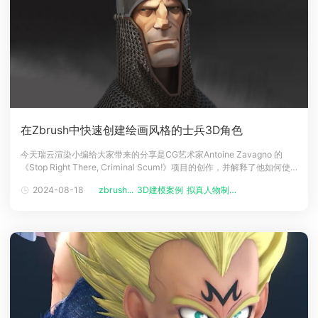
在Zbrush中快速创建绘画风格的士兵3D角色
今天瑞云渲染小编给大家带来的分享是CG艺术家Antoine Zavagno 的
《Stop Right There, Criminal Scum!》项目的创作，并解释了他如何使
用 ZBrush 和 Marmoset Toolbag 在 3D 角色中呈现 2D 草图外观。人物
2024-08-18
zbrush...
3D建模案例
拟真人物制作
介绍大家好，我叫 Antoine Zavagno，是一名自由职业的