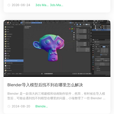
作进程。瑞云渲染农场小编整理了一些常见的 3ds Max 安装错误的原因
2026-06-24
3ds Ma...
3ds Ma...
下载
以及提供相应的解决方法，供大家参考哦！1、系统硬件或软件不符合要求
动画客户端
动画客户端
动画客户端
动画客户端
动画客户端
动画客户端
一种常见的安装错误可能是因为系统硬件或软件不符合最低要求，
效果图客户端
效果图客户端
效果图客户端
效果图客户端
效果图客户端
效果图客户端
帮助/教程
登录
Blender导入模型后找不到在哪里怎么解决
Blender 是一款强大的三维建模和动画制作软件，然而，有时候在导入模
型后，可能会遇到找不到模型在哪里的问题，小瑞整理了一些 Blender 导
入模型后找不到在哪里的原因和解决方法供大家参考。1、检查导入设置文
2024-08-20
Blende...
件路径导入模型后找不到的问题可能是由于文件路径的错误或丢失引起
的，在 Blender 中导入模型时，Blender 会尝试根据文