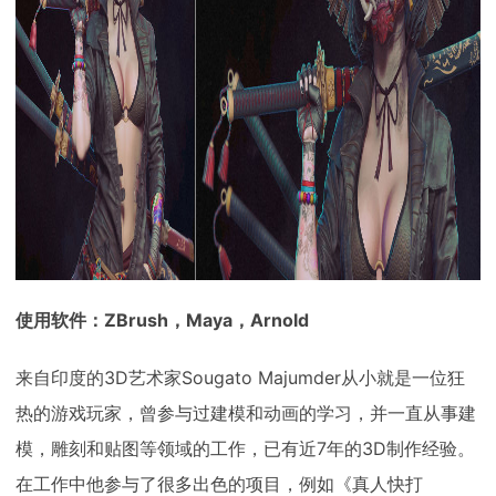
下载
动画客户端
动画客户端
动画客户端
动画客户端
动画客户端
动画客户端
效果图客户端
效果图客户端
效果图客户端
效果图客户端
效果图客户端
效果图客户端
帮助/教程
登录
使用软件：ZBrush，Maya，Arnold
来自印度的3D艺术家Sougato Majumder从小就是一位狂
热的游戏玩家，曾参与过建模和动画的学习，并一直从事建
模，雕刻和贴图等领域的工作，已有近7年的3D制作经验。
在工作中他参与了很多出色的项目，例如《真人快打