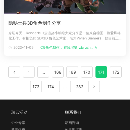
隐秘士兵3D角色制作分享
介绍今天，Renderbus云渲染小编给大家分享是一位来自德国，热爱风格
化工作、有抱负的 2D/3D 角色艺术家，名为Vivien Siemers！他目前正
在比利时数字艺术与娱乐学院学习游戏图形制作，还没有太多的行业经
2023-11-09
CG角色制作...
在线渲染
zbrush...
Maya使用...
验，但他希望将来能找到 2D 或 3D 角色艺术家的工作！目标Vivien制作
了 Stego Soldier 作为他的风格
1
...
168
169
170
171
172
173
174
...
282
瑞云活动
联系我们
企业专享
动画咨询
教育优惠
效果图咨询