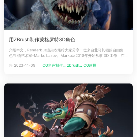
用ZBrush制作蒙格罗特3D角色
介绍本文，Renderbus渲染农场给大家分享一位来自北马其顿的自由角
色/生物艺术家-Marko Lazov。Marko从2018年开始从事 3D 工作，在过
去4年里，他一直从事 AA/AAA 项目，包括《Back4Blood》、《Mortal
2023-11-09
CG角色制作...
zbrush...
CG建模
Online 2》、《Tempest Rising》等游戏，下面一起阅读作者用ZBrush制
作