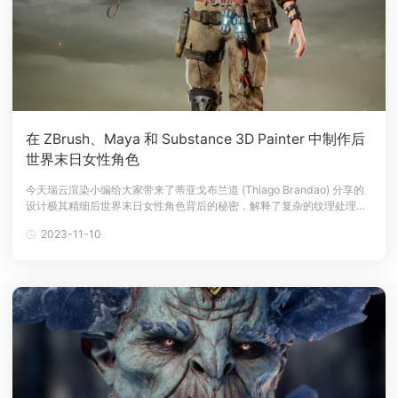
在 ZBrush、Maya 和 Substance 3D Painter 中制作后
世界末日女性角色
今天瑞云渲染小编给大家带来了蒂亚戈布兰道 (Thiago Brandao) 分享的
设计极其精细后世界末日女性角色背后的秘密，解释了复杂的纹理处理过
程，并谈到了创造逼真的面部特征。介绍我的名字是蒂亚戈-布兰道。我来
2023-11-10
自巴西，目前住在这里。从小，我就对数字世界，以及这个行业中的所有
可能性和创新感到着迷。在美国做了一年的交流项目并提高了我的英语水