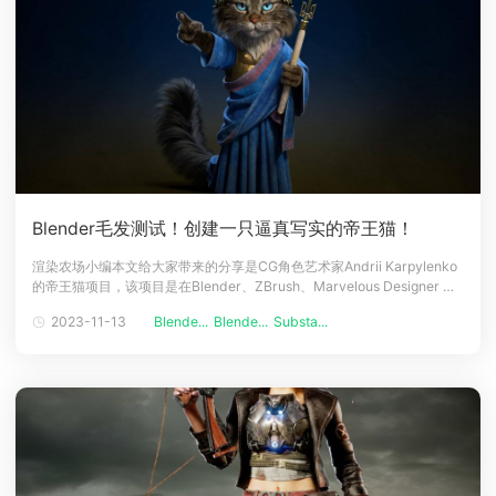
Blender毛发测试！创建一只逼真写实的帝王猫！
渲染农场小编本文给大家带来的分享是CG角色艺术家Andrii Karpylenko
的帝王猫项目，该项目是在Blender、ZBrush、Marvelous Designer 和
Substance 3D Painter 的帮助下制作的，Andrii为我们详细介绍了建模、
2023-11-13
Blende...
Blende...
Substa...
纹理和修饰流程。介绍大家好。我叫 Andrii Karpylenko，