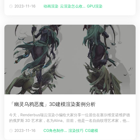
成果，一个高性能的电脑是必不可少的。在这篇文章中，我们将探讨在进
2023-11-16
动画渲染
云渲染怎么收...
GPU渲染
下载
行 CG 创作时，应该配置怎样的电脑才能够满足各种高要求的图形处理和
动画客户端
动画客户端
动画客户端
动画客户端
动画客户端
动画客户端
渲染任务。图源网络购买配置最核心的问题就是预算，CG制作对于电脑的
要求略
效果图客户端
效果图客户端
效果图客户端
效果图客户端
效果图客户端
效果图客户端
帮助/教程
登录
「幽灵乌鸦恶魔」3D建模渲染案例分析
今天，Renderbus瑞云渲染小编给大家分享一位居住在塞尔维亚诺维萨德
的俄罗斯 3D 艺术家，名为Alina。目前，他是一名自由纹理艺术家，他在
游戏和动画行业拥有三年的经验，通过幽灵乌鸦恶魔案例，为大家讲述3d
2023-11-16
CG角色制作...
渲染技巧
CG建模
建模、渲染、特效的制作心得与过程，希望帮助大家。目标厄运。幽灵乌
鸦魔鬼是为名为中世纪：来回的 Artstation 挑战而创建的