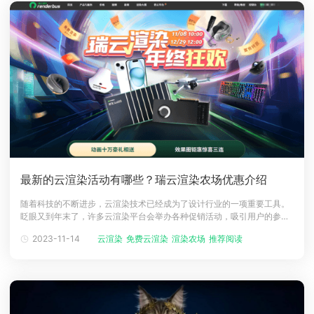
最新的云渲染活动有哪些？瑞云渲染农场优惠介绍
随着科技的不断进步，云渲染技术已经成为了设计行业的一项重要工具。
眨眼又到年末了，许多云渲染平台会举办各种促销活动，吸引用户的参
与。这段时间通常会提供优惠折扣或限时免费的渲染机会。这对于想要体
2023-11-14
云渲染
免费云渲染
渲染农场
推荐阅读
云渲染疑问
验云渲染服务的用户来说，无疑是一个非常实惠的选择。那么，最新的云
渲染活动有哪些呢？目前市场上有几家云渲染平台都推出了一些热门的活
动，我今天要介绍的就是