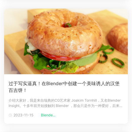
过于写实逼真！在Blender中创建一个美味诱人的汉堡
百吉饼！
介绍大家好，我是来自瑞典的CG艺术家 Joakim Tornhill，又名Blender
Insight。十多年前开始接触到 Blender ，那会只是作为一种爱好，后来，
我清楚地意识到这应该是我的一切，而不仅仅是一种爱好。因此，我辞掉
2023-11-15
Blende...
了 IT 顾问的工作，开始在线课程（并出租了部分公寓）以维持经济维持，
然后在 50 多岁时回到学校接受游