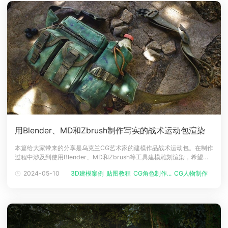
用Blender、MD和Zbrush制作写实的战术运动包渲染
本篇给大家带来的分享是乌克兰CG艺术家的建模作品战术运动包。在制作
过程中涉及到使用Blender、MD和Zbrush等工具建模雕刻渲染，希望对
大家有帮助。项目介绍大家好，我是 Volodymyr Iliukhin，一位来自乌克
2024-05-10
3D建模案例
贴图教程
CG角色制作...
CG人物制作
拟真
兰的 3D 艺术家。我要感谢我的导师，他提供的宝贵反馈，对我的成长做
出了巨大贡献。本文的主要重点是纹理处理过程，特