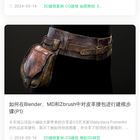
焙、灯光渲染等技巧。皮革腰包重新拓扑、UV 映射和烘焙使用低多边形
2024-05-14
3D建模案例
CG建模
贴图教程
3D模型教程
下载
模型和烘焙有点具有挑战性。保持平滑的轮廓至关重要，但第一次我没有
动画客户端
动画客户端
动画客户端
动画客户端
动画客户端
动画客户端
足够的多边形，所以我不得不重做。此外，在袋子的凹陷区域进行重新拓
效果图客户端
效果图客户端
效果图客户端
效果图客户端
效果图客户端
效果图客户端
帮助/教程
登录
如何在Blender、MD和Zbrush中对皮革腰包进行建模步
骤(P1)
今天瑞云渲染小编给大家带来的分享是CG艺术家Vladyslava Fomenko
的作品皮革腰包，展示了她如何创造图案，并分享了纹理的主要规则，本
篇属于上篇内容会重点分享建模步骤。人物介绍大家好！我是拉达，目
2024-05-14
3D建模案例
CG建模
雕刻3D模型
前，在乌克兰外包公司担任 3D 环境艺术家，主要工作是创建 3D 雕刻环