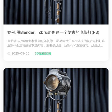
案例:用Blender、Zbrush创建一个复古的电影灯(P3)
今天瑞云小编给大家带来的分享是CG艺术家大卫马卡洛夫的复古电影灯幕
后制作全流程解析下篇内容，主要是烘焙、纹理化和渲染技巧。烘焙烘焙
并没有什么复杂的。但有几点值得密切关注。在创建完 HighPoly、
2025-05-06
3D建模案例
LowPoly 和 UV 后，我做了以下操作以使烘焙过程更加方便和正确：- 将
材质分配给 LowPoly（通过未来的纹理集）。- 设置 Hig