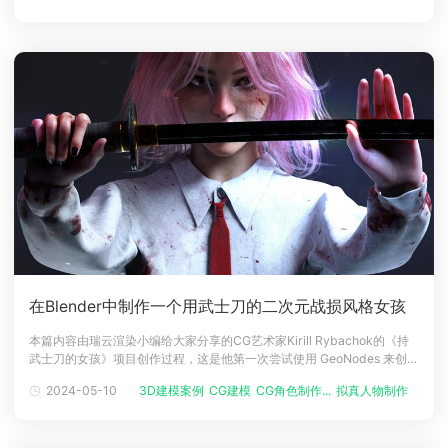
境资产，然而角色一直让我着迷，在空闲时间，我积极追求这方面的
在Blender中制作一个用武士刀的二次元战损风格女孩
本篇内容由瑞云渲染小编给大家分享的CG艺术家Kirill Rybachok的《持
武士刀的女孩》项目创作过程，这是他第一次尝试使用 GeoNodes 来创建
头发，并取得了出色的效果。艺术家介绍基里尔雷巴霍克，今年22岁是一
2024-05-10
3D建模案例
CG建模
CG角色制作...
拟真人物制作
CG人
名3D艺术家，大约3年从业经验。对 3D 的认识始于在上学的时候，因为
从小就喜欢画画，玩3D艺术对我来说很有趣。我的第一