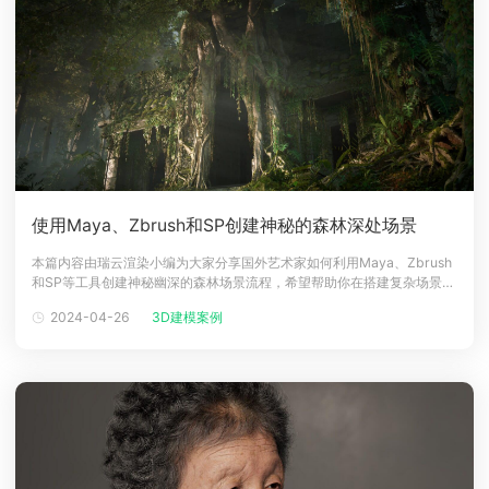
使用Maya、Zbrush和SP创建神秘的森林深处场景
本篇内容由瑞云渲染小编为大家分享国外艺术家如何利用Maya、Zbrush
和SP等工具创建神秘幽深的森林场景流程，希望帮助你在搭建复杂场景的
时有一定的帮助。介绍大家好！我叫 John Teodoro，目前在 PlayStation
2024-04-26
3D建模案例
London 担任环境艺术家，之前曾在 Rebellion 和圣莫尼卡工作室工作
过。目标我一直畏惧树叶的创作，