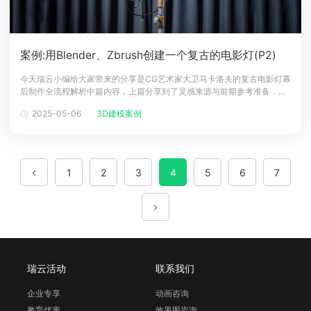
案例:用Blender、Zbrush创建一个复古的电影灯(P2)
今天瑞云小编给大家带来的分享是CG艺术家大卫马卡洛夫的复古电影灯幕
后制作全流程解析中篇内容，上篇分享到了灵感来源与前期参考准备，中
篇会讲解低模创建、UV映射等步骤。低模为了创建优化模型，我使用
2025-05-06
3D建模案例
Blockout 作为源，并根据需要添加或删除额外的多边形。最重要的是要记
住你要为哪些镜头制作模型。如果你正在为个人作品集制作模型，并且不
仅要制作
1
2
3
4
5
6
7
瑞云活动
联系我们
企业专享
动画咨询
教育优惠
效果图咨询