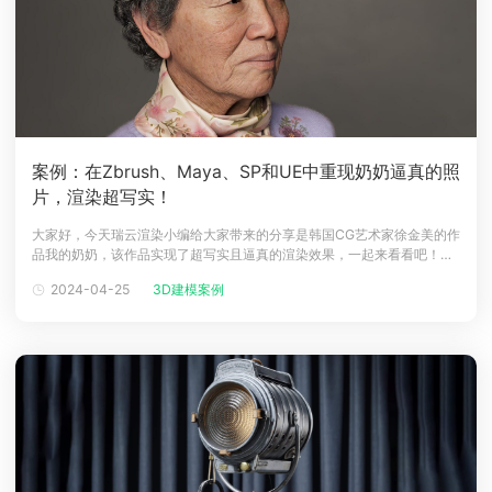
案例：在Zbrush、Maya、SP和UE中重现奶奶逼真的照
片，渲染超写实！
大家好，今天瑞云渲染小编给大家带来的分享是韩国CG艺术家徐金美的作
品我的奶奶，该作品实现了超写实且逼真的渲染效果，一起来看看吧！介
绍大家好，我是徐金美，一位活跃在韩国的初级 3D 艺术家。我从小就喜
2024-04-25
3D建模案例
欢创造性的工作，后来我对 3D 工作产生了浓厚的兴趣。作为一名非专业
人士，我开始了自己的3D之旅，并通过学院的专业课程获得了技能，为我
打下了坚