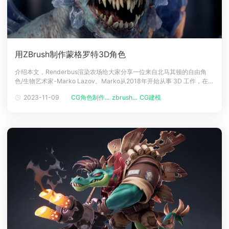
用ZBrush制作蒙格罗特3D角色
介绍本文，Renderbus渲染农场给大家分享一位来自北马其顿的自由角
色/生物艺术家-Marko Lazov。Marko从2018年开始从事 3D 工作，在过
去4年里，他一直从事 AA/AAA 项目，包括《Back4Blood》、《Mortal
2023-11-09
CG角色制作...
zbrush...
CG建模
Online 2》、《Tempest Rising》等游戏，下面一起阅读作者用ZBrush制
作