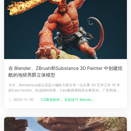
在 Blender、ZBrush和Substance 3D Painter 中创建炫
酷的地狱男爵立体模型
今天，Renderbus瑞云渲染小编给大家分享一位从事 3D 艺术工作 16 年
的Caio Fantini。在这段时间里，Caio教授课程并从事宣传、广告和游戏
工作，直到他开始从事收藏品工作，现在Caio仍在从事这个领域。地狱男
2023-11-20
CG角色制作...
渲染技巧
Blende...
爵计划几年前，在看到 Carlos Huante 的概念后，Caio决定以 3D 形式重
现它。Caio是Carl