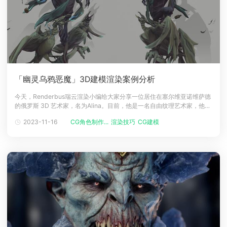
「幽灵乌鸦恶魔」3D建模渲染案例分析
今天，Renderbus瑞云渲染小编给大家分享一位居住在塞尔维亚诺维萨德
的俄罗斯 3D 艺术家，名为Alina。目前，他是一名自由纹理艺术家，他在
游戏和动画行业拥有三年的经验，通过幽灵乌鸦恶魔案例，为大家讲述3d
2023-11-16
CG角色制作...
渲染技巧
CG建模
建模、渲染、特效的制作心得与过程，希望帮助大家。目标厄运。幽灵乌
鸦魔鬼是为名为中世纪：来回的 Artstation 挑战而创建的