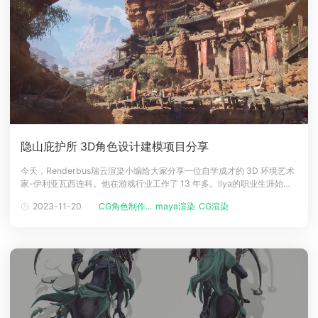
隐山庇护所 3D角色设计建模项目分享
今天，Renderbus瑞云渲染小编给大家分享一位自学成才的 3D 环境艺术
家-伊利亚瓦西连科。他在游戏行业工作了 13 年多。llya的职业生涯始于
游戏设计师，并于 2015 年转型为专业美术师。目前，llya住在瑞典马尔
2023-11-20
CG角色制作...
maya渲染
CG渲染
默，在 The Bearded Ladies 工作室担任高级环境艺术家。他们因《变种
人零年：伊甸之路》等游戏以及最新