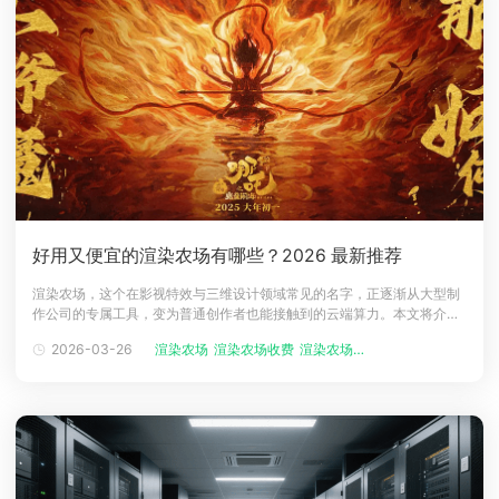
好用又便宜的渲染农场有哪些？2026 最新推荐
渲染农场，这个在影视特效与三维设计领域常见的名字，正逐渐从大型制
作公司的专属工具，变为普通创作者也能接触到的云端算力。本文将介绍
什么是渲染农场，并重点介绍一款价格亲民的渲染农场瑞云渲染，最后探
2026-03-26
渲染农场
渲染农场收费
渲染农场怎么...
讨它适合哪些人使用。一、什么是渲染农场？渲染农场，顾名思义，并非
现实中的耕种田地，而是一个由成百上千台计算机组成的分布式并行集群
计算系统。它的工作原