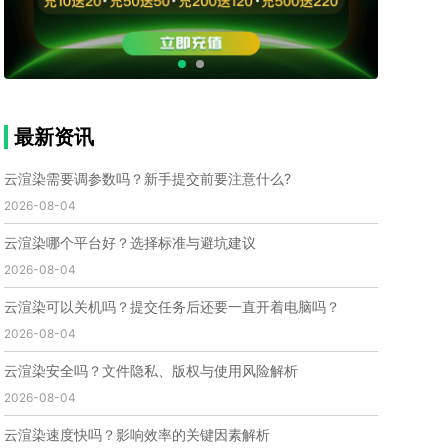
个人渲染农场
小型渲染农场
自建渲染农场
视频渲染农场
渲染农场软件
cpu渲染农场
渲染农场费用
渲染农场下载
模型软件
建模渲染软件
三维建模渲染
3d建模渲染
手机建模渲染
瑞云渲染案例
云渲染案例
云渲染农场
云渲染农场优势
便宜的渲染农场
最新资讯
C4D渲染农场
传统渲染农场
渲染农场怎么选
渲染农场收费
云渲染农场价格
瑞云渲染农场价格
云渲染需要调参数吗？新手提交前要注意什么?
动画渲染农场
动画渲染农场价格
2026-08-04
第十一届世界渲染大赛
世界渲染大赛时间
云渲染哪个平台好？选择标准与避坑建议
世界渲染大赛官网
国际渲染大赛
国际渲染大赛排名
2026-08-04
世界渲染大赛软件
UE云渲染
网页云渲染
瑞云官网
瑞云科技
端云
瑞云渲染官网
云渲染可以关机吗？提交任务后还要一直开着电脑吗？
云渲染官网
深圳瑞云
瑞云客户端
2026-08-04
瑞云渲染客户端
瑞云动画客户端
renderbus
网络渲染软件
云渲染服务
云渲染怎么收费
云渲染安全吗？文件隐私、版权与使用风险解析
云渲染怎么用
云渲染平台
云渲染软件
2026-08-04
云渲染技术
云渲染原理
云渲染插件
云渲染软件
云渲染速度快吗？影响效率的关键因素解析
云渲染引擎
云渲染主机
云渲染软件厂家