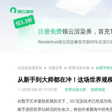
首页
产品与服务
解决方案
注册免费
领云渲染券，首充1
Renderbus瑞云渲染兼容市面90%主
云渲染农场首页
专题分享
世界渲染大赛
从新手到大师都在冲！这场世界规模
2025-08-25 17:12:18
世界渲染大赛
推荐阅读
在数字艺术蓬勃发展的当下，
3D 渲染技术已然成为
赋予虚拟世界以鲜活的生命力，将创作者脑海中的奇