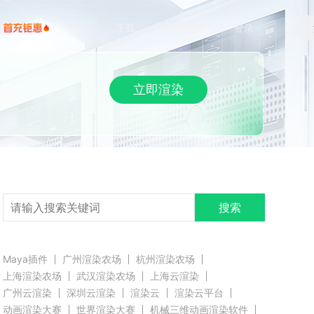
下载
帮助/教程
登录
立即渲染
搜索
Maya插件
广州渲染农场
杭州渲染农场
上海渲染农场
武汉渲染农场
上海云渲染
广州云渲染
深圳云渲染
渲染云
渲染云平台
动画渲染大赛
世界渲染大赛
机械三维动画渲染软件