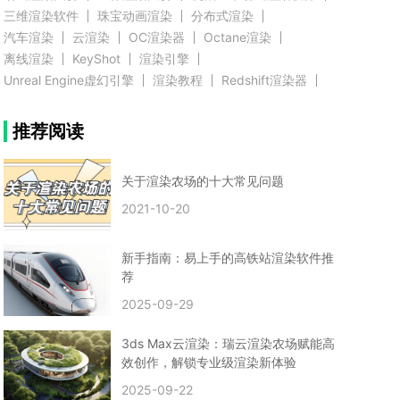
三维渲染软件
珠宝动画渲染
分布式渲染
汽车渲染
云渲染
OC渲染器
Octane渲染
离线渲染
KeyShot
渲染引擎
Unreal Engine虚幻引擎
渲染教程
Redshift渲染器
Blender教程
渲染插件
zbrush实例教程
推荐阅读
3D模型教程
3D建模案例
网络渲染
推荐阅读
云渲染农场使用教程
渲染有噪点
渲染降噪
渲染图黑色
云渲染农场价格
CG建模
Maya
关于渲染农场的十大常见问题
建筑效果图渲染
渲染速度慢
贴图教程
CG角色制作心得
动画渲染
2021-10-20
在线渲染
渲染器
渲染技巧
雕刻3D模型
GPU渲染
cg动画渲染
Blender云端渲染
maya渲染
CG动画
动画制作
新手指南：易上手的高铁站渲染软件推
Blender
CG渲染
渲染农场
云端渲染
荐
3dmax云端渲染
c4d云端渲染
unity3d云端渲染
2025-09-29
渲染图
CG原画
渲染焦散
云渲染疑问
clarisse教程
拟真人物制作
实时渲染
视觉效果
3ds Max云渲染：瑞云渲染农场赋能高
视觉特效
特效
VRay制作案例
VFX案例
效创作，解锁专业级渲染新体验
手动渲染农场
云渲染小课堂
云渲染技巧
2025-09-22