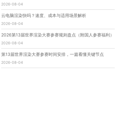
2026-08-04
免费云渲染
云渲染厂家地址
云渲染下载
云渲染网站
云渲染收费
云渲染厂家
云渲染厂商
云电脑渲染快吗？速度、成本与适用场景解析
云渲染费用
云渲染价格
云渲染参数
云渲染系统
2026-08-04
云渲染架构
第五届瑞云3d渲染动画创作大赛
瑞云渲染大赛
3d渲染大赛
CG动画渲染大赛
2026第13届世界渲染大赛参赛规则盘点（附国人参赛福利）
瑞云渲染大赛报名页
瑞云渲染大赛参赛规则
2026-08-04
瑞云渲染大赛奖项
瑞云渲染大赛历届大赛回顾
第13届世界渲染大赛参赛时间安排，一篇看懂关键节点
云渲染电脑
云渲染配置
云主机渲染
视频云渲染
2026-08-04
实时渲染云
实时渲染原理
离线渲染技术
视频云渲染平台
云端渲染器
云端渲染软件