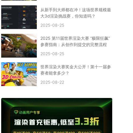
CPU渲染
Arnold案例
3ds Max建模
特效渲染
vr渲染器
效果图渲染
免费云渲染
Autodesk
从新手到大师都在冲！这场世界规模最
2D转3D
SU渲染
圣诞短片
风暴幽灵船
大3d渲染挑战赛，你知道吗？
云渲染大咖专访
CG电影云渲染案例
2025-08-25
Houdini建模案例
自助云渲染农场
Maya使用教程
CG人物制作
Maya基础知识
Blender渲染技巧
2025 第11届世界渲染大赛 “极限狂飙”
3ds Max资讯
3ds Max教程
CG软件资讯
参赛指南：从创作到提交的完整流程
3d云渲染
3dmax渲染
C4D|3d渲染加速
2025-08-25
Substance Painter
3D场景建模教程
渲染设置
vray网络渲染
SAAS渲染农场
Lumion
世界渲染大赛奖金大公开！第十一届参
ZBrush技巧
SketchUp教程
3dmax 渲染慢
赛者能拿多少？
渲染卡顿
云渲染怎么收费
分层渲染
多机渲染
2025-08-22
纹理渲染
全局光引擎
渲染贴图
展UV
拓扑结构
云渲染哪个平台好？
什么是云渲染？
渲染溢色
渲染光斑
渲染软件
3D渲染技术
EEVEE渲染器
Cycles渲染器
C4D教程
Corona降噪器
奥斯卡
电影
建模渲染
人物建模渲染
在线建模渲染
北京渲染农场
成都动画渲染
免费渲染农场
网络渲染农场